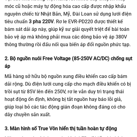
móc cũ hoặc máy tự động hóa cao cấp được nhập khẩu
nguyên chiếc từ Nhật Bản, Mỹ, Đài Loan sử dụng lưới điện
tiêu chuẩn
3 pha 220V
. Rơ le EVR-PD220 được thiết kế
bám sát dải áp này, giúp kỹ sư giải quyết triệt để bài toán
bảo vệ áp mà không phải mua các dòng bảo vệ áp 380V
thông thường rồi đấu nối qua biến áp đổi nguồn phức tạp.
2. Bộ nguồn nuôi Free Voltage (85-250V AC/DC) chống sụt
áp
Mã hàng sở hữu bộ nguồn xung điều khiển cao cấp bám
dải rộng. Dù điện lưới cung cấp cho mạch điều khiển có bị
trồi sụt từ 85V lên đến 250V, rơ le vẫn duy trì trạng thái
hoạt động ổn định, không bị tắt nguồn hay báo lỗi giả,
giúp loại bỏ các tác động gián đoạn không đáng có cho
dây chuyền sản xuất.
3. Màn hình số True Vôn hiển thị tuần hoàn tự động