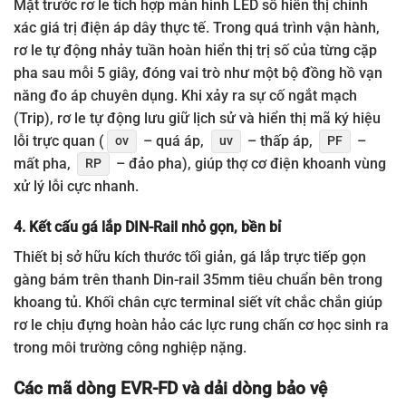
Mặt trước rơ le tích hợp màn hình LED số hiển thị chính
xác giá trị điện áp dây thực tế. Trong quá trình vận hành,
rơ le tự động nhảy tuần hoàn hiển thị trị số của từng cặp
pha sau mỗi 5 giây, đóng vai trò như một bộ đồng hồ vạn
năng đo áp chuyên dụng. Khi xảy ra sự cố ngắt mạch
(Trip), rơ le tự động lưu giữ lịch sử và hiển thị mã ký hiệu
lỗi trực quan (
– quá áp,
– thấp áp,
–
ov
uv
PF
mất pha,
– đảo pha), giúp thợ cơ điện khoanh vùng
RP
xử lý lỗi cực nhanh.
4. Kết cấu gá lắp DIN-Rail nhỏ gọn, bền bỉ
Thiết bị sở hữu kích thước tối giản, gá lắp trực tiếp gọn
gàng bám trên thanh Din-rail 35mm tiêu chuẩn bên trong
khoang tủ. Khối chân cực terminal siết vít chắc chắn giúp
rơ le chịu đựng hoàn hảo các lực rung chấn cơ học sinh ra
trong môi trường công nghiệp nặng.
Các mã dòng EVR-FD và dải dòng bảo vệ