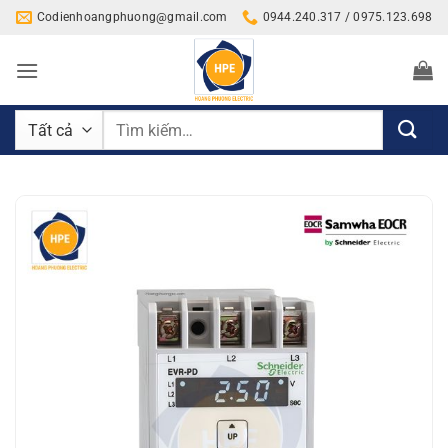
Bỏ
Codienhoangphuong@gmail.com
0944.240.317 / 0975.123.698
qua
nội
dung
Tìm
kiếm: