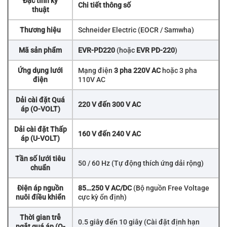
Đặc tính kỹ
Chi tiết thông số
thuật
Thương hiệu
Schneider Electric (EOCR / Samwha)
Mã sản phẩm
EVR-PD220
(hoặc
EVR PD-220
)
Ứng dụng lưới
Mạng điện
3 pha 220V AC
hoặc 3 pha
điện
110V AC
Dải cài đặt Quá
220 V đến 300 V AC
áp (O-VOLT)
Dải cài đặt Thấp
160 V đến 240 V AC
áp (U-VOLT)
Tần số lưới tiêu
50 / 60 Hz (Tự động thích ứng dải rộng)
chuẩn
Điện áp nguồn
85…250 V AC/DC
(Bộ nguồn Free Voltage
nuôi điều khiển
cực kỳ ổn định)
Thời gian trễ
0.5 giây đến 10 giây (Cài đặt định hạn
ngắt quá áp (O-