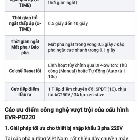
thời gian ngắt)
TIME)
Thời gian trễ
ngắt thấp áp (U-
0.5 giây đến 10 giây
TIME)
Thời gian ngắt
Mất pha ngắt trong vòng 0.5 giây / Đảo
Mất pha / Đảo
pha ngắt cực nhanh trong 0.1 giây
pha
Linh hoạt tùy chỉnh qua DIP-Switch: Thủ
Cơ chế Reset lỗi
công (Manual) hoặc Tự động (Auto từ 1-
10s)
Cực tiếp điểm
1 Tiếp điểm chuyển đổi SPDT (1C), chịu
đầu ra
tải AC250V / 3A lực resistive
Các ưu điểm công nghệ vượt trội của cấu hình
EVR-PD220
1. Giải pháp tối ưu cho thiết bị nhập khẩu 3 pha 220V
Tại các nhà xưởng Việt Nam, rất nhiều dây chuyền máy