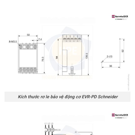
Kích thước rơ le bảo vệ động cơ EVR-PD Schneider