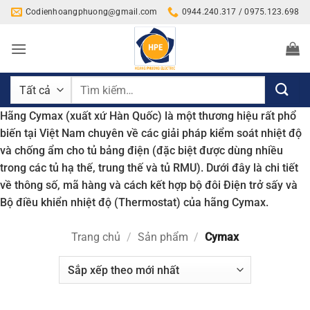
Bỏ
Codienhoangphuong@gmail.com
0944.240.317 / 0975.123.698
qua
nội
dung
Tìm
kiếm:
Hãng Cymax (xuất xứ Hàn Quốc) là một thương hiệu rất phổ
biến tại Việt Nam chuyên về các giải pháp kiểm soát nhiệt độ
và chống ẩm cho tủ bảng điện (đặc biệt được dùng nhiều
trong các tủ hạ thế, trung thế và tủ RMU). Dưới đây là chi tiết
về thông số, mã hàng và cách kết hợp bộ đôi Điện trở sấy và
Bộ điều khiển nhiệt độ (Thermostat) của hãng Cymax.
Trang chủ
/
Sản phẩm
/
Cymax