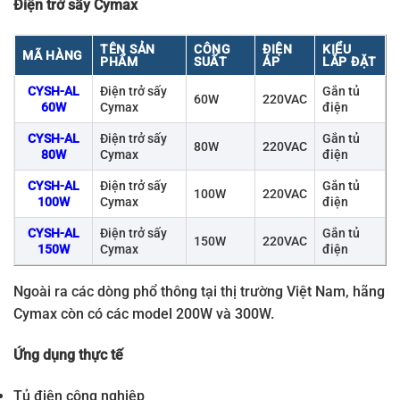
Điện trở sấy Cymax
TÊN SẢN
CÔNG
ĐIỆN
KIỂU
MÃ HÀNG
PHẨM
SUẤT
ÁP
LẮP ĐẶT
CYSH-AL
Điện trở sấy
Gắn tủ
60W
220VAC
60W
Cymax
điện
CYSH-AL
Điện trở sấy
Gắn tủ
80W
220VAC
80W
Cymax
điện
CYSH-AL
Điện trở sấy
Gắn tủ
100W
220VAC
100W
Cymax
điện
CYSH-AL
Điện trở sấy
Gắn tủ
150W
220VAC
150W
Cymax
điện
Ngoài ra các dòng phổ thông tại thị trường Việt Nam, hãng
Cymax còn có các model 200W và 300W.
Ứng dụng thực tế
Tủ điện công nghiệp