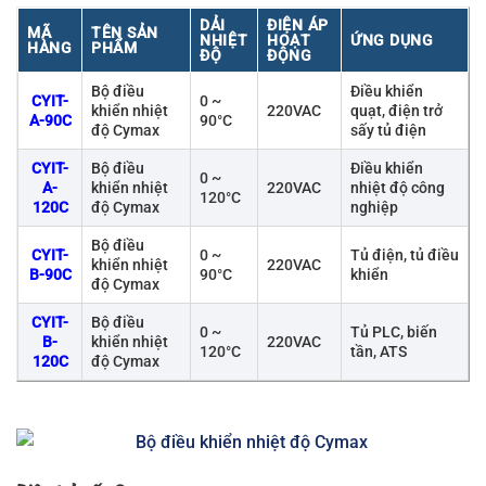
DẢI
ĐIỆN ÁP
MÃ
TÊN SẢN
NHIỆT
HOẠT
ỨNG DỤNG
HÀNG
PHẨM
ĐỘ
ĐỘNG
Bộ điều
Điều khiển
CYIT-
0 ~
khiển nhiệt
220VAC
quạt, điện trở
A-90C
90°C
độ Cymax
sấy tủ điện
CYIT-
Bộ điều
Điều khiển
0 ~
A-
khiển nhiệt
220VAC
nhiệt độ công
120°C
120C
độ Cymax
nghiệp
Bộ điều
CYIT-
0 ~
Tủ điện, tủ điều
khiển nhiệt
220VAC
B-90C
90°C
khiển
độ Cymax
CYIT-
Bộ điều
0 ~
Tủ PLC, biến
B-
khiển nhiệt
220VAC
120°C
tần, ATS
120C
độ Cymax