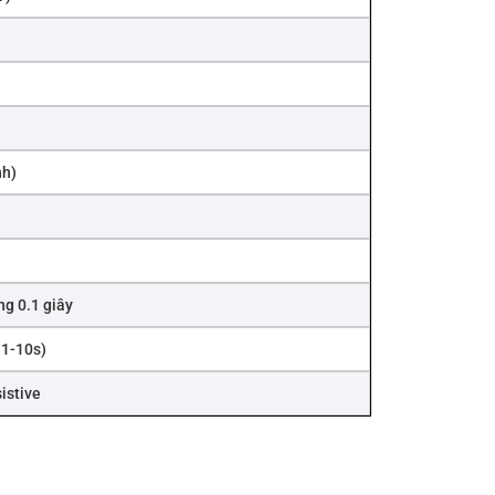
nh)
ng 0.1 giây
 1-10s)
istive