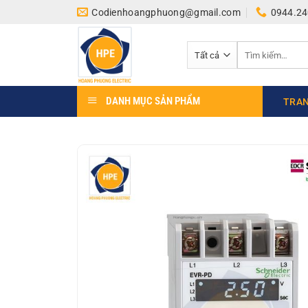
Bỏ
Codienhoangphuong@gmail.com
0944.24
qua
nội
Tìm
dung
kiếm:
DANH MỤC SẢN PHẨM
TRAN