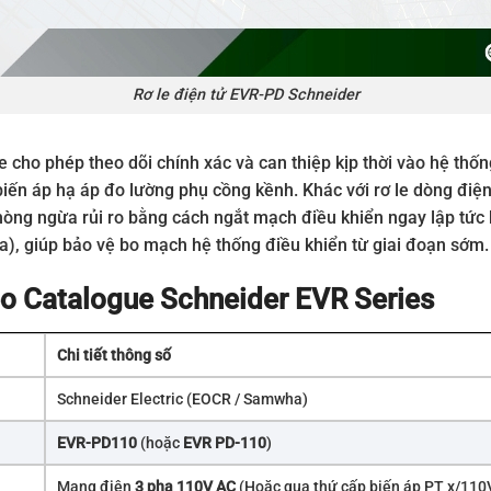
Rơ le điện tử EVR-PD Schneider
 le cho phép theo dõi chính xác và can thiệp kịp thời vào hệ thố
iến áp hạ áp đo lường phụ cồng kềnh. Khác với rơ le dòng điện 
ng ngừa rủi ro bằng cách ngắt mạch điều khiển ngay lập tức 
ha), giúp bảo vệ bo mạch hệ thống điều khiển từ giai đoạn sớm.
heo Catalogue Schneider EVR Series
Chi tiết thông số
Schneider Electric (EOCR / Samwha)
EVR-PD110
(hoặc
EVR PD-110
)
Mạng điện
3 pha 110V AC
(Hoặc qua thứ cấp biến áp PT x/110