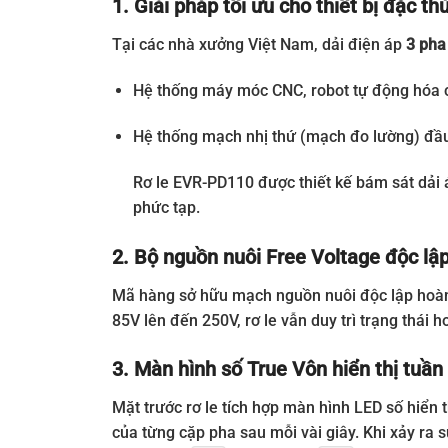
1. Giải pháp tối ưu cho thiết bị đặc t
Tại các nhà xưởng Việt Nam, dải điện áp
3 pha
Hệ thống máy móc CNC, robot tự động hóa ca
Hệ thống mạch nhị thứ (mạch đo lường) đầu 
Rơ le EVR-PD110 được thiết kế bám sát dải á
phức tạp.
2. Bộ nguồn nuôi Free Voltage độc l
Mã hàng sở hữu mạch nguồn nuôi độc lập hoàn 
85V lên đến 250V, rơ le vẫn duy trì trạng thái 
3. Màn hình số True Vôn hiển thị tuần
Mặt trước rơ le tích hợp màn hình LED số hiển th
của từng cặp pha sau mỗi vài giây. Khi xảy ra sự