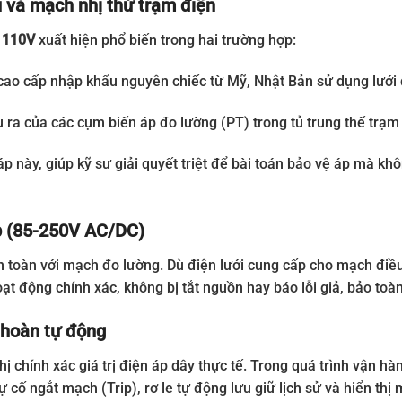
hù và mạch nhị thứ trạm điện
 110V
xuất hiện phổ biến trong hai trường hợp:
o cấp nhập khẩu nguyên chiếc từ Mỹ, Nhật Bản sử dụng lưới đ
ra của các cụm biến áp đo lường (PT) trong tủ trung thế trạm 
p này, giúp kỹ sư giải quyết triệt để bài toán bảo vệ áp mà kh
ập (85-250V AC/DC)
toàn với mạch đo lường. Dù điện lưới cung cấp cho mạch điều 
hoạt động chính xác, không bị tắt nguồn hay báo lỗi giả, bảo toà
 hoàn tự động
ị chính xác giá trị điện áp dây thực tế. Trong quá trình vận hàn
 cố ngắt mạch (Trip), rơ le tự động lưu giữ lịch sử và hiển thị 