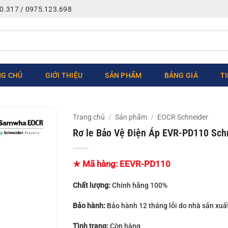
0.317 / 0975.123.698
G CHỦ
GIỚI THIỆU
SẢN PHẨM
BẢNG GIÁ
T
Trang chủ
/
Sản phẩm
/
EOCR Schneider
Rơ le Bảo Vệ Điện Áp EVR-PD110 Sch
★ Mã hàng:
EEVR-PD110
Chất lượng:
Chính hãng 100%
Bảo hành:
Bảo hành 12 tháng lỗi do nhà sản xuấ
Tình trạng:
Còn hàng