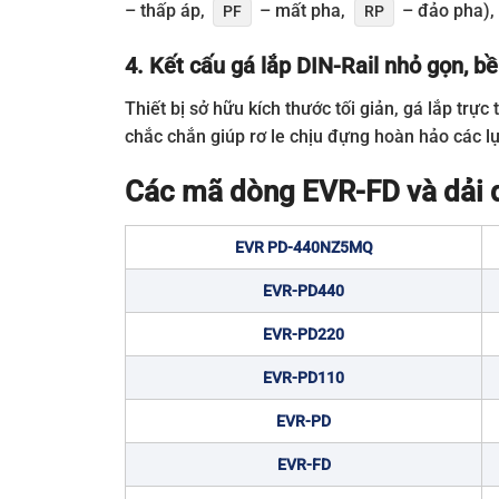
– thấp áp,
– mất pha,
– đảo pha), 
PF
RP
4. Kết cấu gá lắp DIN-Rail nhỏ gọn, bề
Thiết bị sở hữu kích thước tối giản, gá lắp trự
chắc chắn giúp rơ le chịu đựng hoàn hảo các l
Các mã dòng EVR-FD và dải 
EVR PD-440NZ5MQ
EVR-PD440
EVR-PD220
EVR-PD110
EVR-PD
EVR-FD