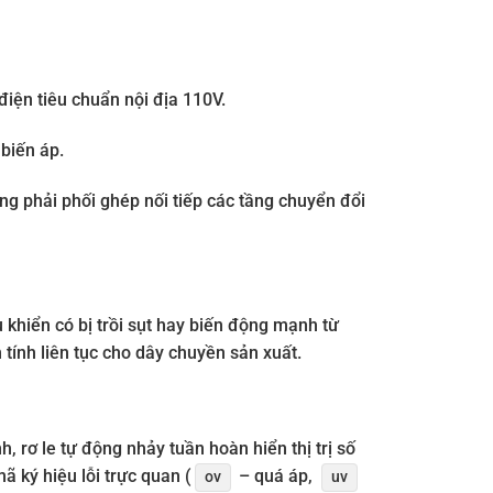
iện tiêu chuẩn nội địa 110V.
biến áp.
ông phải phối ghép nối tiếp các tầng chuyển đổi
khiển có bị trồi sụt hay biến động mạnh từ
n tính liên tục cho dây chuyền sản xuất.
h, rơ le tự động nhảy tuần hoàn hiển thị trị số
mã ký hiệu lỗi trực quan (
– quá áp,
ov
uv