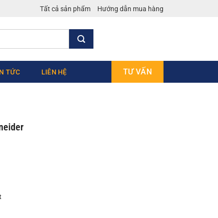
Tất cả sản phẩm
Hướng dẫn mua hàng
TƯ VẤN
IN TỨC
LIÊN HỆ
neider
t