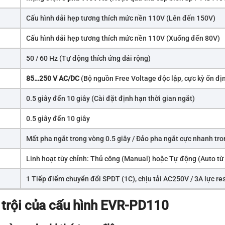
Cấu hình dải hẹp tương thích mức nền 110V (Lên đến 150V)
Cấu hình dải hẹp tương thích mức nền 110V (Xuống đến 80V)
50 / 60 Hz (Tự động thích ứng dải rộng)
85…250 V AC/DC
(Bộ nguồn Free Voltage độc lập, cực kỳ ổn đị
0.5 giây đến 10 giây (Cài đặt định hạn thời gian ngắt)
0.5 giây đến 10 giây
Mất pha ngắt trong vòng 0.5 giây / Đảo pha ngắt cực nhanh tro
Linh hoạt tùy chỉnh: Thủ công (Manual) hoặc Tự động (Auto từ
1 Tiếp điểm chuyển đổi SPDT (1C), chịu tải AC250V / 3A lực res
trội của cấu hình EVR-PD110