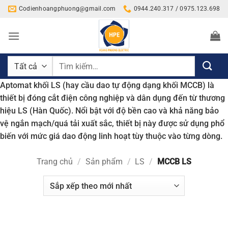
Bỏ
Codienhoangphuong@gmail.com
0944.240.317 / 0975.123.698
qua
nội
dung
Tìm
kiếm:
Aptomat khối LS (hay cầu dao tự động dạng khối MCCB) là
thiết bị đóng cắt điện công nghiệp và dân dụng đến từ thương
hiệu LS (Hàn Quốc). Nổi bật với độ bền cao và khả năng bảo
vệ ngắn mạch/quá tải xuất sắc, thiết bị này được sử dụng phổ
biến với mức giá dao động linh hoạt tùy thuộc vào từng dòng.
Trang chủ
/
Sản phẩm
/
LS
/
MCCB LS