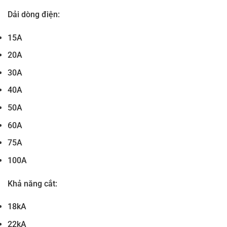
Dải dòng điện:
15A
20A
30A
40A
50A
60A
75A
100A
Khả năng cắt:
18kA
22kA