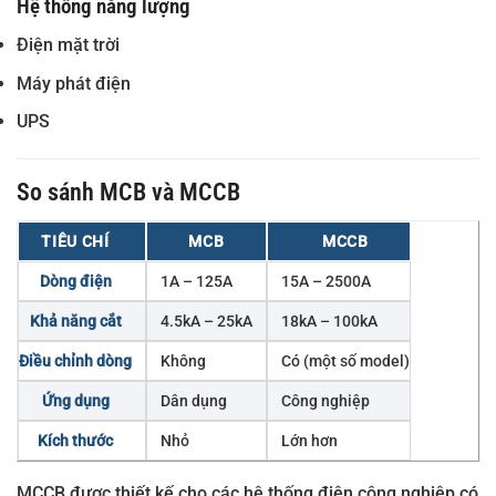
Hệ thống năng lượng
Điện mặt trời
Máy phát điện
UPS
So sánh MCB và MCCB
TIÊU CHÍ
MCB
MCCB
Dòng điện
1A – 125A
15A – 2500A
Khả năng cắt
4.5kA – 25kA
18kA – 100kA
Điều chỉnh dòng
Không
Có (một số model)
Ứng dụng
Dân dụng
Công nghiệp
Kích thước
Nhỏ
Lớn hơn
MCCB được thiết kế cho các hệ thống điện công nghiệp có