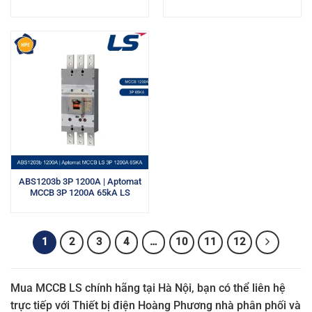
ABS1203b 3P 1200A | Aptomat
MCCB 3P 1200A 65kA LS
1
2
3
4
…
10
11
12
Mua MCCB LS chính hãng tại Hà Nội, bạn có thể liên hệ
trực tiếp với Thiết bị điện Hoàng Phương nhà phân phối và