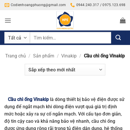
Bỏ
Codienhoangphuong@gmail.com
0944.240.317 / 0975.123.698
qua
nội
dung
Tìm
kiếm:
Trang chủ
/
Sản phẩm
/
Vinakip
/
Cầu chì ống Vinakip
Cầu chì ống Vinakip
là dòng thiết bị bảo vệ điện được sử
dụng để ngắt mạch khi dòng điện vượt quá giá trị định
mức hoặc xảy ra sự cố ngắn mạch. Với cấu tạo đơn giản,
độ tin cậy cao và khả năng bảo vệ nhanh, cầu chì ống
được ứng dụng rộng rãi trong tủ điện dân dụng, hệ thống