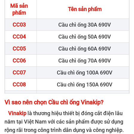
Mã sản
Tên sản phẩm
phẩm
CC03
Cầu chì ống 30A 690V
CC04
Cầu chì ống 50A 690V
CC05
Cầu chì ống 60A 690V
CC06
Cầu chì ống 70A 690V
CC07
Cầu chì ống 100A 690V
CC08
Cầu chì ống 150A 690V
CC09
Cầu chì ống 200A 690V
Vì sao nên chọn Cầu chì ống Vinakip?
CC10
Cầu chì ống 250A 690V
Vinakip
là thương hiệu thiết bị đóng cắt điện lâu
CC11
Cầu chì ống 300A 690V
năm tại Việt Nam với các sản phẩm được sử dụng
rộng rãi trong công trình dân dụng và công nghiệp.
CC12
Cầu chì ống 400A 690V