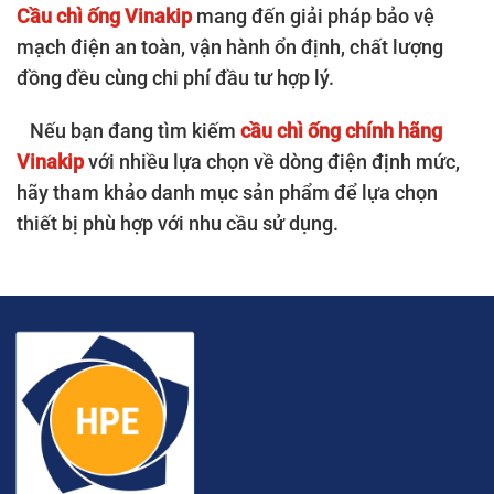
Cầu chì ống Vinakip
mang đến giải pháp bảo vệ
CC13
Cầu chì ống 500A 690V
mạch điện an toàn, vận hành ổn định, chất lượng
đồng đều cùng chi phí đầu tư hợp lý.
CC14
Cầu chì ống 630A 690V
CC15
Cầu chì ống 800A 690V
Nếu bạn đang tìm kiếm
cầu chì ống chính hãng
Vinakip
với nhiều lựa chọn về dòng điện định mức,
CC16
Cầu chì ống 1000A 690V
hãy tham khảo danh mục sản phẩm để lựa chọn
thiết bị phù hợp với nhu cầu sử dụng.