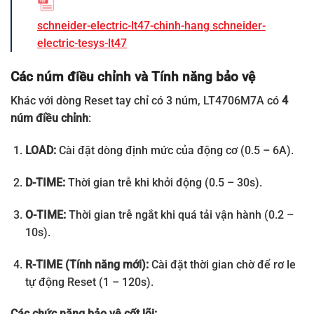
Điều chỉnh từ
1…120 giây
Time)
schneider-electric-lt47-chinh-hang
schneider-
Loại tiếp điểm
1 NO + 1 NC
electric-tesys-lt47
Cách thức lắp đặt
Gắn trên thanh Rail (DIN Rail)
Các núm điều chỉnh và Tính năng bảo vệ
Đường kính lỗ CT
12 mm
Khác với dòng Reset tay chỉ có 3 núm, LT4706M7A có
4
núm điều chỉnh
:
Thời gian bảo hành
18 tháng
LOAD:
Cài đặt dòng định mức của động cơ (0.5 – 6A).
Reset tự động
tương đương mã EOCRAR-05S
D-TIME:
Thời gian trễ khi khởi động (0.5 – 30s).
O-TIME:
Thời gian trễ ngắt khi quá tải vận hành (0.2 –
10s).
R-TIME (Tính năng mới):
Cài đặt thời gian chờ để rơ le
tự động Reset (1 – 120s).
Các chức năng bảo vệ cốt lõi: