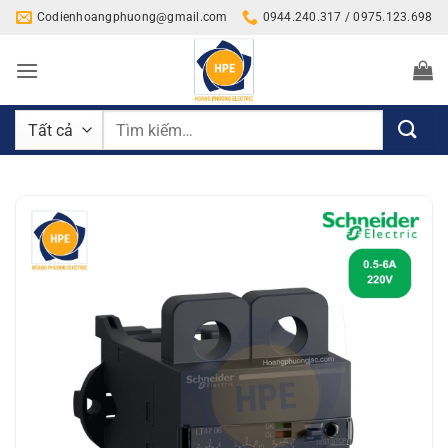
Bỏ
Codienhoangphuong@gmail.com
0944.240.317 / 0975.123.698
qua
nội
dung
Tìm
kiếm: