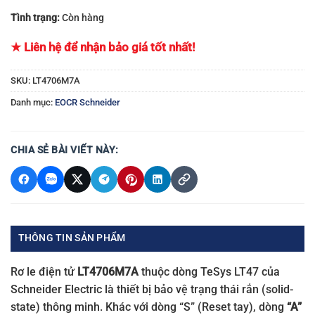
Tình trạng:
Còn hàng
★ Liên hệ để nhận bảo giá tốt nhất!
SKU:
LT4706M7A
Danh mục:
EOCR Schneider
CHIA SẺ BÀI VIẾT NÀY:
THÔNG TIN SẢN PHẨM
Rơ le điện tử
LT4706M7A
thuộc dòng TeSys LT47 của
Schneider Electric là thiết bị bảo vệ trạng thái rắn (solid-
state) thông minh. Khác với dòng “S” (Reset tay), dòng
“A”