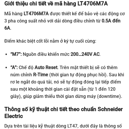
Giới thiệu chi tiết về mã hàng LT4706M7A
Mã hàng
LT4706M7A
được thiết kế để bảo vệ các động cơ
3 pha công suất nhỏ với dải dòng điều chỉnh từ
0.5A đến
6A
.
Điểm khác biệt cốt lõi nằm ở ký tự cuối cùng:
“M7”:
Nguồn điều khiển mức
200…240V AC
.
“A”:
Chế độ
Auto Reset
. Trên mặt thiết bị sẽ có thêm
núm chỉnh
R-Time
(thời gian tự động phục hồi). Sau khi
rơ le ngắt do quá tải, nó sẽ tự động đóng lại tiếp điểm
sau một khoảng thời gian cài đặt sẵn (từ 1 đến 120
giây), giúp giảm thiểu thời gian dừng máy (downtime).
Thông số kỹ thuật chi tiết theo chuẩn Schneider
Electric
Dựa trên tài liệu kỹ thuật dòng LT47, dưới đây là thông số