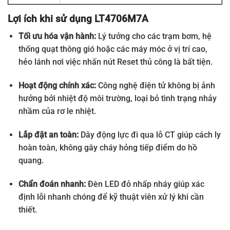
LT4760BS
Rơ le điện tử EOCR 5-60A 24V AC/DC
Lợi ích khi sử dụng LT4706M7A
Tối ưu hóa vận hành:
Lý tưởng cho các trạm bơm, hệ
Rơ le điện tử EOCR 0.5-6A 220V AC
LT4706M7A
thống quạt thông gió hoặc các máy móc ở vị trí cao,
hẻo lánh nơi việc nhấn nút Reset thủ công là bất tiện.
Rơ le điện tử EOCR 3-30A 220V AC
LT4730M7A
Hoạt động chính xác:
Công nghệ điện tử không bị ảnh
Rơ le điện tử EOCR 5-60A 220V AC
hưởng bởi nhiệt độ môi trường, loại bỏ tình trạng nhảy
LT4760M7A
nhầm của rơ le nhiệt.
LT4706BA
Rơ le điện tử EOCR 0.5-6A 24V AC/DC
Lắp đặt an toàn:
Dây động lực đi qua lỗ CT giúp cách ly
LT4730BA
Rơ le điện tử EOCR 3-30A 24V AC/DC
hoàn toàn, không gây cháy hỏng tiếp điểm do hồ
quang.
LT4760BA
Rơ le điện tử EOCR 5-60A 24V AC/VDC
Chẩn đoán nhanh:
Đèn LED đỏ nhấp nháy giúp xác
định lỗi nhanh chóng để kỹ thuật viên xử lý khi cần
thiết.