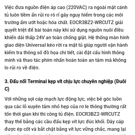
Việc đưa nguồn điện áp cao (220VAC) ra ngoài mặt cánh
tủ luôn tiềm ẩn rủi ro rò rỉ gây nguy hiểm trong các môi
trường ẩm ướt hoặc hóa chất. EOCR3BZ2-WRCUTZ giải
quyết triệt để bài toán này khi sử dụng nguồn nuôi điều
khiển dải thấp 24V an toàn chống giật. Hệ thống màn hình
giao diện Universal kéo rời ra mặt tủ giúp người vận hành
kiểm tra thông số đồ họa chi tiết, cài đặt cấu hình thông
minh và thao tác phím nhấn hoàn toàn an tâm mà không
lo rủi ro về điện.
3. Đấu nối Terminal kẹp vít chịu lực chuyên nghiệp (Đuôi
C)
Với những sợi cáp mạch lực động lực, việc bẻ góc luồn
qua các lỗ xuyên tâm nhỏ hẹp của rơ le thông thường rất
tốn thời gian khi thi công tủ điện. EOCR3BZ2-WRCUTZ
thay thế bằng các cầu đấu kẹp vít lực đúc khối. Dây cáp
được ép cốt và bắt chặt bằng vít lực vững chắc, mang lại