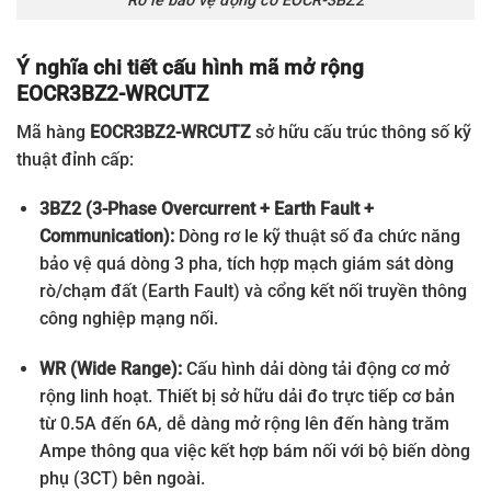
Rơ le bảo vệ động cơ EOCR-3BZ2
Ý nghĩa chi tiết cấu hình mã mở rộng
EOCR3BZ2-WRCUTZ
Mã hàng
EOCR3BZ2-WRCUTZ
sở hữu cấu trúc thông số kỹ
thuật đỉnh cấp:
3BZ2 (3-Phase Overcurrent + Earth Fault +
Communication):
Dòng rơ le kỹ thuật số đa chức năng
bảo vệ quá dòng 3 pha, tích hợp mạch giám sát dòng
rò/chạm đất (Earth Fault) và cổng kết nối truyền thông
công nghiệp mạng nối.
WR (Wide Range):
Cấu hình dải dòng tải động cơ mở
rộng linh hoạt. Thiết bị sở hữu dải đo trực tiếp cơ bản
từ 0.5A đến 6A, dễ dàng mở rộng lên đến hàng trăm
Ampe thông qua việc kết hợp bám nối với bộ biến dòng
phụ (3CT) bên ngoài.