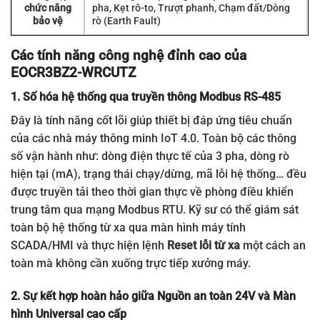
chức năng
pha, Kẹt rô-to, Trượt phanh, Chạm đất/Dòng
bảo vệ
rò (Earth Fault)
Các tính năng công nghệ đỉnh cao của
EOCR3BZ2-WRCUTZ
1. Số hóa hệ thống qua truyền thông Modbus RS-485
Đây là tính năng cốt lõi giúp thiết bị đáp ứng tiêu chuẩn
của các nhà máy thông minh IoT 4.0. Toàn bộ các thông
số vận hành như: dòng điện thực tế của 3 pha, dòng rò
hiện tại (mA), trạng thái chạy/dừng, mã lỗi hệ thống… đều
được truyền tải theo thời gian thực về phòng điều khiển
trung tâm qua mạng Modbus RTU. Kỹ sư có thể giám sát
toàn bộ hệ thống từ xa qua màn hình máy tính
SCADA/HMI và thực hiện lệnh
Reset lỗi từ xa
một cách an
toàn mà không cần xuống trực tiếp xưởng máy.
2. Sự kết hợp hoàn hảo giữa Nguồn an toàn 24V và Màn
hình Universal cao cấp