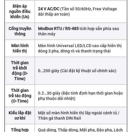
Điện áp
24 V AC/DC
(Tần số 50/60Hz, Free Voltage
nguồn điều
dải thấp an toàn)
khiển (Us)
Cổng truyền
Modbus RTU / RS-485
tích hợp sẵn phía sau
thông
thân máy
Màn hình
Màn hình Universal LED/LCD cao cấp hiển thị
hiển thị
dòng 3 pha, dòng rò và thanh trạng thái
Thời gian
trễ khởi
0…200 giây (Cài đặt kỹ thuật số chính xác)
động (D-
Time)
Thời gian
0.2…30 giây (Đặc tính định hạn thời gian hoặc
trễ tác động
phụ thuộc dải nhiệt)
(O-Time)
Kiểu lắp đặt
Mặt số màn hình hiển thị lắp ngoài cánh tủ /
cơ khí
Thân gá thanh DIN Rail
Tổng hợp
Quá dòng, Thấp dòng, Mất pha, Đảo pha, Lệch