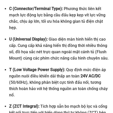
C (Connector/Terminal Type):
Phương thức liên kết
mạch lực động lực bằng cầu đấu kẹp kẹp vít lực vững
chắc, chịu áp lớn, tối ưu hóa không gian tủ điện chật
hẹp.
U (Universal Display):
Giao diện màn hình hiển thị cao
cấp. Cung cấp khả năng hiển thị đồng thời nhiều thông
số, đồ họa sắc nét trực quan ngoài mặt cánh tủ (Flush
Mount) cùng các phím chức năng cấu hình chuyên sâu.
T (Low Voltage Power Supply):
Quy định mức điện áp
nguồn nuôi điều khiển dải thấp an toàn
24V AC/DC
(50/60Hz), không phân biệt cực tính đấu nối, tương
thích hoàn hảo với hệ thống nguồn an toàn chống cháy
nổ.
Z (ZCT Integral):
Tích hợp sẵn bo mạch bộ lọc và cổng
kết nối trực tiếp với biến dòng thứ tự không (ZCT) bên