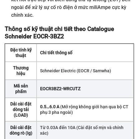
ngoài để xử lý sự cố rò điện ở mức miliAmpe cực kỳ
chính xác.
Thông số kỹ thuật chi tiết theo Catalogue
Schneider EOCR-3BZ2
Đặc tính kỹ
Chi tiết thông số
thuật
Thương
Schneider Electric (EOCR / Samwha)
hiệu
Mã sản
EOCR3BZ2-WRCUTZ
phẩm
Dải cài đặt
0.5…6.0 A
(Mở rộng không giới hạn qua bộ CT
dòng tải
phụ 3 pha ngoài)
(LOAD)
Dải cài đặt
Từ 0.03A đến 10A (Cài đặt số mịn và chính
dòng rò (Ig)
xác)