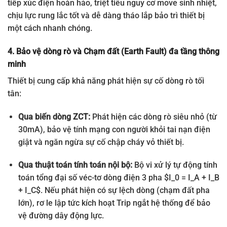
tiếp xúc điện hoàn hảo, triệt tiêu nguy cơ move sinh nhiệt,
chịu lực rung lắc tốt và dễ dàng tháo lắp bảo trì thiết bị
một cách nhanh chóng.
4. Bảo vệ dòng rò và Chạm đất (Earth Fault) đa tầng thông
minh
Thiết bị cung cấp khả năng phát hiện sự cố dòng rò tối
tân:
Qua biến dòng ZCT:
Phát hiện các dòng rò siêu nhỏ (từ
30mA), bảo vệ tính mạng con người khỏi tai nạn điện
giật và ngăn ngừa sự cố chập cháy vỏ thiết bị.
Qua thuật toán tính toán nội bộ:
Bộ vi xử lý tự động tính
toán tổng đại số véc-tơ dòng điện 3 pha
$I_0 = I_A + I_B
+ I_C$
. Nếu phát hiện có sự lệch dòng (chạm đất pha
lớn), rơ le lập tức kích hoạt Trip ngắt hệ thống để bảo
vệ đường dây động lực.