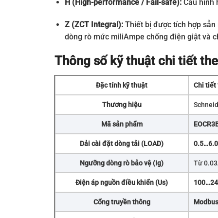
H (High-performance / Fail-safe):
Cấu hình h
Z (ZCT Integral):
Thiết bị được tích hợp sẵn
dòng rò mức miliAmpe chống điện giật và c
Thông số kỹ thuật chi tiết 
Đặc tính kỹ thuật
Chi tiết
Thương hiệu
Schneid
Mã sản phẩm
EOCR3
Dải cài đặt dòng tải (LOAD)
0.5…6.0
Ngưỡng dòng rò bảo vệ (Ig)
Từ 0.03
Điện áp nguồn điều khiển (Us)
100…24
Cổng truyền thông
Modbus