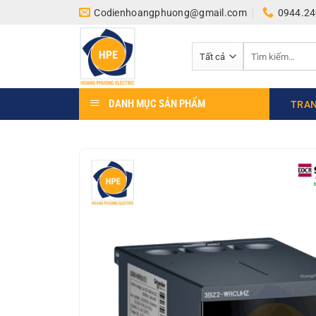
Bỏ
Codienhoangphuong@gmail.com
0944.24
qua
nội
Tìm
dung
kiếm:
DANH MỤC SẢN PHẨM
TRAN