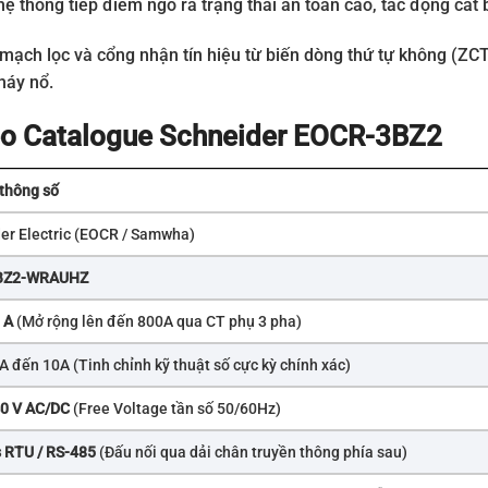
ệ thống tiếp điểm ngõ ra trạng thái an toàn cao, tác động cắt b
 mạch lọc và cổng nhận tín hiệu từ biến dòng thứ tự không (ZC
háy nổ.
theo Catalogue Schneider EOCR-3BZ2
 thông số
er Electric (EOCR / Samwha)
BZ2-WRAUHZ
 A
(Mở rộng lên đến 800A qua CT phụ 3 pha)
A đến 10A (Tinh chỉnh kỹ thuật số cực kỳ chính xác)
0 V AC/DC
(Free Voltage tần số 50/60Hz)
 RTU / RS-485
(Đấu nối qua dải chân truyền thông phía sau)