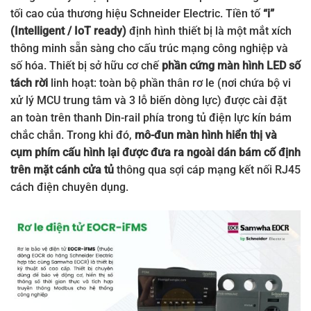
tối cao của thương hiệu Schneider Electric. Tiền tố
“i”
(Intelligent / IoT ready)
định hình thiết bị là một mắt xích
thông minh sẵn sàng cho cấu trúc mạng công nghiệp và
số hóa. Thiết bị sở hữu cơ chế
phần cứng màn hình LED số
tách rời
linh hoạt: toàn bộ phần thân rơ le (nơi chứa bộ vi
xử lý MCU trung tâm và 3 lỗ biến dòng lực) được cài đặt
an toàn trên thanh Din-rail phía trong tủ điện lực kín bám
chắc chắn. Trong khi đó,
mô-đun màn hình hiển thị và
cụm phím cấu hình lại được đưa ra ngoài dán bám cố định
trên mặt cánh cửa tủ
thông qua sợi cáp mạng kết nối RJ45
cách điện chuyên dụng.