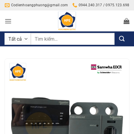
Bỏ
Codienhoangphuong@gmail.com
0944.240.317 / 0975.123.698
qua
nội
dung
Tìm
kiếm: