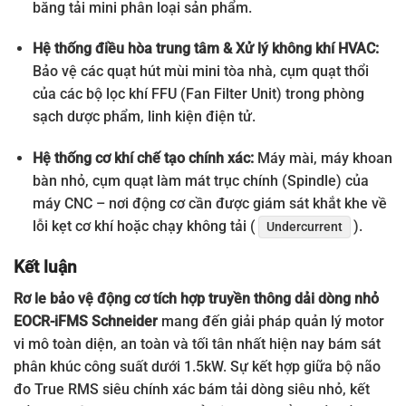
băng tải mini phân loại sản phẩm.
Hệ thống điều hòa trung tâm & Xử lý không khí HVAC:
Bảo vệ các quạt hút mùi mini tòa nhà, cụm quạt thổi
của các bộ lọc khí FFU (Fan Filter Unit) trong phòng
sạch dược phẩm, linh kiện điện tử.
Hệ thống cơ khí chế tạo chính xác:
Máy mài, máy khoan
bàn nhỏ, cụm quạt làm mát trục chính (Spindle) của
máy CNC – nơi động cơ cần được giám sát khắt khe về
lỗi kẹt cơ khí hoặc chạy không tải (
).
Undercurrent
Kết luận
Rơ le bảo vệ động cơ tích hợp truyền thông dải dòng nhỏ
EOCR-iFMS Schneider
mang đến giải pháp quản lý motor
vi mô toàn diện, an toàn và tối tân nhất hiện nay bám sát
phân khúc công suất dưới 1.5kW. Sự kết hợp giữa bộ não
đo True RMS siêu chính xác bám tải dòng siêu nhỏ, kết