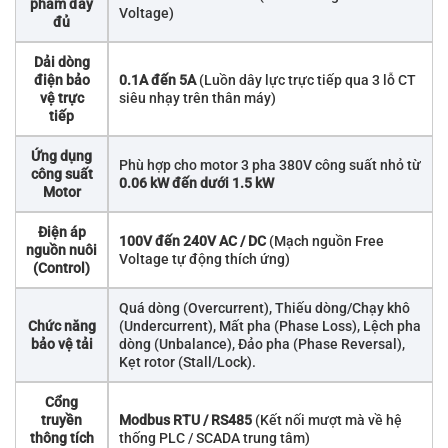
phẩm đầy
Voltage)
đủ
Dải dòng
điện bảo
0.1A đến 5A
(Luồn dây lực trực tiếp qua 3 lỗ CT
vệ trực
siêu nhạy trên thân máy)
tiếp
Ứng dụng
Phù hợp cho motor 3 pha 380V công suất nhỏ từ
công suất
0.06 kW đến dưới 1.5 kW
Motor
Điện áp
100V đến 240V AC / DC
(Mạch nguồn Free
nguồn nuôi
Voltage tự động thích ứng)
(Control)
Quá dòng (Overcurrent), Thiếu dòng/Chạy khô
Chức năng
(Undercurrent), Mất pha (Phase Loss), Lệch pha
bảo vệ tải
dòng (Unbalance), Đảo pha (Phase Reversal),
Kẹt rotor (Stall/Lock).
Cổng
truyền
Modbus RTU / RS485
(Kết nối mượt mà về hệ
thông tích
thống PLC / SCADA trung tâm)