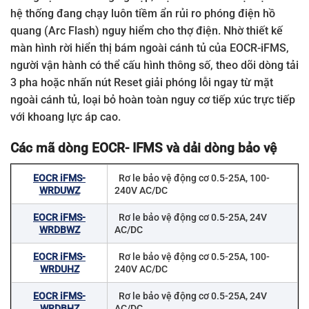
hệ thống đang chạy luôn tiềm ẩn rủi ro phóng điện hồ
quang (Arc Flash) nguy hiểm cho thợ điện. Nhờ thiết kế
màn hình rời hiển thị bám ngoài cánh tủ của EOCR-iFMS,
người vận hành có thể cấu hình thông số, theo dõi dòng tải
3 pha hoặc nhấn nút Reset giải phóng lỗi ngay từ mặt
ngoài cánh tủ, loại bỏ hoàn toàn nguy cơ tiếp xúc trực tiếp
với khoang lực áp cao.
Các mã dòng EOCR- IFMS và dải dòng bảo vệ
EOCR iFMS-
Rơ le bảo vệ động cơ 0.5-25A, 100-
WRDUWZ
240V AC/DC
EOCR iFMS-
Rơ le bảo vệ động cơ 0.5-25A, 24V
WRDBWZ
AC/DC
EOCR iFMS-
Rơ le bảo vệ động cơ 0.5-25A, 100-
WRDUHZ
240V AC/DC
EOCR iFMS-
Rơ le bảo vệ động cơ 0.5-25A, 24V
WRDBHZ
AC/DC