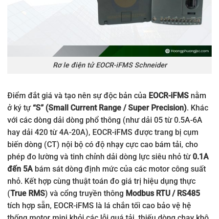
Rơ le điện tử EOCR-iFMS Schneider
Điểm đắt giá và tạo nên sự độc bản của
EOCR-iFMS
nằm
ở ký tự
“S” (Small Current Range / Super Precision)
. Khác
với các dòng dải dòng phổ thông (như dải 05 từ 0.5A-6A
hay dải 420 từ 4A-20A), EOCR-iFMS được trang bị cụm
biến dòng (CT) nội bộ có độ nhạy cực cao bám tải, cho
phép đo lường và tinh chỉnh dải dòng lực siêu nhỏ từ
0.1A
đến 5A
bám sát dòng định mức của các motor công suất
nhỏ. Kết hợp cùng thuật toán đo giá trị hiệu dụng thực
(
True RMS
) và cổng truyền thông
Modbus RTU / RS485
tích hợp sẵn, EOCR-iFMS là lá chắn tối cao bảo vệ hệ
thống motor mini khỏi các lỗi quá tải, thiếu dòng chạy khô,