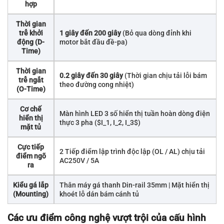
hợp
Thời gian
trễ khởi
1 giây đến 200 giây
(Bỏ qua dòng đỉnh khi
động (D-
motor bắt đầu đề-pa)
Time)
Thời gian
0.2 giây đến 30 giây
(Thời gian chịu tải lỗi bám
trễ ngắt
theo đường cong nhiệt)
(O-Time)
Cơ chế
Màn hình LED 3 số hiển thị tuần hoàn dòng điện
hiển thị
thực 3 pha (
$I_1, I_2, I_3$
)
mặt tủ
Cực tiếp
2 Tiếp điểm lập trình độc lập (OL / AL) chịu tải
điểm ngõ
AC250V / 5A
ra
Kiểu gá lắp
Thân máy gá thanh Din-rail 35mm | Mặt hiển thị
(Mounting)
khoét lỗ dán bám cánh tủ
Các ưu điểm công nghệ vượt trội của cấu hình