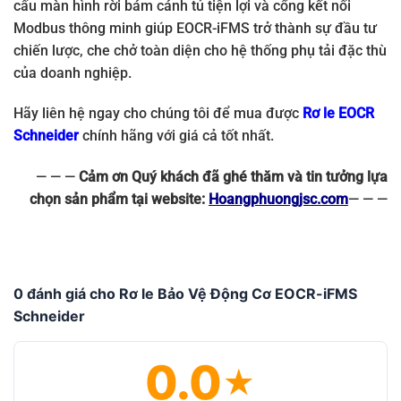
cấu màn hình rời bám cánh tủ tiện lợi và cổng kết nối
Modbus thông minh giúp EOCR-iFMS trở thành sự đầu tư
chiến lược, che chở toàn diện cho hệ thống phụ tải đặc thù
của doanh nghiệp.
Hãy liên hệ ngay cho chúng tôi để mua được
Rơ le EOCR
Schneider
chính hãng với giá cả tốt nhất.
— — —
Cảm ơn Quý khách đã ghé thăm và tin tưởng lựa
chọn sản phẩm tại website:
Hoangphuongjsc.com
— — —
0 đánh giá cho Rơ le Bảo Vệ Động Cơ EOCR-iFMS
Schneider
0.0
★