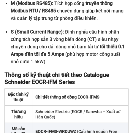
M (Modbus RS485):
Tích hợp cổng
truyền thông
Modbus RTU / RS485
chuyên dụng giúp kết nối mạng
và quản lý tập trung từ phòng điều khiển.
S (Small Current Range):
Định nghĩa cấu hình phần
cứng tích hợp sẵn 3 vòng biến dòng (CT) siêu nhạy
chuyên dụng cho dải dòng nhỏ bám tải từ
tối thiểu 0.1
Ampe đến tối đa 5 Ampe
(phù hợp motor công suất
nhỏ dưới 1.5kW).
Thông số kỹ thuật chi tiết theo Catalogue
Schneider EOCR-iFM Series
Đặc tính kỹ
Chi tiết thông số dòng EOCR-iFMS
thuật
Thương
Schneider Electric (EOCR / Samwha – Xuất xứ
hiệu
Hàn Quốc)
Mã sản
EOCR-iFMS-WRDUWZ
(Cấu hình nguồn Free