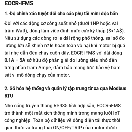
EOCR-iFMS
1. Độ chính xác tuyệt đối cho các phụ tải mini độc bản
Đối với các động cơ công suất nhỏ (dưới 1HP hoặc vài
trăm Watt), dòng làm việc định mức cực kỳ thấp (
$<1A$
).
Nếu sử dụng các dòng rơ le dải rộng phổ thông, sai số đo
lường lớn sẽ khiến rơ le hoàn toàn vô hại khi motor bị quá
tải nhẹ dẫn đến cháy cuộn dây. EOCR-iFMS với dải dòng
0.1A – 5A
sở hữu độ phân giải đo lường siêu nhỏ đến
từng phần trăm Ampe, đảm bảo màng lưới bảo vệ bám
sát vi mô dòng chạy của motor.
2. Số hóa hệ thống và quản lý tập trung từ xa qua Modbus
RTU
Nhờ cổng truyền thông RS485 tích hợp sẵn, EOCR-iFMS
trở thành một mắt xích thông minh trong mạng lưới IoT
công nghiệp. Toàn bộ dữ liệu về dòng điện tải thực thời
gian thực và trạng thái ON/OFF/TRIP của motor được