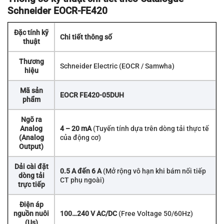
Schneider EOCR-FE420
Đặc tính kỹ
Chi tiết thông số
thuật
Thương
Schneider Electric (EOCR / Samwha)
hiệu
Mã sản
EOCR FE420-05DUH
phẩm
Ngõ ra
Analog
4 – 20 mA
(Tuyến tính dựa trên dòng tải thực tế
(Analog
của động cơ)
Output)
Dải cài đặt
0.5 A đến 6 A
(Mở rộng vô hạn khi bám nối tiếp
dòng tải
CT phụ ngoài)
trực tiếp
Điện áp
nguồn nuôi
100…240 V AC/DC
(Free Voltage 50/60Hz)
(Us)