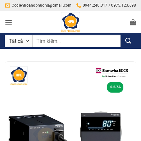
Bỏ
Codienhoangphuong@gmail.com
0944.240.317 / 0975.123.698
qua
nội
dung
Tìm
kiếm: