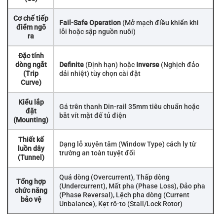
Cơ chế tiếp
Fail-Safe Operation
(Mở mạch điều khiển khi
điểm ngõ
lỗi hoặc sập nguồn nuôi)
ra
Đặc tính
dòng ngắt
Definite
(Định hạn) hoặc
Inverse
(Nghịch đảo
(Trip
dải nhiệt) tùy chọn cài đặt
Curve)
Kiểu lắp
Gá trên thanh Din-rail 35mm tiêu chuẩn hoặc
đặt
bắt vít mặt đế tủ điện
(Mounting)
Thiết kế
Dạng lỗ xuyên tâm (Window Type) cách ly từ
luồn dây
trường an toàn tuyệt đối
(Tunnel)
Quá dòng (Overcurrent), Thấp dòng
Tổng hợp
(Undercurrent), Mất pha (Phase Loss), Đảo pha
chức năng
(Phase Reversal), Lệch pha dòng (Current
bảo vệ
Unbalance), Kẹt rô-to (Stall/Lock Rotor)