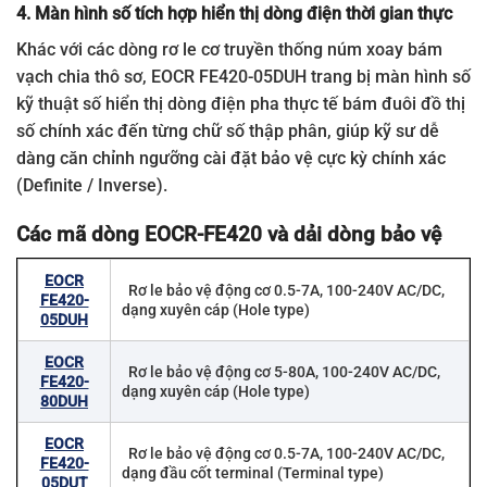
4. Màn hình số tích hợp hiển thị dòng điện thời gian thực
Khác với các dòng rơ le cơ truyền thống núm xoay bám
vạch chia thô sơ, EOCR FE420-05DUH trang bị màn hình số
kỹ thuật số hiển thị dòng điện pha thực tế bám đuôi đồ thị
số chính xác đến từng chữ số thập phân, giúp kỹ sư dễ
dàng căn chỉnh ngưỡng cài đặt bảo vệ cực kỳ chính xác
(Definite / Inverse).
Các mã dòng EOCR-FE420 và dải dòng bảo vệ
EOCR
Rơ le bảo vệ động cơ 0.5-7A, 100-240V AC/DC,
FE420-
dạng xuyên cáp (Hole type)
05DUH
EOCR
Rơ le bảo vệ động cơ 5-80A, 100-240V AC/DC,
FE420-
dạng xuyên cáp (Hole type)
80DUH
EOCR
Rơ le bảo vệ động cơ 0.5-7A, 100-240V AC/DC,
FE420-
dạng đầu cốt terminal (Terminal type)
05DUT