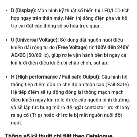
D (Display):
Màn hình kỹ thuật số hiển thị LED/LCD tích
hợp ngay trên thân máy, hiển thị dòng điện pha và hỗ
trợ cài đặt các thông số số hóa trực quan.
U (Universal Voltage):
Sử dụng dải nguồn nuôi điều
khiển dải rộng tự do (
Free Voltage
) từ
100V đến 240V
AC/DC
(50/60Hz), giúp rơ le vận hành bền bỉ ngay cả
khi lưới điện điều khiển bị chập chờn, sụt áp.
H (High-performance / Fail-safe Output):
Cấu hình hệ
thống tiếp điểm đầu ra chế độ an toàn cao (Fail-Safe).
Hệ tiếp điểm sẽ tự động đóng lại thông mạch mạch
điều khiển ngay khi rơ le được cấp nguồn bình thường,
và sẽ lập tức bung mở ra để ngắt contactor lực khi xảy
ra sự cố (Trip) hoặc khi rơ le bị mất nguồn nuôi đột
ngột.
Thông số kỹ thuật chi tiết theo Catalogue