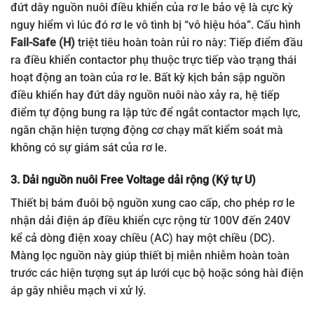
đứt dây nguồn nuôi điều khiển của rơ le bảo vệ là cực kỳ
nguy hiểm vì lúc đó rơ le vô tình bị “vô hiệu hóa”. Cấu hình
Fail-Safe (H)
triệt tiêu hoàn toàn rủi ro này: Tiếp điểm đầu
ra điều khiển contactor phụ thuộc trực tiếp vào trạng thái
hoạt động an toàn của rơ le. Bất kỳ kịch bản sập nguồn
điều khiển hay đứt dây nguồn nuôi nào xảy ra, hệ tiếp
điểm tự động bung ra lập tức để ngắt contactor mạch lực,
ngăn chặn hiện tượng động cơ chạy mất kiểm soát mà
không có sự giám sát của rơ le.
3. Dải nguồn nuôi Free Voltage dải rộng (Ký tự U)
Thiết bị bám đuôi bộ nguồn xung cao cấp, cho phép rơ le
nhận dải điện áp điều khiển cực rộng từ 100V đến 240V
kể cả dòng điện xoay chiều (AC) hay một chiều (DC).
Màng lọc nguồn này giúp thiết bị miễn nhiễm hoàn toàn
trước các hiện tượng sụt áp lưới cục bộ hoặc sóng hài điện
áp gây nhiễu mạch vi xử lý.