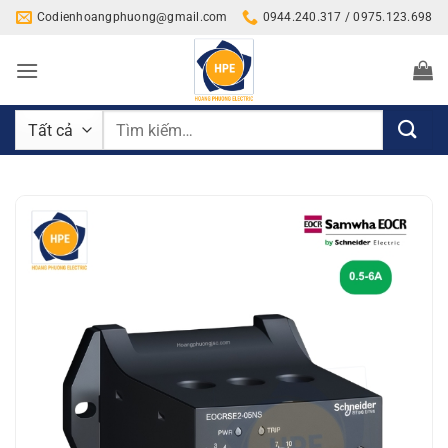
Bỏ
Codienhoangphuong@gmail.com
0944.240.317 / 0975.123.698
qua
nội
dung
Tìm
kiếm: