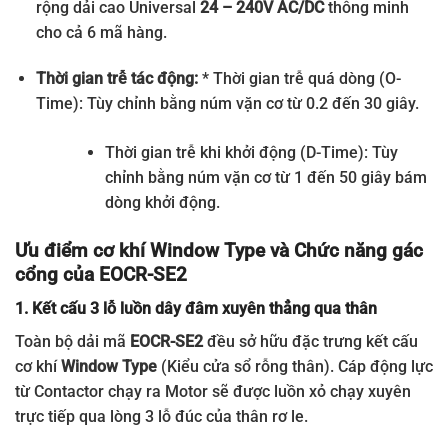
24 –
Thường
3 lỗ luồn
rộng dải cao Universal
24 – 240V AC/DC
thông minh
EOCRSE2-
5 – 60A
240V
đóng Fail-
dây xuyên
60RS
cho cả 6 mã hàng.
AC/DC
Safe
thân
Thời gian trễ tác động:
* Thời gian trễ quá dòng (O-
24 –
Thường
3 lỗ luồn
EOCRSE2-
0.5 –
240V
mở Non-
dây xuyên
Time): Tùy chỉnh bằng núm vặn cơ từ 0.2 đến 30 giây.
05NS
6A
AC/DC
Fail Safe
thân
Thời gian trễ khi khởi động (D-Time): Tùy
24 –
Thường
3 lỗ luồn
EOCRSE2-
3 – 30A
240V
mở Non-
dây xuyên
chỉnh bằng núm vặn cơ từ 1 đến 50 giây bám
30NS
AC/DC
Fail Safe
thân
dòng khởi động.
24 –
Thường
3 lỗ luồn
EOCRSE2-
Ưu điểm cơ khí Window Type và Chức năng gác
5 – 60A
240V
mở Non-
dây xuyên
60NS
AC/DC
Fail Safe
thân
cổng của EOCR-SE2
1. Kết cấu 3 lỗ luồn dây đâm xuyên thẳng qua thân
Toàn bộ dải mã
EOCR-SE2
đều sở hữu đặc trưng kết cấu
cơ khí
Window Type
(Kiểu cửa sổ rỗng thân). Cáp động lực
từ Contactor chạy ra Motor sẽ được luồn xỏ chạy xuyên
trực tiếp qua lòng 3 lỗ đúc của thân rơ le.