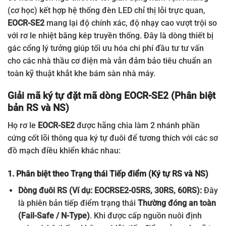
(cơ học) kết hợp hệ thống đèn LED chỉ thị lỗi trực quan,
EOCR-SE2
mang lại độ chính xác, độ nhạy cao vượt trội so
với rơ le nhiệt băng kép truyền thống. Đây là dòng thiết bị
gác cổng lý tưởng giúp tối ưu hóa chi phí đầu tư tư vấn
cho các nhà thầu cơ điện mà vẫn đảm bảo tiêu chuẩn an
toàn kỹ thuật khắt khe bám sàn nhà máy.
Giải mã ký tự đặt mã dòng EOCR-SE2 (Phân biệt
bản RS và NS)
Họ rơ le
EOCR-SE2
được hãng chia làm 2 nhánh phần
cứng cốt lõi thông qua ký tự đuôi để tương thích với các sơ
đồ mạch điều khiển khác nhau:
1. Phân biệt theo Trạng thái Tiếp điểm (Ký tự RS và NS)
Dòng đuôi RS (Ví dụ: EOCRSE2-05RS, 30RS, 60RS):
Đây
là phiên bản tiếp điểm trạng thái
Thường đóng an toàn
(Fail-Safe / N-Type)
. Khi được cấp nguồn nuôi định