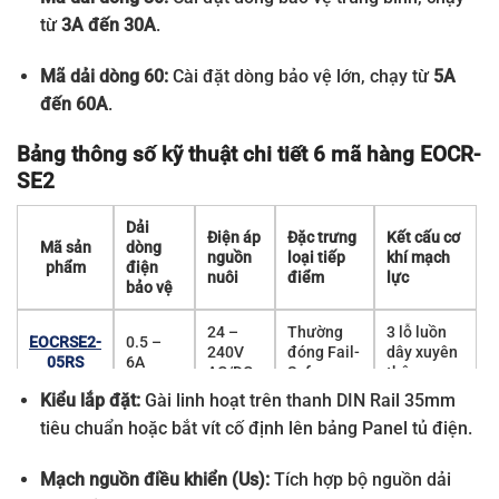
từ
3A đến 30A
.
Mã dải dòng 60:
Cài đặt dòng bảo vệ lớn, chạy từ
5A
đến 60A
.
Bảng thông số kỹ thuật chi tiết 6 mã hàng EOCR-
SE2
Dải
Điện áp
Đặc trưng
Kết cấu cơ
Mã sản
dòng
nguồn
loại tiếp
khí mạch
phẩm
điện
nuôi
điểm
lực
bảo vệ
24 –
Thường
3 lỗ luồn
EOCRSE2-
0.5 –
240V
đóng Fail-
dây xuyên
05RS
6A
AC/DC
Safe
thân
Kiểu lắp đặt:
Gài linh hoạt trên thanh DIN Rail 35mm
24 –
Thường
3 lỗ luồn
EOCRSE2-
tiêu chuẩn hoặc bắt vít cố định lên bảng Panel tủ điện.
3 – 30A
240V
đóng Fail-
dây xuyên
30RS
AC/DC
Safe
thân
Mạch nguồn điều khiển (Us):
Tích hợp bộ nguồn dải