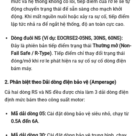
mức và hệ thống không có lỗi, tiếp điểm của rơ le sẽ tự
động chuyển trạng thái để sẵn sàng cho mạch khởi
động. Khi mất nguồn nuôi hoặc xảy ra sự cố, tiếp điểm
lập tức nhả ra để ngắt hệ thống, độ an toàn cực cao.
Dòng đuôi NS (Ví dụ: EOCRSE2-05NS, 30NS, 60NS):
Đây là phiên bản tiếp điểm trạng thái
Thường mở (Non-
Fail Safe / R-Type)
. Tiếp điểm chỉ thay đổi trạng thái
đóng/mở khi rơ le phát hiện ra sự cố sự cố dòng điện
bám máy.
2. Phân biệt theo Dải dòng điện bảo vệ (Amperage)
Cả hai dòng RS và NS đều được chia làm 3 dải dòng điện
định mức bám theo công suất motor:
Mã dải dòng 05:
Cài đặt dòng bảo vệ siêu nhỏ, chạy từ
0.5A đến 6A
.
Mã dải dòng 30:
Cài đặt dòng bảo vệ trung bình, chạy