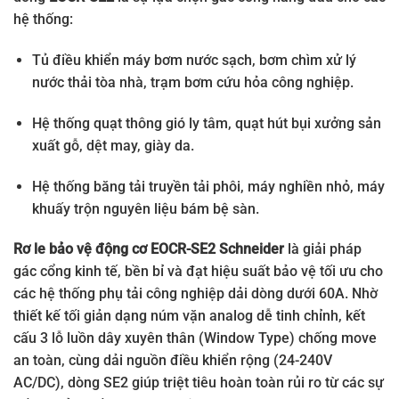
hệ thống:
Tủ điều khiển máy bơm nước sạch, bơm chìm xử lý
nước thải tòa nhà, trạm bơm cứu hỏa công nghiệp.
Hệ thống quạt thông gió ly tâm, quạt hút bụi xưởng sản
xuất gỗ, dệt may, giày da.
Hệ thống băng tải truyền tải phôi, máy nghiền nhỏ, máy
khuấy trộn nguyên liệu bám bệ sàn.
Rơ le bảo vệ động cơ EOCR-SE2 Schneider
là giải pháp
gác cổng kinh tế, bền bỉ và đạt hiệu suất bảo vệ tối ưu cho
các hệ thống phụ tải công nghiệp dải dòng dưới 60A. Nhờ
thiết kế tối giản dạng núm vặn analog dễ tinh chỉnh, kết
cấu 3 lỗ luồn dây xuyên thân (Window Type) chống move
an toàn, cùng dải nguồn điều khiển rộng (24-240V
AC/DC), dòng SE2 giúp triệt tiêu hoàn toàn rủi ro từ các sự