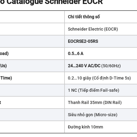
heo Catalogue Schneider EOCR
Chi tiết thông số
Schneider Electric (EOCR)
EOCRSE2-05RS
Load)
0.5…6 A
(Us)
24…240 V AC/DC
(50/60Hz)
-Time)
0.2…10 giây (Cố định D-Time 5s)
1 NC (Tiếp điểm Fail-safe)
t
Thanh Rail 35mm (DIN Rail)
Siêu nhỏ gọn (Micro-size)
Đường kính 10mm