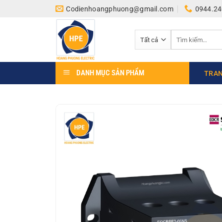
Bỏ
Codienhoangphuong@gmail.com
0944.24
qua
nội
Tìm
dung
kiếm:
DANH MỤC SẢN PHẨM
TRAN