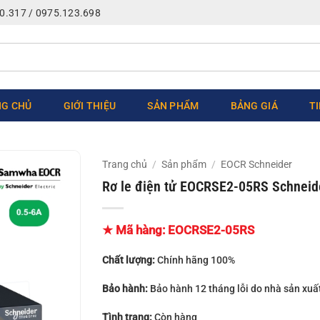
0.317 / 0975.123.698
G CHỦ
GIỚI THIỆU
SẢN PHẨM
BẢNG GIÁ
T
Trang chủ
/
Sản phẩm
/
EOCR Schneider
Rơ le điện tử EOCRSE2-05RS Schneide
★ Mã hàng:
EOCRSE2-05RS
Chất lượng:
Chính hãng 100%
Bảo hành:
Bảo hành 12 tháng lỗi do nhà sản xuấ
Tình trạng:
Còn hàng