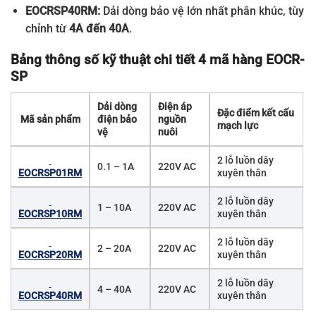
EOCRSP40RM:
Dải dòng bảo vệ lớn nhất phân khúc, tùy
chỉnh từ
4A đến 40A
.
Bảng thông số kỹ thuật chi tiết 4 mã hàng EOCR-
SP
Dải dòng
Điện áp
Đặc điểm kết cấu
Mã sản phẩm
điện bảo
nguồn
mạch lực
vệ
nuôi
2 lỗ luồn dây
0.1 – 1A
220V AC
EOCRSP01RM
xuyên thân
2 lỗ luồn dây
1 – 10A
220V AC
EOCRSP10RM
xuyên thân
2 lỗ luồn dây
2 – 20A
220V AC
EOCRSP20RM
xuyên thân
2 lỗ luồn dây
4 – 40A
220V AC
EOCRSP40RM
xuyên thân