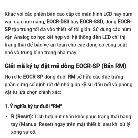
Khác với các phiên bản cao cấp có màn hình LCD hay núm
vặn đa chức năng,
EOCR-DS3
hay
EOCR-SSD
, dòng
EOCR-
SP
tập trung tối đa vào thiết kế tối giản: Sử dụng các núm
vặn Analog cơ học kết hợp với hệ thống đèn LED chỉ thị
trạng thái để bảo vệ an toàn cho các động cơ công suất
nhỏ và trung bình trong nhà máy.
Giải mã ký tự đặt mã dòng EOCR-SP (Bản RM)
Họ rơ le
EOCR-SP
dòng đuôi
RM
sở hữu các đặc trưng
phần cứng cố định rất dễ nhớ giúp kỹ sư đấu nối và phòng
vật tư lựa chọn chính xác:
1. Ý nghĩa ký tự đuôi “RM”
R (Reset):
Tích hợp nút nhấn khôi phục trạng thái bằng
tay (Manual Reset) ngay trên mặt thiết bị sau khi xử lý
xong sự cố.