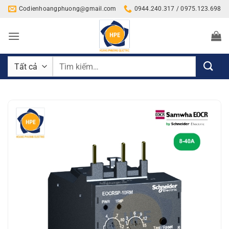
Bỏ
Codienhoangphuong@gmail.com
0944.240.317 / 0975.123.698
qua
nội
dung
Tìm
kiếm: