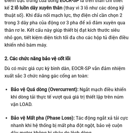
Điểm đặc trưng của dòng
EOCR-SP
là trên thân chỉ thiết
kế
2 lỗ luồn dây xuyên thân
(thay vì 3 lỗ như các dòng kỹ
thuật số). Khi đấu nối mạch lực, thợ điện chỉ cần chọn 2
trong 3 dây pha của động cơ 3 pha để xỏ đâm xuyên qua
thân rơ le. Kết cấu này giúp thiết bị đạt kích thước siêu
nhỏ gọn, tiết kiệm diện tích tối đa cho các hộp tủ điện điều
khiển nhỏ bám máy.
2. Các chức năng bảo vệ cốt lõi
Dù có mức giá cực kỳ bình dân, EOCR-SP vẫn đảm nhiệm
xuất sắc 3 chức năng gác cổng an toàn:
Bảo vệ Quá dòng (Overcurrent):
Ngắt mạch điều khiển
khi dòng tải thực tế vượt quá giá trị thiết lập trên núm
vặn LOAD.
Bảo vệ Mất pha (Phase Loss):
Tác động ngắt xả tải cực
nhanh khi hệ thống bị mất pha đột ngột, bảo vệ cuộn
dây motor không bị cháy do lệch dòng.