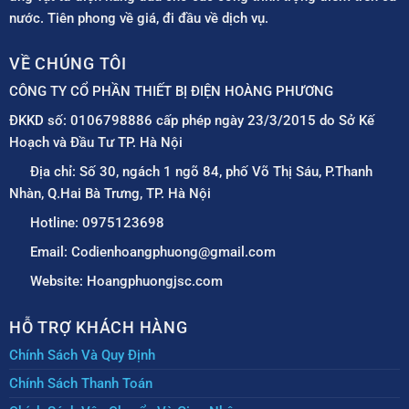
nước. Tiên phong về giá, đi đầu về dịch vụ.
VỀ CHÚNG TÔI
CÔNG TY CỔ PHẦN THIẾT BỊ ĐIỆN HOÀNG PHƯƠNG
ĐKKD số: 0106798886 cấp phép ngày 23/3/2015 do Sở Kế
Hoạch và Đầu Tư TP. Hà Nội
Địa chỉ: Số 30, ngách 1 ngõ 84, phố Võ Thị Sáu, P.Thanh
Nhàn, Q.Hai Bà Trưng, TP. Hà Nội
Hotline: 0975123698
Email: Codienhoangphuong@gmail.com
Website: Hoangphuongjsc.com
HỖ TRỢ KHÁCH HÀNG
Chính Sách Và Quy Định
Chính Sách Thanh Toán