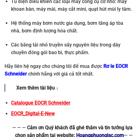
Tủ điện điều khiển các loại máy công cụ cỡ nhỏ: máy
khoan bàn, máy mài, máy cắt mini, quạt hút mùi ly tâm.
Hệ thống máy bơm nước gia dụng, bơm tăng áp tòa
nhà, bơm định lượng hóa chất.
Các băng tải nhỏ truyền sấy nguyên liệu trong dây
chuyền đóng gói bao bì, thực phẩm.
Hãy liên hệ ngay cho chúng tôi để mua được
Rơ le EOCR
Schneider
chính hãng với giá cả tốt nhất.
Xem thêm tài liệu ↓
Catalogue EOCR Schneider
EOCR_Digital-E-New
— — —
Cảm ơn Quý khách đã ghé thăm và tin tưởng lựa
chọn sản phẩm tại website:
Hoangphuongjsc.com
— —