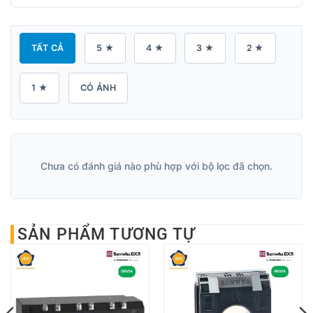
TẤT CẢ
5 ★
4 ★
3 ★
2 ★
1 ★
CÓ ẢNH
Chưa có đánh giá nào phù hợp với bộ lọc đã chọn.
SẢN PHẨM TƯƠNG TỰ