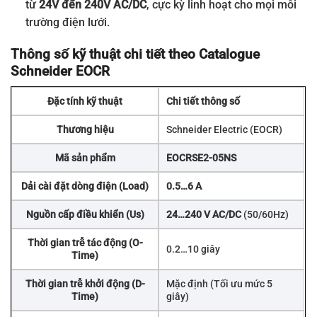
từ
24V đến 240V AC/DC
, cực kỳ linh hoạt cho mọi môi
trường điện lưới.
Thông số kỹ thuật chi tiết theo Catalogue
Schneider EOCR
Đặc tính kỹ thuật
Chi tiết thông số
Thương hiệu
Schneider Electric (EOCR)
Mã sản phẩm
EOCRSE2-05NS
Dải cài đặt dòng điện (Load)
0.5…6 A
Nguồn cấp điều khiển (Us)
24…240 V AC/DC
(50/60Hz)
Thời gian trễ tác động (O-
0.2…10 giây
Time)
Thời gian trễ khởi động (D-
Mặc định (Tối ưu mức 5
Time)
giây)