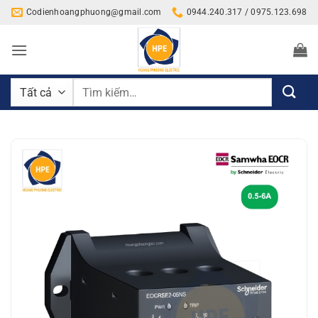
Bỏ
Codienhoangphuong@gmail.com
0944.240.317 / 0975.123.698
qua
nội
dung
Tìm
kiếm: