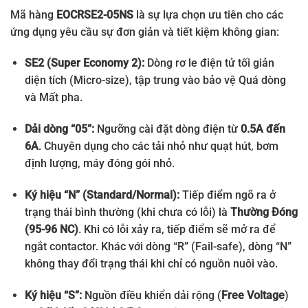
Mã hàng
EOCRSE2-05NS
là sự lựa chọn ưu tiên cho các
ứng dụng yêu cầu sự đơn giản và tiết kiệm không gian:
SE2 (Super Economy 2):
Dòng rơ le điện tử tối giản
diện tích (Micro-size), tập trung vào bảo vệ Quá dòng
và Mất pha.
Dải dòng “05”:
Ngưỡng cài đặt dòng điện từ
0.5A đến
6A
. Chuyên dụng cho các tải nhỏ như quạt hút, bơm
định lượng, máy đóng gói nhỏ.
Ký hiệu “N” (Standard/Normal):
Tiếp điểm ngõ ra ở
trạng thái bình thường (khi chưa có lỗi) là
Thường Đóng
(95-96 NC)
. Khi có lỗi xảy ra, tiếp điểm sẽ mở ra để
ngắt contactor. Khác với dòng “R” (Fail-safe), dòng “N”
không thay đổi trạng thái khi chỉ có nguồn nuôi vào.
Ký hiệu “S”:
Nguồn điều khiển dải rộng (
Free Voltage
)