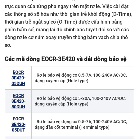
trực quan của từng pha ngay trên mặt rơ le. Việc cài đặt
các thông số số hóa như thời gian trễ khởi động (D-Time),
thời gian trễ ngắt sự cố (O-Time) được cấu hình bằng
phím bấm số, mang lại độ chính xác tuyệt đối so với các
dòng rơ le cơ núm xoay truyền thống bám vạch chia thô
sơ.
Các mã dòng EOCR-3E420 và dải dòng bảo vệ
EOCR
Rơ le bảo vệ động cơ 0.5-7A, 100-240V AC/DC,
3E420-
dạng xuyên cáp (Hole type)
05DUH
EOCR
Rơ le bảo vệ động cơ 5-80A, 100-240V AC/DC,
3E420-
dạng xuyên cáp (Hole type)
80DUH
EOCR
Rơ le bảo vệ động cơ 0.5-7A, 100-240V AC/DC,
3E420-
dạng đầu cốt terminal (Terminal type)
05DUT