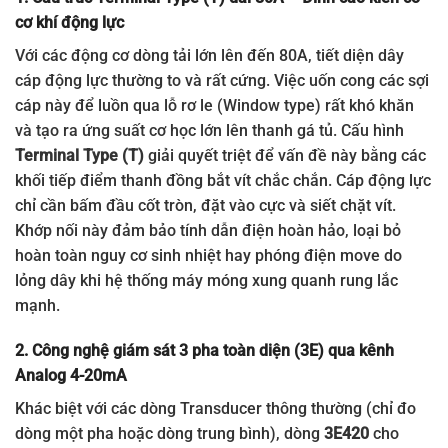
cơ khí động lực
Với các động cơ dòng tải lớn lên đến 80A, tiết diện dây
cáp động lực thường to và rất cứng. Việc uốn cong các sợi
cáp này để luồn qua lỗ rơ le (Window type) rất khó khăn
và tạo ra ứng suất cơ học lớn lên thanh gá tủ. Cấu hình
Terminal Type (T)
giải quyết triệt để vấn đề này bằng các
khối tiếp điểm thanh đồng bắt vít chắc chắn. Cáp động lực
chỉ cần bấm đầu cốt tròn, đặt vào cực và siết chặt vít.
Khớp nối này đảm bảo tính dẫn điện hoàn hảo, loại bỏ
hoàn toàn nguy cơ sinh nhiệt hay phóng điện move do
lỏng dây khi hệ thống máy móng xung quanh rung lắc
mạnh.
2. Công nghệ giám sát 3 pha toàn diện (3E) qua kênh
Analog 4-20mA
Khác biệt với các dòng Transducer thông thường (chỉ đo
dòng một pha hoặc dòng trung bình), dòng
3E420
cho