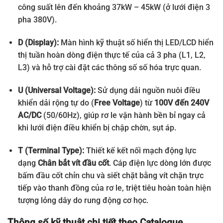
công suất lên đến khoảng 37kW – 45kW (ở lưới điện 3
pha 380V).
D (Display):
Màn hình kỹ thuật số hiển thị LED/LCD hiển
thị tuần hoàn dòng điện thực tế của cả 3 pha (L1, L2,
L3) và hỗ trợ cài đặt các thông số số hóa trực quan.
U (Universal Voltage):
Sử dụng dải nguồn nuôi điều
khiển dải rộng tự do (
Free Voltage
) từ
100V đến 240V
AC/DC
(50/60Hz), giúp rơ le vận hành bền bỉ ngay cả
khi lưới điện điều khiển bị chập chờn, sụt áp.
T (Terminal Type):
Thiết kế kết nối mạch động lực
dạng
Chân bắt vít đầu cốt
. Cáp điện lực dòng lớn được
bấm đầu cốt chỉn chu và siết chặt bằng vít chặn trực
tiếp vào thanh đồng của rơ le, triệt tiêu hoàn toàn hiện
tượng lỏng dây do rung động cơ học.
Thông số kỹ thuật chi tiết theo Catalogue