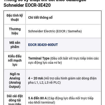
Schneider EOCR-3E420
Đặc tính kỹ
Chi tiết thông số
thuật
Thương
Schneider Electric (EOCR / Samwha)
hiệu
Mã sản
EOCR 3E420-80DUT
phẩm
Kiểu đấu
Terminal Type
(Đầu cốt bắt vít trực tiếp trên các
nối mạch
cực động lực của rơ le)
lực
Ngõ ra
Analog
4 – 20 mA
(Hỗ trợ cấu hình giám sát dòng điện
(Analog
pha L1, L2, L3 về PLC)
Output)
Dải cài đặt
5 A đến 80 A
(Cáp động lực đấu nối trực tiếp
dòng tải
vào khối terminal)
trực tiếp