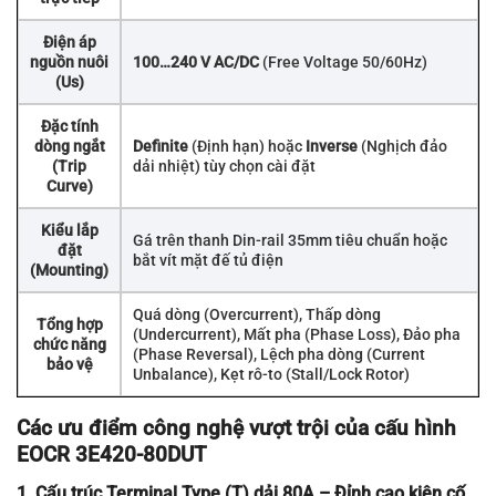
Điện áp
nguồn nuôi
100…240 V AC/DC
(Free Voltage 50/60Hz)
(Us)
Đặc tính
dòng ngắt
Definite
(Định hạn) hoặc
Inverse
(Nghịch đảo
(Trip
dải nhiệt) tùy chọn cài đặt
Curve)
Kiểu lắp
Gá trên thanh Din-rail 35mm tiêu chuẩn hoặc
đặt
bắt vít mặt đế tủ điện
(Mounting)
Quá dòng (Overcurrent), Thấp dòng
Tổng hợp
(Undercurrent), Mất pha (Phase Loss), Đảo pha
chức năng
(Phase Reversal), Lệch pha dòng (Current
bảo vệ
Unbalance), Kẹt rô-to (Stall/Lock Rotor)
Các ưu điểm công nghệ vượt trội của cấu hình
EOCR 3E420-80DUT
1. Cấu trúc Terminal Type (T) dải 80A – Đỉnh cao kiên cố