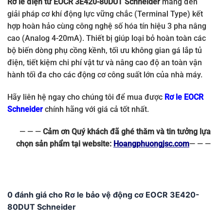
Rơ le điện tử EOCR 3E420-80DUT Schneider
mang đến
giải pháp cơ khí động lực vững chắc (Terminal Type) kết
hợp hoàn hảo cùng công nghệ số hóa tín hiệu 3 pha nâng
cao (Analog 4-20mA). Thiết bị giúp loại bỏ hoàn toàn các
bộ biến dòng phụ cồng kềnh, tối ưu không gian gá lắp tủ
điện, tiết kiệm chi phí vật tư và nâng cao độ an toàn vận
hành tối đa cho các động cơ công suất lớn của nhà máy.
Hãy liên hệ ngay cho chúng tôi để mua được
Rơ le EOCR
Schneider
chính hãng với giá cả tốt nhất.
— — —
Cảm ơn Quý khách đã ghé thăm và tin tưởng lựa
chọn sản phẩm tại website:
Hoangphuongjsc.com
— — —
0 đánh giá cho Rơ le bảo vệ động cơ EOCR 3E420-
80DUT Schneider