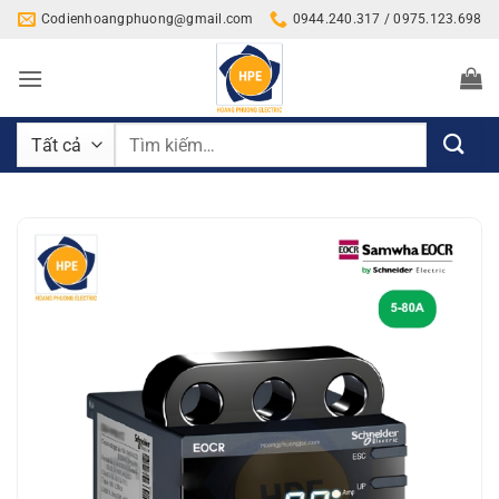
Bỏ
Codienhoangphuong@gmail.com
0944.240.317 / 0975.123.698
qua
nội
dung
Tìm
kiếm: