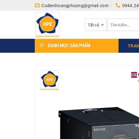
Bỏ
Codienhoangphuong@gmail.com
0944.24
qua
nội
Tìm
dung
kiếm:
DANH MỤC SẢN PHẨM
TRAN