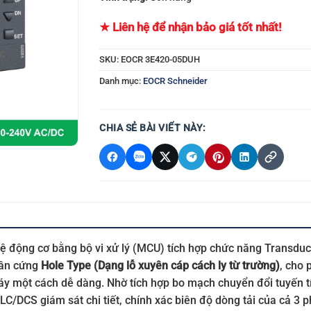
★ Liên hệ để nhận bảo giá tốt nhất!
SKU:
EOCR 3E420-05DUH
Danh mục:
EOCR Schneider
CHIA SẺ BÀI VIẾT NÀY:
 vệ động cơ bằng bộ vi xử lý (MCU) tích hợp chức năng Transdu
phần cứng
Hole Type (Dạng lỗ xuyên cáp cách ly từ trường)
, cho 
y một cách dễ dàng. Nhờ tích hợp bo mạch chuyển đổi tuyến tí
 PLC/DCS giám sát chi tiết, chính xác biên độ dòng tải của cả 