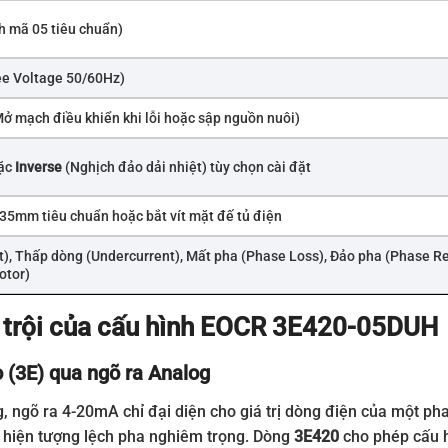
h mã 05 tiêu chuẩn)
ee Voltage 50/60Hz)
ở mạch điều khiển khi lỗi hoặc sập nguồn nuôi)
oặc
Inverse
(Nghịch đảo dải nhiệt) tùy chọn cài đặt
 35mm tiêu chuẩn hoặc bắt vít mặt đế tủ điện
), Thấp dòng (Undercurrent), Mất pha (Phase Loss), Đảo pha (Phase Re
otor)
 trội của cấu hình EOCR 3E420-05DUH
 (3E) qua ngõ ra Analog
, ngõ ra 4-20mA chỉ đại diện cho giá trị dòng điện của một ph
a hiện tượng lệch pha nghiêm trọng. Dòng
3E420
cho phép cấu h