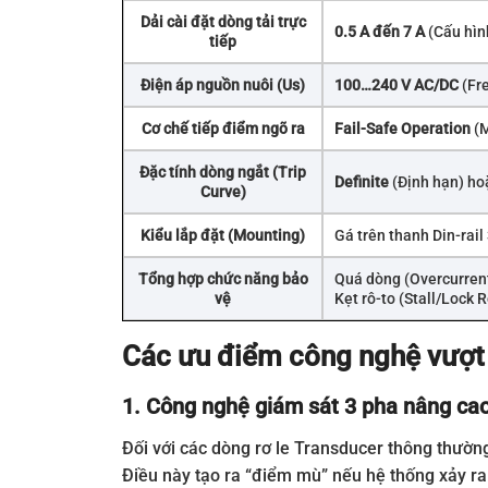
Dải cài đặt dòng tải trực
0.5 A đến 7 A
(Cấu hìn
tiếp
Điện áp nguồn nuôi (Us)
100…240 V AC/DC
(Fr
Cơ chế tiếp điểm ngõ ra
Fail-Safe Operation
(M
Đặc tính dòng ngắt (Trip
Definite
(Định hạn) h
Curve)
Kiểu lắp đặt (Mounting)
Gá trên thanh Din-rail
Tổng hợp chức năng bảo
Quá dòng (Overcurrent
vệ
Kẹt rô-to (Stall/Lock R
Các ưu điểm công nghệ vượt
1. Công nghệ giám sát 3 pha nâng cao
Đối với các dòng rơ le Transducer thông thường
Điều này tạo ra “điểm mù” nếu hệ thống xảy r