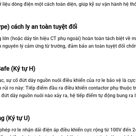
 dữ liệu dòng điện một cách toàn diện, giúp kỹ sư vận hành hệ 
pe) cách ly an toàn tuyệt đối
lớn (hoặc dây tín hiệu CT phụ ngoài) hoàn toàn tách biệt về mặt
rên nguyên lý cảm ứng từ trường, đảm bảo an toàn tuyệt đối ch
Safe (Ký tự H)
c, sự cố đứt dây nguồn nuôi điều khiển của rơ le bảo vệ là cực k
n rủi ro này: Tiếp điểm đầu ra điều khiển contactor phụ thuộc t
y đứt dây nguồn nuôi nào xảy ra, hệ tiếp điểm tự động bung ra 
ng (Ký tự U)
phép rơ le nhận dải điện áp điều khiển cực rộng từ 100V đến 