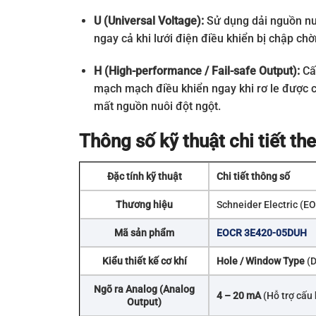
U (Universal Voltage):
Sử dụng dải nguồn nuô
ngay cả khi lưới điện điều khiển bị chập chờn
H (High-performance / Fail-safe Output):
Cấu
mạch mạch điều khiển ngay khi rơ le được cấ
mất nguồn nuôi đột ngột.
Thông số kỹ thuật chi tiết 
Đặc tính kỹ thuật
Chi tiết thông số
Thương hiệu
Schneider Electric (
Mã sản phẩm
EOCR 3E420-05DUH
Kiểu thiết kế cơ khí
Hole / Window Type
(D
Ngõ ra Analog (Analog
4 – 20 mA
(Hỗ trợ cấu 
Output)