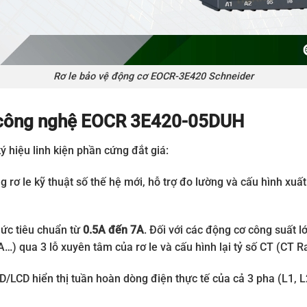
Rơ le bảo vệ động cơ EOCR-3E420 Schneider
mã công nghệ EOCR 3E420-05DUH
ý hiệu linh kiện phần cứng đắt giá:
 rơ le kỹ thuật số thế hệ mới, hỗ trợ đo lường và cấu hình xuấ
mức tiêu chuẩn từ
0.5A đến 7A
. Đối với các động cơ công suất l
) qua 3 lỗ xuyên tâm của rơ le và cấu hình lại tỷ số CT (CT Ra
D/LCD hiển thị tuần hoàn dòng điện thực tế của cả 3 pha (L1, L2