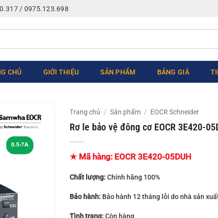
0.317 / 0975.123.698
G CHỦ
GIỚI THIỆU
SẢN PHẨM
BẢNG GIÁ
T
Trang chủ
/
Sản phẩm
/
EOCR Schneider
Rơ le bảo vệ đông cơ EOCR 3E420-05
★ Mã hàng:
EOCR 3E420-05DUH
Chất lượng:
Chính hãng 100%
Bảo hành:
Bảo hành 12 tháng lỗi do nhà sản xuấ
Tình trạng:
Còn hàng