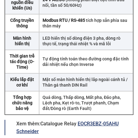
nguồn điều
nối, tần số 50/60Hz)
khiển (Us)
Cổng truyền
Modbus RTU / RS-485
tích hợp sẵn phía sau
thông
thân máy
Màn hình
LED hiển thị số dòng điện 3 pha, dòng rò
hiển thị
thực tế, trạng thái nhiệt % và mã lỗi
Thời gian trễ
Tự động tính toán theo đường cong đặc tính
tác động (O-
dải nhiệt nếu chọn Inverse
Time)
Kiểu lắp đặt
Mặt số màn hình hiển thị lắp ngoài cánh tủ /
cơ khí
Thân gá thanh DIN Rail
Tổng hợp
Quá dòng, Thấp dòng, Mất pha, Đảo pha,
chức năng
Lệch pha, Kẹt rô-to, Trượt phanh, Chạm
bảo vệ
đất/Dòng rò (Earth Fault)
Xem thêm:Catalogue Relay
EOCR3EBZ-05AHU
Schneider