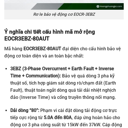
Rơ le bảo vệ động cơ EOCR-3EBZ
Ý nghĩa chi tiết cấu hình mã mở rộng
EOCR3EBZ-80AUT
Mã hàng
EOCR3EBZ-80AUT
đại diện cho cấu hình bảo vệ
động cơ toàn diện và an toàn bậc nhất:
3EBZ (3-Phase Overcurrent + Earth Fault + Inverse
Time + Communication):
Bảo vệ quá dòng 3 pha kỹ
thuật số, tích hợp giám sát dòng rò/chạm đất (Earth
Fault), thuật toán ngắt dòng quá tải dải nhiệt nghịch
đảo (Inverse Time) và cổng truyền thông nối mạng.
Dải dòng “80”:
Phạm vi cài đặt dòng tải động cơ trực
tiếp cực rộng từ
5.0A đến 80A
, đáp ứng hoàn hảo cho
động cơ 3 pha công suất từ 15kW đến 37kW. Cáp động