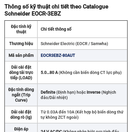
Thông số kỹ thuật chi tiết theo Catalogue
Schneider EOCR-3EBZ
Đặc tính kỹ
Chi tiết thông số
thuật
Thương hiệu
Schneider Electric (EOCR / Samwha)
Mã sản phẩm
EOCR3EBZ-80AUT
Dải cài đặt
dòng tải trực
5.0…80 A
(Không cần biến dòng CT lực phụ)
tiếp (LOAD)
Đặc tính dòng
Definite
(Định hạn) hoặc
Inverse
(Nghịch
ngắt (Trip
đảo/Dải nhiệt)
Curve)
Dải cài đặt
Từ 0.03A đến 10A (Kết hợp bộ biến dòng thứ
dòng rò (Ig)
tự không ZCT ngoài)
Điện áp
24 V AC/DC
(Không phân biệt cực tính đấu