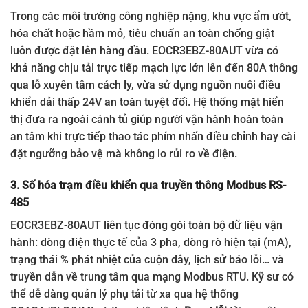
Trong các môi trường công nghiệp nặng, khu vực ẩm ướt,
hóa chất hoặc hầm mỏ, tiêu chuẩn an toàn chống giật
luôn được đặt lên hàng đầu. EOCR3EBZ-80AUT vừa có
khả năng chịu tải trực tiếp mạch lực lớn lên đến 80A thông
qua lỗ xuyên tâm cách ly, vừa sử dụng nguồn nuôi điều
khiển dải thấp 24V an toàn tuyệt đối. Hệ thống mặt hiển
thị đưa ra ngoài cánh tủ giúp người vận hành hoàn toàn
an tâm khi trực tiếp thao tác phím nhấn điều chỉnh hay cài
đặt ngưỡng bảo vệ mà không lo rủi ro về điện.
3. Số hóa trạm điều khiển qua truyền thông Modbus RS-
485
EOCR3EBZ-80AUT liên tục đóng gói toàn bộ dữ liệu vận
hành: dòng điện thực tế của 3 pha, dòng rò hiện tại (mA),
trạng thái % phát nhiệt của cuộn dây, lịch sử báo lỗi… và
truyền dẫn về trung tâm qua mạng Modbus RTU. Kỹ sư có
thể dễ dàng quản lý phụ tải từ xa qua hệ thống