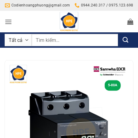
Bỏ
Codienhoangphuong@gmail.com
0944.240.317 / 0975.123.698
qua
nội
dung
Tìm
kiếm: