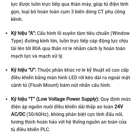
lực được luồn trực tiếp qua thân máy, giúp tủ điện tinh
gọn, loại bỏ hoàn toàn cụm 3 biến dòng CT phụ cồng
kềnh.
Ký hiệu “A”:
Cấu hình lỗ xuyên tâm tiêu chuẩn (Window
Type) đường kính lớn, luồn trực tiếp cáp động lực chịu
tải lên tới 80A qua thân rơ le nhằm cách ly hoàn toàn
mạch lực và mạch xử lý.
Ký hiệu “U”:
Thuộc phân khúc rơ le kỹ thuật số cao cấp
điều khiển bằng màn hình LED rời kéo dài ra ngoài mặt
cánh tủ (Flush Mount) bám nút nhấn cấu hình.
Ký hiệu “T” (Low Voltage Power Supply):
Quy định mức
điện áp nguồn nuôi điều khiển dải thấp an toàn
24V
AC/DC
(50/60Hz), không phân biệt cực tính đấu nối,
tương thích hoàn hảo với hệ thống nguồn an toàn của
tủ điều khiển PLC.