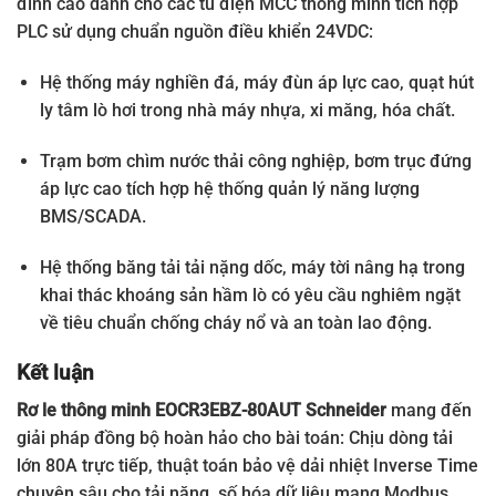
đỉnh cao dành cho các tủ điện MCC thông minh tích hợp
PLC sử dụng chuẩn nguồn điều khiển 24VDC:
Hệ thống máy nghiền đá, máy đùn áp lực cao, quạt hút
ly tâm lò hơi trong nhà máy nhựa, xi măng, hóa chất.
Trạm bơm chìm nước thải công nghiệp, bơm trục đứng
áp lực cao tích hợp hệ thống quản lý năng lượng
BMS/SCADA.
Hệ thống băng tải tải nặng dốc, máy tời nâng hạ trong
khai thác khoáng sản hầm lò có yêu cầu nghiêm ngặt
về tiêu chuẩn chống cháy nổ và an toàn lao động.
Kết luận
Rơ le thông minh EOCR3EBZ-80AUT Schneider
mang đến
giải pháp đồng bộ hoàn hảo cho bài toán: Chịu dòng tải
lớn 80A trực tiếp, thuật toán bảo vệ dải nhiệt Inverse Time
chuyên sâu cho tải nặng, số hóa dữ liệu mạng Modbus