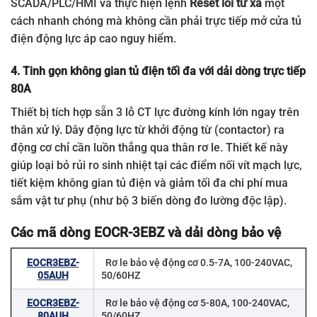
SCADA/PLC/HMI và thực hiện lệnh
Reset lỗi từ xa
một
cách nhanh chóng mà không cần phải trực tiếp mở cửa tủ
điện động lực áp cao nguy hiểm.
4. Tinh gọn không gian tủ điện tối đa với dải dòng trực tiếp
80A
Thiết bị tích hợp sẵn 3 lỗ CT lực đường kính lớn ngay trên
thân xử lý. Dây động lực từ khởi động từ (contactor) ra
động cơ chỉ cần luồn thẳng qua thân rơ le. Thiết kế này
giúp loại bỏ rủi ro sinh nhiệt tại các điểm nối vít mạch lực,
tiết kiệm không gian tủ điện và giảm tối đa chi phí mua
sắm vật tư phụ (như bộ 3 biến dòng đo lường độc lập).
Các mã dòng EOCR-3EBZ và dải dòng bảo vệ
EOCR3EBZ-
Rơ le bảo vệ động cơ 0.5-7A, 100-240VAC,
05AUH
50/60HZ
EOCR3EBZ-
Rơ le bảo vệ động cơ 5-80A, 100-240VAC,
80AUH
50/60HZ