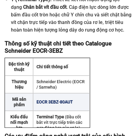
dạng
Chân bắt vít đầu cốt
. Cáp điện lực dòng lớn được
bấm đầu cốt tròn hoặc chữ Y chỉn chu và siết chặt bằng
vít chặn trực tiếp vào thanh đồng của rơ le, triệt tiêu
hoàn toàn hiện tượng lỏng dây do rung động cơ học.
Thông số kỹ thuật chi tiết theo Catalogue
Schneider EOCR-3EBZ
Đặc tính kỹ
Chi tiết thông số
thuật
Thương
Schneider Electric (EOCR
hiệu
/ Samwha)
Mã sản
EOCR 3EBZ-80AUT
phẩm
Kiểu đấu
Terminal Type
(Đầu cốt
nối mạch
bắt vít trực tiếp trên các
lực
cực động lực của rơ le)