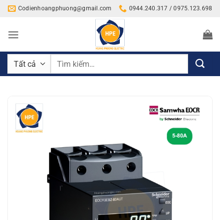
Bỏ
Codienhoangphuong@gmail.com
0944.240.317 / 0975.123.698
qua
nội
dung
Tìm
kiếm: