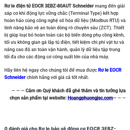
Rơ le điện tử EOCR 3EBZ-80AUT Schneider
mang đến giải
sáp cơ khí động lực vững chắc (Terminal Type) kết hợp
hoàn hảo cùng công nghệ số hóa dữ liệu (Modbus RTU) và
tính năng bảo vệ an toàn dòng rò chuyên sâu (ZCT). Thiết
bị giúp loại bỏ hoàn toàn các bộ biến dòng phụ cồng kềnh,
tối ưu không gian gá lắp tủ điện, tiết kiệm chi phí vật tư và
nâng cao độ an toàn vận hành, quản lý dữ liệu tập trung
tối đa cho các động cơ công suất lớn của nhà máy.
Hãy liên hệ ngay cho chúng tôi để mua được
Rơ le EOCR
Schneider
chính hãng với giá cả tốt nhất.
— — —
Cảm ơn Quý khách đã ghé thăm và tin tưởng lựa
chọn sản phẩm tại website:
Hoangphuongjsc.com
— — —
0 đánh giá cho Rơ le bảo vệ động cơ EOCR 3EBZ-