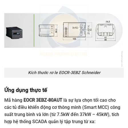
80AUH
EOCR
Rơ le bảo vệ động cơ 0.5-7A, 100-240V AC/DC,
3EBZ-
dạng đầu cốt terminal (Terminal type)
05AUT
EOCR
Rơ le bảo vệ động cơ 5-80A, 100-240V AC/DC,
3EBZ-
dạng đầu cốt terminal (Terminal type)
80AUT
Kích thước rơ le EOCR-3EBZ Schneider
Ứng dụng thực tế
Mã hàng
EOCR 3EBZ-80AUT
là sự lựa chọn tối cao cho
các tủ điều khiển động cơ thông minh (Smart MCC) công
suất trung bình và lớn (từ 7.5kW đến 37kW – 45kW), tích
hợp hệ thống SCADA quản lý tập trung từ xa: