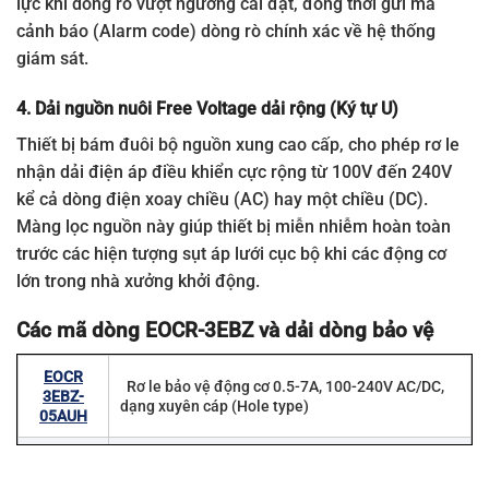
lực khi dòng rò vượt ngưỡng cài đặt, đồng thời gửi mã
cảnh báo (Alarm code) dòng rò chính xác về hệ thống
giám sát.
4. Dải nguồn nuôi Free Voltage dải rộng (Ký tự U)
Thiết bị bám đuôi bộ nguồn xung cao cấp, cho phép rơ le
nhận dải điện áp điều khiển cực rộng từ 100V đến 240V
kể cả dòng điện xoay chiều (AC) hay một chiều (DC).
Màng lọc nguồn này giúp thiết bị miễn nhiễm hoàn toàn
trước các hiện tượng sụt áp lưới cục bộ khi các động cơ
lớn trong nhà xưởng khởi động.
Các mã dòng EOCR-3EBZ và dải dòng bảo vệ
EOCR
Rơ le bảo vệ động cơ 0.5-7A, 100-240V AC/DC,
3EBZ-
dạng xuyên cáp (Hole type)
05AUH
EOCR
Rơ le bảo vệ động cơ 5-80A, 100-240V AC/DC,
3EBZ-
dạng xuyên cáp (Hole type)