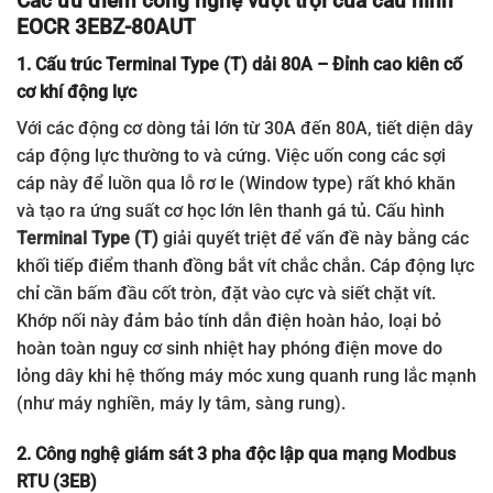
Các ưu điểm công nghệ vượt trội của cấu hình
Modbus RTU / RS-485
EOCR 3EBZ-80AUT
Cổng
(Truyền dữ liệu chi tiết
truyền
dòng 3 pha độc lập &
1. Cấu trúc Terminal Type (T) dải 80A – Đỉnh cao kiên cố
thông
dòng rò)
cơ khí động lực
Bảo vệ
Với các động cơ dòng tải lớn từ 30A đến 80A, tiết diện dây
Có, nhận tín hiệu từ bộ
dòng rò
biến dòng thứ tự không
cáp động lực thường to và cứng. Việc uốn cong các sợi
(Ground
ZCT
ngoài
Fault)
cáp này để luồn qua lỗ rơ le (Window type) rất khó khăn
và tạo ra ứng suất cơ học lớn lên thanh gá tủ. Cấu hình
Dải cài đặt
5 A đến 80 A
(Cáp động
Terminal Type (T)
giải quyết triệt để vấn đề này bằng các
dòng tải
lực đấu nối trực tiếp vào
trực tiếp
khối terminal)
khối tiếp điểm thanh đồng bắt vít chắc chắn. Cáp động lực
chỉ cần bấm đầu cốt tròn, đặt vào cực và siết chặt vít.
Điện áp
100…240 V AC/DC
(Free
Khớp nối này đảm bảo tính dẫn điện hoàn hảo, loại bỏ
nguồn nuôi
Voltage 50/60Hz)
(Us)
hoàn toàn nguy cơ sinh nhiệt hay phóng điện move do
lỏng dây khi hệ thống máy móc xung quanh rung lắc mạnh
Đặc tính
Definite
(Định hạn) hoặc
(như máy nghiền, máy ly tâm, sàng rung).
dòng ngắt
Inverse
(Nghịch đảo dải
(Trip
nhiệt) tùy chọn cài đặt
Curve)
2. Công nghệ giám sát 3 pha độc lập qua mạng Modbus
RTU (3EB)
Kiểu lắp
Gá trên thanh Din-rail