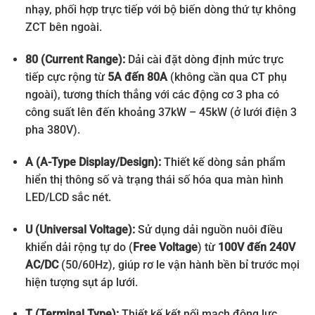
nhạy, phối hợp trực tiếp với bộ biến dòng thứ tự không
ZCT bên ngoài.
80 (Current Range):
Dải cài đặt dòng định mức trực
tiếp cực rộng từ
5A đến 80A
(không cần qua CT phụ
ngoài), tương thích thẳng với các động cơ 3 pha có
công suất lên đến khoảng 37kW – 45kW (ở lưới điện 3
pha 380V).
A (A-Type Display/Design):
Thiết kế dòng sản phẩm
hiển thị thông số và trạng thái số hóa qua màn hình
LED/LCD sắc nét.
U (Universal Voltage):
Sử dụng dải nguồn nuôi điều
khiển dải rộng tự do (
Free Voltage
) từ
100V đến 240V
AC/DC
(50/60Hz), giúp rơ le vận hành bền bỉ trước mọi
hiện tượng sụt áp lưới.
T (Terminal Type):
Thiết kế kết nối mạch động lực