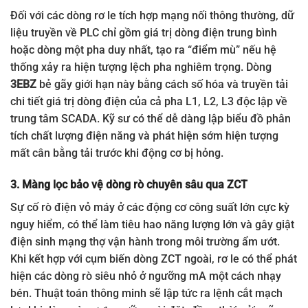
đặt
35mm tiêu chuẩn hoặc
Đối với các dòng rơ le tích hợp mạng nối thông thường, dữ
(Mounting)
bắt vít mặt đế tủ điện
liệu truyền về PLC chỉ gồm giá trị dòng điện trung bình
hoặc dòng một pha duy nhất, tạo ra “điểm mù” nếu hệ
Dòng rò/Chạm đất (ZCT),
Tổng hợp
Quá dòng, Thấp dòng,
thống xảy ra hiện tượng lệch pha nghiêm trọng. Dòng
chức năng
Mất pha, Đảo pha, Lệch
3EBZ
bẻ gãy giới hạn này bằng cách số hóa và truyền tải
bảo vệ
pha dòng, Kẹt rô-to
chi tiết giá trị dòng điện của cả pha L1, L2, L3 độc lập về
(Stall/Lock)
trung tâm SCADA. Kỹ sư có thể dễ dàng lập biểu đồ phân
tích chất lượng điện năng và phát hiện sớm hiện tượng
mất cân bằng tải trước khi động cơ bị hỏng.
3. Màng lọc bảo vệ dòng rò chuyên sâu qua ZCT
Sự cố rò điện vỏ máy ở các động cơ công suất lớn cực kỳ
nguy hiểm, có thể làm tiêu hao năng lượng lớn và gây giật
điện sinh mạng thợ vận hành trong môi trường ẩm ướt.
Khi kết hợp với cụm biến dòng ZCT ngoài, rơ le có thể phát
hiện các dòng rò siêu nhỏ ở ngưỡng mA một cách nhạy
bén. Thuật toán thông minh sẽ lập tức ra lệnh cắt mạch