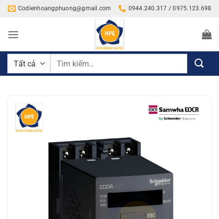
Bỏ
Codienhoangphuong@gmail.com
0944.240.317 / 0975.123.698
qua
nội
dung
Tìm
kiếm: