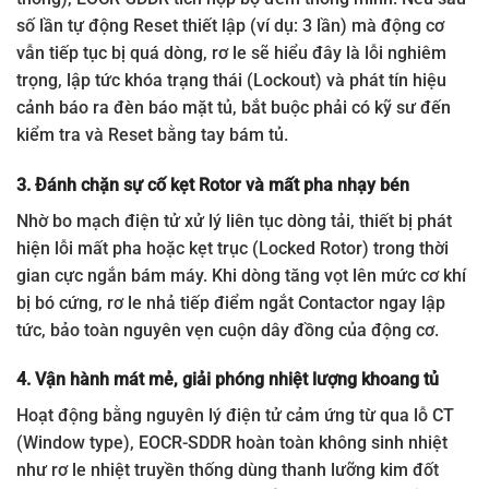
số lần tự động Reset thiết lập (ví dụ: 3 lần) mà động cơ
vẫn tiếp tục bị quá dòng, rơ le sẽ hiểu đây là lỗi nghiêm
trọng, lập tức khóa trạng thái (Lockout) và phát tín hiệu
cảnh báo ra đèn báo mặt tủ, bắt buộc phải có kỹ sư đến
kiểm tra và Reset bằng tay bám tủ.
3. Đánh chặn sự cố kẹt Rotor và mất pha nhạy bén
Nhờ bo mạch điện tử xử lý liên tục dòng tải, thiết bị phát
hiện lỗi mất pha hoặc kẹt trục (Locked Rotor) trong thời
gian cực ngắn bám máy. Khi dòng tăng vọt lên mức cơ khí
bị bó cứng, rơ le nhả tiếp điểm ngắt Contactor ngay lập
tức, bảo toàn nguyên vẹn cuộn dây đồng của động cơ.
4. Vận hành mát mẻ, giải phóng nhiệt lượng khoang tủ
Hoạt động bằng nguyên lý điện tử cảm ứng từ qua lỗ CT
(Window type), EOCR-SDDR hoàn toàn không sinh nhiệt
như rơ le nhiệt truyền thống dùng thanh lưỡng kim đốt