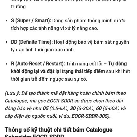
trường.
S (Super / Smart):
Dòng sản phẩm thông minh được
tích hợp các tính năng vi xử lý nâng cao.
DD (Definite Time):
Hoạt động bảo vệ bám sát nguyên
lý đặc tính thời gian xác định.
R (Auto-Reset / Restart):
Tính năng cốt lõi –
Tự động
khởi động lại và đặt lại trạng thái tiếp điểm
sau khi hết
thời gian trễ đếm ngược sau sự cố.
(Lưu ý: Để tạo thành mã đặt hàng hoàn chỉnh bám theo
Catalogue, mã gốc EOCR-SDDR sẽ được chọn theo dải
dòng bảo vệ như
05
(0.5-6A),
30
(3-30A),
60
(5-60A) và
cấp điện áp nguồn nuôi, ví dụ:
EOCR-SDDR-30S
).
Thông số kỹ thuật chi tiết bám Catalogue