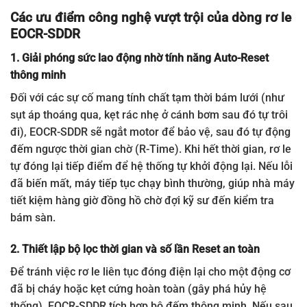
Các ưu điểm công nghệ vượt trội của dòng rơ le
EOCR-SDDR
1. Giải phóng sức lao động nhờ tính năng Auto-Reset
thông minh
Đối với các sự cố mang tính chất tạm thời bám lưới (như
sụt áp thoáng qua, kẹt rác nhẹ ở cánh bơm sau đó tự trôi
đi), EOCR-SDDR sẽ ngắt motor để bảo vệ, sau đó tự động
đếm ngược thời gian chờ (R-Time). Khi hết thời gian, rơ le
tự đóng lại tiếp điểm để hệ thống tự khởi động lại. Nếu lỗi
đã biến mất, máy tiếp tục chạy bình thường, giúp nhà máy
tiết kiệm hàng giờ đồng hồ chờ đợi kỹ sư đến kiểm tra
bám sàn.
2. Thiết lập bộ lọc thời gian và số lần Reset an toàn
Để tránh việc rơ le liên tục đóng điện lại cho một động cơ
đã bị cháy hoặc kẹt cứng hoàn toàn (gây phá hủy hệ
thống), EOCR-SDDR tích hợp bộ đếm thông minh. Nếu sau