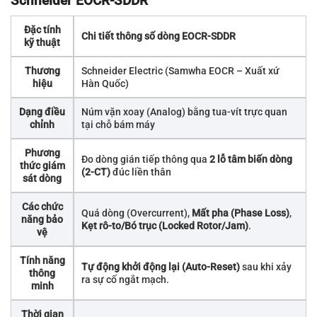
Schneider EOCR-SDDR
Đặc tính
Chi tiết thông số dòng EOCR-SDDR
kỹ thuật
Thương
Schneider Electric (Samwha EOCR – Xuất xứ
hiệu
Hàn Quốc)
Dạng điều
Núm vặn xoay (Analog) bằng tua-vít trực quan
chỉnh
tại chỗ bám máy
Phương
Đo dòng gián tiếp thông qua
2 lỗ tâm biến dòng
thức giám
(2-CT)
đúc liền thân
sát dòng
Các chức
Quá dòng (Overcurrent),
Mất pha (Phase Loss)
,
năng bảo
Kẹt rô-to/Bó trục (Locked Rotor/Jam)
.
vệ
Tính năng
Tự động khởi động lại (Auto-Reset)
sau khi xảy
thông
ra sự cố ngắt mạch.
minh
Thời gian