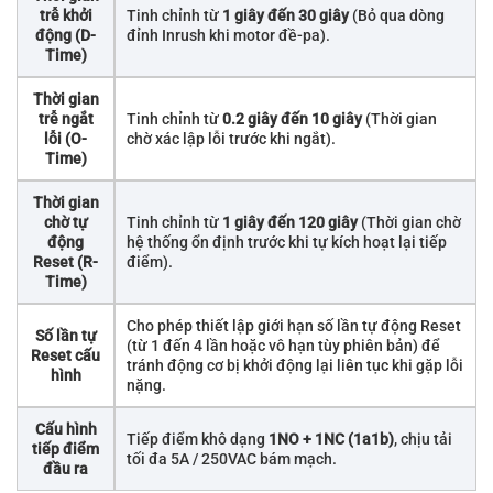
trễ khởi
Tinh chỉnh từ
1 giây đến 30 giây
(Bỏ qua dòng
động (D-
đỉnh Inrush khi motor đề-pa).
Time)
Thời gian
trễ ngắt
Tinh chỉnh từ
0.2 giây đến 10 giây
(Thời gian
lỗi (O-
chờ xác lập lỗi trước khi ngắt).
Time)
Thời gian
chờ tự
Tinh chỉnh từ
1 giây đến 120 giây
(Thời gian chờ
động
hệ thống ổn định trước khi tự kích hoạt lại tiếp
Reset (R-
điểm).
Time)
Cho phép thiết lập giới hạn số lần tự động Reset
Số lần tự
(từ 1 đến 4 lần hoặc vô hạn tùy phiên bản) để
Reset cấu
tránh động cơ bị khởi động lại liên tục khi gặp lỗi
hình
nặng.
Cấu hình
Tiếp điểm khô dạng
1NO + 1NC (1a1b)
, chịu tải
tiếp điểm
tối đa 5A / 250VAC bám mạch.
đầu ra