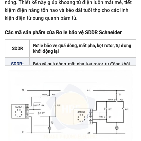
nóng. Thiết kế này giúp khoang tủ điện luôn mát mẻ, tiết
kiệm điện năng tổn hao và kéo dài tuổi thọ cho các linh
kiện điện tử xung quanh bám tủ.
Các mã sản phẩm của Rơ le bảo vệ SDDR Schneider
Rơ le bảo vệ quá dòng, mất pha, kẹt rotor, tự động
SDDR
khởi động lại
SDDR-
Bảo vệ quá dòng, mất pha, kẹt rotor, tự động khởi
CF7
động lại ( 110/115/120VAC – 50/60Hz )
SDDR-
Bảo vệ quá dòng, mất pha, kẹt rotor, tự động khởi
DZ7
động lại ( 100~240VAC – 50/60Hz )
SDDR-
Bảo vệ quá dòng, mất pha, kẹt rotor, tự động khởi
CM7
động lại (220/230/240VAC – 50/60Hz )