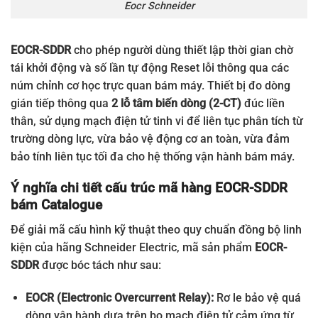
Eocr Schneider
EOCR-SDDR
cho phép người dùng thiết lập thời gian chờ
tái khởi động và số lần tự động Reset lỗi thông qua các
núm chỉnh cơ học trực quan bám máy. Thiết bị đo dòng
gián tiếp thông qua
2 lỗ tâm biến dòng (2-CT)
đúc liền
thân, sử dụng mạch điện tử tinh vi để liên tục phân tích từ
trường dòng lực, vừa bảo vệ động cơ an toàn, vừa đảm
bảo tính liên tục tối đa cho hệ thống vận hành bám máy.
Ý nghĩa chi tiết cấu trúc mã hàng EOCR-SDDR
bám Catalogue
Để giải mã cấu hình kỹ thuật theo quy chuẩn đồng bộ linh
kiện của hãng Schneider Electric, mã sản phẩm
EOCR-
SDDR
được bóc tách như sau:
EOCR (Electronic Overcurrent Relay):
Rơ le bảo vệ quá
dòng vận hành dựa trên bo mạch điện tử cảm ứng từ