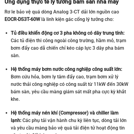
Ứng dụng thực tế lý tưởng bám sàn nhà máy
Rơ le bảo vệ quá dòng Analog 3-CT dải lớn nguồn cao
EOCR-DS3T-60W
là linh kiện gác cổng lý tưởng cho:
Tủ điều khiển động cơ 3 pha không có dây trung tính:
Các tủ điện thi công ngoài công trường, hầm mỏ, trạm
bơm đẩy cao dã chiến chỉ kéo cáp lực 3 dây pha bám
sàn.
Hệ thống máy bơm nước công nghiệp công suất lớn:
Bơm cứu hỏa, bơm ly tâm đẩy cao, trạm bơm xử lý
nước thải công nghiệp có công suất từ 11kW đến 30kW
bám sàn, yêu cầu màng giám sát mất pha cực kỳ khắt
khe.
Hệ thống máy nén khí (Compressor) và chiller làm
lạnh:
Các phụ tải vận hành chu kỳ liên tục, dòng tải lớn
và yêu cầu màng bảo vệ quá tải điện tử hoạt động tin