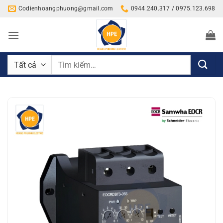
Bỏ
Codienhoangphuong@gmail.com
0944.240.317 / 0975.123.698
qua
nội
dung
Tìm
kiếm: