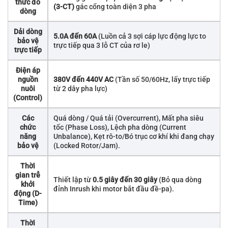
thức đo
(3-CT)
gác cổng toàn diện 3 pha
dòng
Dải dòng
5.0A đến 60A
(Luồn cả 3 sợi cáp lực động lực to
bảo vệ
trực tiếp qua 3 lỗ CT của rơ le)
trực tiếp
Điện áp
nguồn
380V đến 440V AC
(Tần số 50/60Hz, lấy trực tiếp
nuôi
từ 2 dây pha lực)
(Control)
Các
Quá dòng / Quá tải (Overcurrent), Mất pha siêu
chức
tốc (Phase Loss), Lệch pha dòng (Current
năng
Unbalance), Kẹt rô-to/Bó trục cơ khí khi đang chạy
bảo vệ
(Locked Rotor/Jam).
Thời
gian trễ
Thiết lập từ
0.5 giây đến 30 giây
(Bỏ qua dòng
khởi
đỉnh Inrush khi motor bắt đầu đề-pa).
động (D-
Time)
Thời