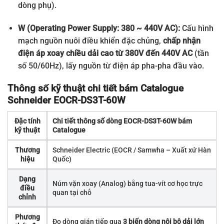
dòng phụ).
W (Operating Power Supply: 380 ~ 440V AC):
Cấu hình
mạch nguồn nuôi điều khiển đặc chủng,
chấp nhận
điện áp xoay chiều dải cao từ 380V đến 440V AC
(tần
số 50/60Hz), lấy nguồn từ điện áp pha-pha đầu vào.
Thông số kỹ thuật chi tiết bám Catalogue
Schneider EOCR-DS3T-60W
Đặc tính
Chi tiết thông số dòng EOCR-DS3T-60W bám
kỹ thuật
Catalogue
Thương
Schneider Electric (EOCR / Samwha – Xuất xứ Hàn
hiệu
Quốc)
Dạng
Núm vặn xoay (Analog) bằng tua-vít cơ học trực
điều
quan tại chỗ
chỉnh
Phương
Đo dòng gián tiếp qua
3 biến dòng nội bộ dải lớn