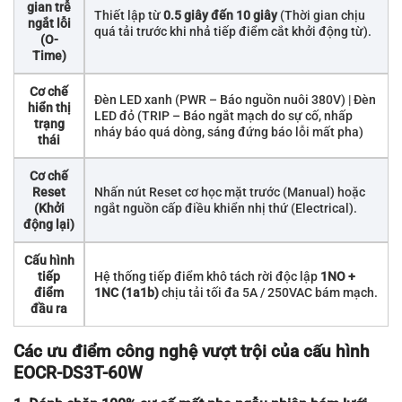
gian trễ
Thiết lập từ
0.5 giây đến 10 giây
(Thời gian chịu
ngắt lỗi
quá tải trước khi nhả tiếp điểm cắt khởi động từ).
(O-
Time)
Cơ chế
Đèn LED xanh (PWR – Báo nguồn nuôi 380V) | Đèn
hiển thị
LED đỏ (TRIP – Báo ngắt mạch do sự cố, nhấp
trạng
nháy báo quá dòng, sáng đứng báo lỗi mất pha)
thái
Cơ chế
Reset
Nhấn nút Reset cơ học mặt trước (Manual) hoặc
(Khởi
ngắt nguồn cấp điều khiển nhị thứ (Electrical).
động lại)
Cấu hình
tiếp
Hệ thống tiếp điểm khô tách rời độc lập
1NO +
điểm
1NC (1a1b)
chịu tải tối đa 5A / 250VAC bám mạch.
đầu ra
Các ưu điểm công nghệ vượt trội của cấu hình
EOCR-DS3T-60W