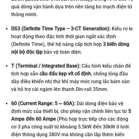
quá dòng vận hành dựa trên nền tảng bo mạch điện tử
thông minh.
DS3 (Definite Time Type – 3-CT Generation):
Kiểu rơ le
hoạt động theo đặc tính thời gian ngắt xác định
(Definite Time), thế hệ nâng cấp tích hợp
3 biến dòng
nội bộ độc lập
bảo vệ toàn diện.
T (Terminal / Integrated Base):
Cấu hình kiểu chân đế
tích hợp sẵn
cầu đấu kẹp vít cố định
, chống lỏng đầu
dây điều khiển nhị thứ khi máy móc rung lắc bám sàn
và hỗ trợ cài ngàm lên thanh Din-rail 35mm.
60 (Current Range: 5 ~ 60A):
Dải dòng điện bảo vệ
định mức của thiết bị, cho phép vặn chỉnh liên tục từ
5
Ampe đến 60 Ampe
(Phù hợp trực tiếp cho các động
cơ 3 pha công suất từ khoảng 5.5kW đến 30kW ở lưới
điện thông dụng 380V mà không cần lắp thêm biến