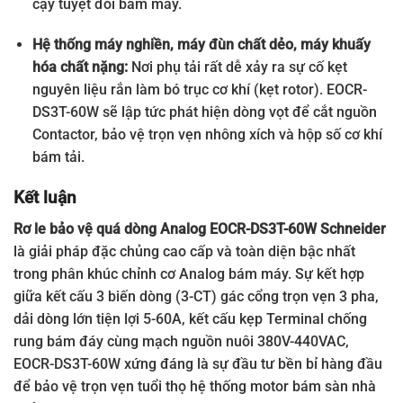
cậy tuyệt đối bám máy.
Hệ thống máy nghiền, máy đùn chất dẻo, máy khuấy
hóa chất nặng:
Nơi phụ tải rất dễ xảy ra sự cố kẹt
nguyên liệu rắn làm bó trục cơ khí (kẹt rotor). EOCR-
DS3T-60W sẽ lập tức phát hiện dòng vọt để cắt nguồn
Contactor, bảo vệ trọn vẹn nhông xích và hộp số cơ khí
bám tải.
Kết luận
Rơ le bảo vệ quá dòng Analog EOCR-DS3T-60W Schneider
là giải pháp đặc chủng cao cấp và toàn diện bậc nhất
trong phân khúc chỉnh cơ Analog bám máy. Sự kết hợp
giữa kết cấu 3 biến dòng (3-CT) gác cổng trọn vẹn 3 pha,
dải dòng lớn tiện lợi 5-60A, kết cấu kẹp Terminal chống
rung bám đáy cùng mạch nguồn nuôi 380V-440VAC,
EOCR-DS3T-60W xứng đáng là sự đầu tư bền bỉ hàng đầu
để bảo vệ trọn vẹn tuổi thọ hệ thống motor bám sàn nhà