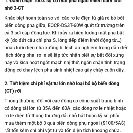
1. Đánh chặn 100% sự cố mất pha ngẫu nhiên bám lưới
nhờ 3-CT
Khác biệt hoàn toàn so với các rơ le điện tử giá rẻ bỏ bớt
biến dòng pha giữa, EOCR-DS3T-60W quét từ trường trên
cả 3 sợi cáp động lực. Khi xảy ra hiện tượng mất pha bất
kỳ (do đứt cầu chì pha S, lỏng tiếp điểm khởi động từ…)
hoặc lưới điện nhà xưởng bị lệch áp nghiêm trọng dẫn đến
lệch dòng pha, rơ le sẽ lập tức nhận biết sự bất đối xứng
này và kích hoạt ngắt mạch nhị thứ, ngăn chặn tình trạng
động cơ chạy lệch pha sinh nhiệt cao gây cháy cuộn dây.
2. Tiết kiệm chi phí vật tư lớn nhờ loại bỏ bộ biến dòng
(CT) rời
Thông thường, đối với các động cơ công suất trung bình
có dòng tải lớn từ 35A đến 60A, các dòng rơ le nhiệt hoặc
rơ le điện tử thông thường dải nhỏ bắt buộc kỹ sư phải
mua thêm một bộ 3 quả biến dòng phụ ngoài (
$100/5A$
)
rất tốn kém chi phí vật tư và tốn diện tích khoang chứa.