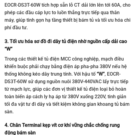
EOCR-DS3T-60W tích hợp sẵn lỗ CT dải lớn lên tới 60A, cho
phép các đầu cáp lực to luồn thẳng trực tiếp qua thân
máy, giúp tinh gọn hạ tầng thiết bị bám tủ và tối ưu hóa chi
phí đầu tư.
3. Tối ưu hóa sơ đồ đi dây tủ điện nhờ nguồn cấp dải cao
“W”
Trong các thiết kế tủ điện MCC công nghiệp, mạch điều
khiển buộc phải chạy bằng điện áp pha-pha 380V nếu hệ
thống không kéo dây trung tính. Với hậu tố
“W”
, EOCR-
DS3T-60W sử dụng nguồn nuôi 380V-440VAC lấy trực tiếp
từ mạch lực, giúp các đơn vị thiết kế tủ điện loại bỏ hoàn
toàn biến áp cách ly hạ áp từ 380V xuống 220V, tinh giản
tối đa vật tư đi dây và tiết kiệm không gian khoang tủ bám
sàn.
4. Chân Terminal kẹp vít cơ khí vững chắc chống rung
động bám sàn