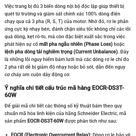
Việc trang bị đủ 3 biến dòng nội bộ độc lập giúp thiết bị
quét từ trường và giám sát chính xác 100% dòng điện
chạy qua cả 3 pha (R, S, T) của motor. Nhờ đó, rơ le phản
ứng cực kỳ nhạy bén, đánh chặn siêu tốc không chỉ các lỗi
quá dòng, kẹt rô-to, mà còn đặc biệt xuất sắc trong việc
phát hiện sự cố
mất pha ngẫu nhiên (Phase Loss)
hoặc
lệch pha dòng tải nghiêm trọng (Current Unbalance)
. Đây
là những lỗi nguy hiểm bám lưới mà các dòng rơ le chỉ đo
2 pha rất dễ bị giảm độ nhạy hoặc bỏ sót, dẫn đến nguy
cơ cháy om cuộn dây động cơ.
Ý nghĩa chi tiết cấu trúc mã hàng EOCR-DS3T-
60W
Để giải mã chi tiết các thông số kỹ thuật bám theo quy
chuẩn mã hóa linh kiện của hãng Schneider Electric, mã
sản phẩm
EOCR-DS3T-60W
được phân tích như sau:
EOCR (Electronic Overcurrent Relay):
Dòng rơ le bảo vệ