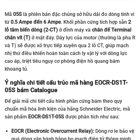
Mã
05S
là phiên bản đặc chủng sở hữu dải đo dòng tinh vi
từ
0.5 Ampe đến 6 Ampe
.
Khối phần cứng tích hợp sẵn
2
lỗ tâm biến dòng (2-CT)
ở đỉnh máy
và
chân đế Terminal
chân vít (T)
ở mặt đáy. Dây lực của motor (thường là pha R
và T) sẽ được xỏ trực tiếp xuyên qua 2 lỗ CT, giúp mạch
nhị thứ điều khiển hoàn toàn cách ly vật lý với dòng lực
cao áp, triệt tiêu nguy cơ phóng điện hồ quang bám
khoang tủ.
Ý nghĩa chi tiết cấu trúc mã hàng EOCR-DS1T-
05S bám Catalogue
Để giải mã chi tiết cấu hình phần cứng bám theo quy
chuẩn mã hóa linh kiện của hãng Schneider Electric, mã
sản phẩm
EOCR-DS1T-05S
được phân tích như sau:
EOCR (Electronic Overcurrent Relay):
Dòng rơ le bảo vệ
quá dòng vận hành bằng bo mạch điện tử thông minh
.