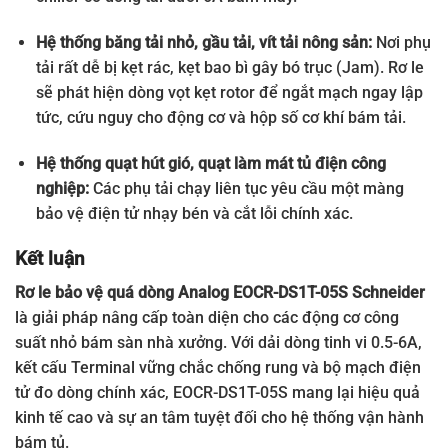
Hệ thống băng tải nhỏ, gầu tải, vít tải nông sản:
Nơi phụ
tải rất dễ bị kẹt rác, kẹt bao bì gây bó trục (Jam). Rơ le
sẽ phát hiện dòng vọt kẹt rotor để ngắt mạch ngay lập
tức, cứu nguy cho động cơ và hộp số cơ khí bám tải.
Hệ thống quạt hút gió, quạt làm mát tủ điện công
nghiệp:
Các phụ tải chạy liên tục yêu cầu một màng
bảo vệ điện tử nhạy bén và cắt lỗi chính xác.
Kết luận
Rơ le bảo vệ quá dòng Analog EOCR-DS1T-05S Schneider
là giải pháp nâng cấp toàn diện cho các động cơ công
suất nhỏ bám sàn nhà xưởng
.
Với dải dòng tinh vi 0.5-6A
,
kết cấu Terminal vững chắc chống rung và bộ mạch điện
tử đo dòng chính xác, EOCR-DS1T-05S mang lại hiệu quả
kinh tế cao và sự an tâm tuyệt đối cho hệ thống vận hành
bám tủ.