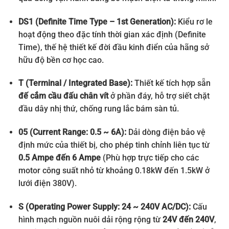
DS1 (Definite Time Type – 1st Generation):
Kiểu rơ le
hoạt động theo đặc tính thời gian xác định (Definite
Time), thế hệ thiết kế đời đầu kinh điển của hãng sở
hữu độ bền cơ học cao
.
T (Terminal / Integrated Base):
Thiết kế tích hợp sẵn
đế cắm cầu đấu chân vít
ở phần đáy, hỗ trợ siết chặt
đầu dây nhị thứ, chống rung lắc bám sàn tủ.
05 (Current Range: 0.5 ~ 6A):
Dải dòng điện bảo vệ
định mức của thiết bị, cho phép tinh chỉnh liên tục từ
0.5 Ampe đến 6 Ampe
(Phù hợp trực tiếp cho các
motor công suất nhỏ từ khoảng 0.18kW đến 1.5kW ở
lưới điện 380V).
S (Operating Power Supply: 24 ~ 240V AC/DC):
Cấu
hình mạch nguồn nuôi dải rộng rộng từ
24V đến 240V
,