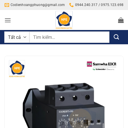
Bỏ
Codienhoangphuong@gmail.com
0944.240.317 / 0975.123.698
qua
nội
dung
Tìm
kiếm: