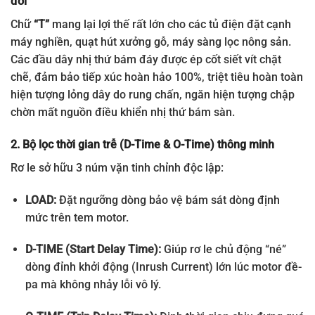
đối
Chữ
“T”
mang lại lợi thế rất lớn cho các tủ điện đặt cạnh
máy nghiền, quạt hút xưởng gỗ, máy sàng lọc nông sản.
Các đầu dây nhị thứ bám đáy được ép cốt siết vít chặt
chẽ, đảm bảo tiếp xúc hoàn hảo 100%, triệt tiêu hoàn toàn
hiện tượng lỏng dây do rung chấn, ngăn hiện tượng chập
chờn mất nguồn điều khiển nhị thứ bám sàn.
2. Bộ lọc thời gian trễ (D-Time & O-Time) thông minh
Rơ le sở hữu 3 núm vặn tinh chỉnh độc lập:
LOAD:
Đặt ngưỡng dòng bảo vệ bám sát dòng định
mức trên tem motor.
D-TIME (Start Delay Time):
Giúp rơ le chủ động “né”
dòng đỉnh khởi động (Inrush Current) lớn lúc motor đề-
pa mà không nhảy lỗi vô lý.