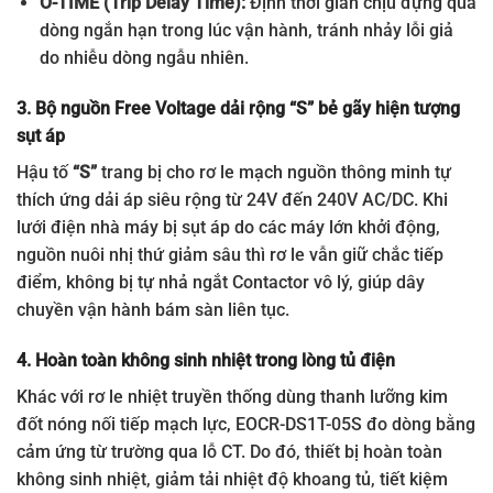
O-TIME (Trip Delay Time):
Định thời gian chịu đựng quá
dòng ngắn hạn trong lúc vận hành, tránh nhảy lỗi giả
do nhiễu dòng ngẫu nhiên.
3. Bộ nguồn Free Voltage dải rộng “S” bẻ gãy hiện tượng
sụt áp
Hậu tố
“S”
trang bị cho rơ le mạch nguồn thông minh tự
thích ứng dải áp siêu rộng từ 24V đến 240V AC/DC
. Khi
lưới điện nhà máy bị sụt áp do các máy lớn khởi động,
nguồn nuôi nhị thứ giảm sâu thì rơ le vẫn giữ chắc tiếp
điểm, không bị tự nhả ngắt Contactor vô lý, giúp dây
chuyền vận hành bám sàn liên tục.
4. Hoàn toàn không sinh nhiệt trong lòng tủ điện
Khác với rơ le nhiệt truyền thống dùng thanh lưỡng kim
đốt nóng nối tiếp mạch lực, EOCR-DS1T-05S đo dòng bằng
cảm ứng từ trường qua lỗ CT
.
Do đó, thiết bị hoàn toàn
không sinh nhiệt, giảm tải nhiệt độ khoang tủ, tiết kiệm