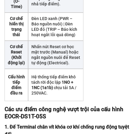
(O-
nhả tiếp điểm).
Time)
Cơ chế
Đèn LED xanh (PWR –
hiển thị
Báo nguồn nuôi) | Đèn
trạng
LED đỏ (TRIP – Báo kích
thái
hoạt ngắt lỗi quá dòng)
Cơ chế
Nhấn nút Reset cơ học
Reset
mặt trước (Manual) hoặc
(Khởi
ngắt nguồn nuôi để Reset
động lại)
tự động (Electrical).
Cấu hình
Hệ thống tiếp điểm khô
tiếp
tách rời độc lập
1NO +
điểm
1NC (1a1b)
chịu tải 5A /
đầu ra
250VAC
.
Các ưu điểm công nghệ vượt trội của cấu hình
EOCR-DS1T-05S
1. Đế Terminal chân vít khóa cơ khí chống rung động tuyệt