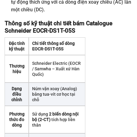
tự động thích ứng với cả dòng điện xoay chiều (AC) lẫn
một chiều (DC)
.
Thông số kỹ thuật chi tiết bám Catalogue
Schneider EOCR-DS1T-05S
Đặc tính
Chi tiết thông số dòng
kỹ thuật
EOCR-DS1T-05S
Schneider Electric (EOCR
Thương
/ Samwha – Xuất xứ Hàn
hiệu
Quốc)
Dạng
Núm vặn xoay (Analog)
điều
bằng tua-vít cơ học tại
chỉnh
chỗ
Phương
Sử dụng
2 biến dòng nội
thức đo
bộ (2-CT)
tích hợp liền
dòng
thân