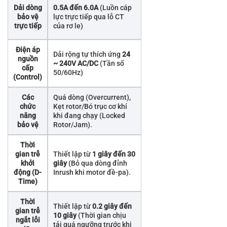
Dải dòng
0.5A đến 6.0A
(Luồn cáp
bảo vệ
lực trực tiếp qua lỗ CT
trực tiếp
của rơ le)
Điện áp
Dải rộng tự thích ứng
24
nguồn
~ 240V AC/DC
(Tần số
cấp
50/60Hz)
(Control)
Các
Quá dòng (Overcurrent),
chức
Kẹt rotor/Bó trục cơ khí
năng
khi đang chạy (Locked
bảo vệ
Rotor/Jam).
Thời
gian trễ
Thiết lập từ
1 giây đến 30
khởi
giây
(Bỏ qua dòng đỉnh
động (D-
Inrush khi motor đề-pa).
Time)
Thời
Thiết lập từ
0.2 giây đến
gian trễ
10 giây
(Thời gian chịu
ngắt lỗi
tải quá ngưỡng trước khi