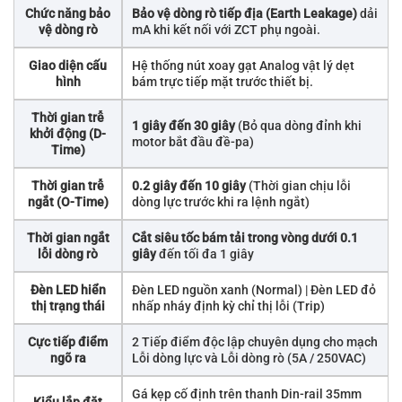
Chức năng bảo
Bảo vệ dòng rò tiếp địa (Earth Leakage)
dải
vệ dòng rò
mA khi kết nối với ZCT phụ ngoài.
Giao diện cấu
Hệ thống nút xoay gạt Analog vật lý dẹt
hình
bám trực tiếp mặt trước thiết bị.
Thời gian trễ
1 giây đến 30 giây
(Bỏ qua dòng đỉnh khi
khởi động (D-
motor bắt đầu đề-pa)
Time)
Thời gian trễ
0.2 giây đến 10 giây
(Thời gian chịu lỗi
ngắt (O-Time)
dòng lực trước khi ra lệnh ngắt)
Thời gian ngắt
Cắt siêu tốc bám tải trong vòng dưới 0.1
lỗi dòng rò
giây
đến tối đa 1 giây
Đèn LED hiển
Đèn LED nguồn xanh (Normal) | Đèn LED đỏ
thị trạng thái
nhấp nháy định kỳ chỉ thị lỗi (Trip)
Cực tiếp điểm
2 Tiếp điểm độc lập chuyên dụng cho mạch
ngõ ra
Lỗi dòng lực và Lỗi dòng rò (5A / 250VAC)
Gá kẹp cố định trên thanh Din-rail 35mm