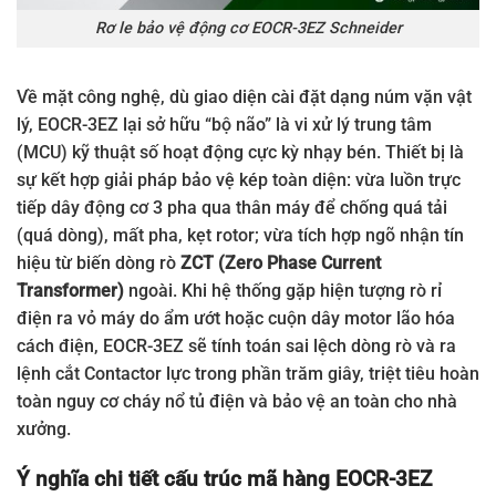
Rơ le bảo vệ động cơ EOCR-3EZ Schneider
Về mặt công nghệ, dù giao diện cài đặt dạng núm vặn vật
lý, EOCR-3EZ lại sở hữu “bộ não” là vi xử lý trung tâm
(MCU) kỹ thuật số hoạt động cực kỳ nhạy bén. Thiết bị là
sự kết hợp giải pháp bảo vệ kép toàn diện: vừa luồn trực
tiếp dây động cơ 3 pha qua thân máy để chống quá tải
(quá dòng), mất pha, kẹt rotor; vừa tích hợp ngõ nhận tín
hiệu từ biến dòng rò
ZCT (Zero Phase Current
Transformer)
ngoài. Khi hệ thống gặp hiện tượng rò rỉ
điện ra vỏ máy do ẩm ướt hoặc cuộn dây motor lão hóa
cách điện, EOCR-3EZ sẽ tính toán sai lệch dòng rò và ra
lệnh cắt Contactor lực trong phần trăm giây, triệt tiêu hoàn
toàn nguy cơ cháy nổ tủ điện và bảo vệ an toàn cho nhà
xưởng.
Ý nghĩa chi tiết cấu trúc mã hàng EOCR-3EZ