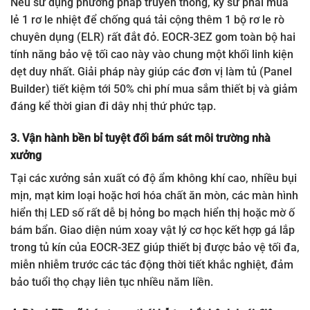
Nếu sử dụng phương pháp truyền thống, kỹ sư phải mua
lẻ 1 rơ le nhiệt để chống quá tải cộng thêm 1 bộ rơ le rò
chuyên dụng (ELR) rất đắt đỏ. EOCR-3EZ gom toàn bộ hai
tính năng bảo vệ tối cao này vào chung một khối linh kiện
dẹt duy nhất. Giải pháp này giúp các đơn vị làm tủ (Panel
Builder) tiết kiệm tới 50% chi phí mua sắm thiết bị và giảm
đáng kể thời gian đi dây nhị thứ phức tạp.
3. Vận hành bền bỉ tuyệt đối bám sát môi trường nhà
xưởng
Tại các xưởng sản xuất có độ ẩm không khí cao, nhiều bụi
mịn, mạt kim loại hoặc hơi hóa chất ăn mòn, các màn hình
hiển thị LED số rất dễ bị hỏng bo mạch hiển thị hoặc mờ ố
bám bẩn. Giao diện núm xoay vật lý cơ học kết hợp gá lắp
trong tủ kín của EOCR-3EZ giúp thiết bị được bảo vệ tối đa,
miễn nhiễm trước các tác động thời tiết khắc nghiệt, đảm
bảo tuổi thọ chạy liên tục nhiều năm liền.