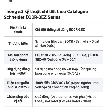
tủ.
Thông số kỹ thuật chi tiết theo Catalogue
Schneider EOCR-3EZ Series
Đặc tính kỹ
Chi tiết thông số dòng EOCR-3EZ
thuật
Schneider Electric (EOCR / Samwha – Xuất
Thương hiệu
xứ Hàn Quốc)
Mã sản phẩm
EOCR-3EZ-05
(Dải dòng 0.5A – 6A) |
EOCR-
thông dụng
3EZ-60
(Dải dòng 5A – 60A)
Ứng dụng dòng
Sử dụng mã dòng
05
kết hợp luồn qua bộ
lớn (> 60A)
biến dòng phụ ngoài (
$x/5A$
)
Điện áp nguồn
100V đến 240V AC / DC
(Mạch nguồn Free
nuôi (Control)
Voltage tự động thích ứng dải rộng)
Chức năng bảo
Quá dòng (Overcurrent), Mất pha (Phase
vệ tải
Loss), Kẹt rotor (Locked Rotor / Stall).