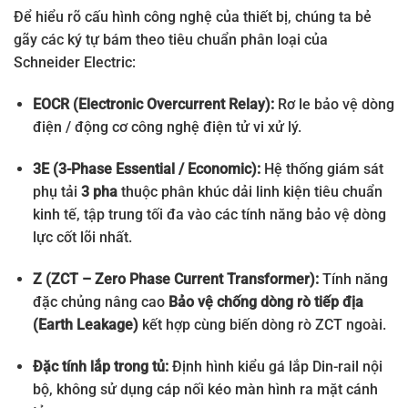
Để hiểu rõ cấu hình công nghệ của thiết bị, chúng ta bẻ
gãy các ký tự bám theo tiêu chuẩn phân loại của
Schneider Electric:
EOCR (Electronic Overcurrent Relay):
Rơ le bảo vệ dòng
điện / động cơ công nghệ điện tử vi xử lý.
3E (3-Phase Essential / Economic):
Hệ thống giám sát
phụ tải
3 pha
thuộc phân khúc dải linh kiện tiêu chuẩn
kinh tế, tập trung tối đa vào các tính năng bảo vệ dòng
lực cốt lõi nhất.
Z (ZCT – Zero Phase Current Transformer):
Tính năng
đặc chủng nâng cao
Bảo vệ chống dòng rò tiếp địa
(Earth Leakage)
kết hợp cùng biến dòng rò ZCT ngoài.
Đặc tính lắp trong tủ:
Định hình kiểu gá lắp Din-rail nội
bộ, không sử dụng cáp nối kéo màn hình ra mặt cánh