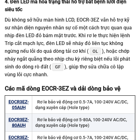
4. Đèn LED mã hóa trạng thái hỗ trợ bắt bệnh lưới điện
siêu tốc
Dù không sở hữu màn hình LCD, EOCR-3EZ vẫn hỗ trợ kỹ
sư nhận diện nguyên nhân sự cố một cách trực quan qua
nhịp đèn LED đỏ bám mặt trước. Khi rơ le thực hiện lệnh
Trip cắt mạch lực, đèn LED sẽ nháy đỏ liên tục không
ngừng nếu lỗi do quá dòng tải cơ khí (
), hoặc chớp
OL
nháy ngắt quãng theo nhịp chu kỳ riêng biệt nếu lỗi phát
sinh do dòng rò đất (
), giúp thợ sửa chữa cô lập
GF
vùng lỗi cực nhanh.
Các mã dòng EOCR-3EZ và dải dòng bảo vệ
EOCR3EZ-
Rơ le bảo vệ động cơ 0.5-7A, 100-240V AC/DC,
05AUH
dạng xuyên cáp (Hole type)
EOCR3EZ-
Rơ le bảo vệ động cơ 5-80A, 100-240V AC/DC,
80AUH
dạng xuyên cáp (Hole type)
EOCR3EZ-
Rơ le bảo vệ động cơ 0.5-7A, 100-240V AC/DC,