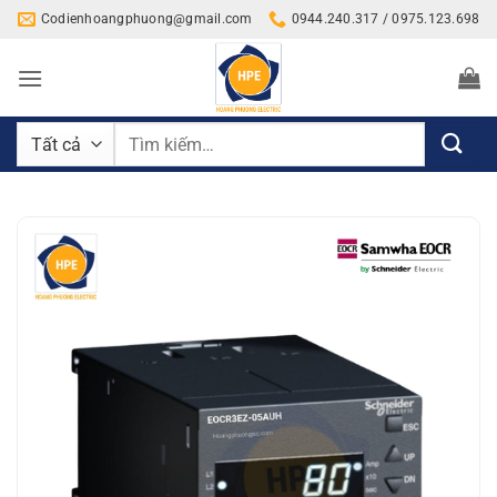
Bỏ
Codienhoangphuong@gmail.com
0944.240.317 / 0975.123.698
qua
nội
dung
Tìm
kiếm: