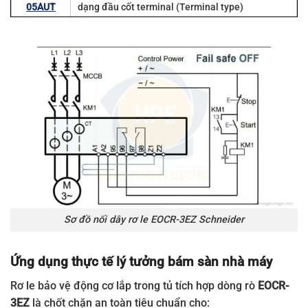
05AUT
dạng đầu cốt terminal (Terminal type)
EOCR3EZ-
Rơ le bảo vệ động cơ 5-80A, 100-240V AC/DC,
80AUT
dạng đầu cốt terminal (Terminal type)
EOCR3EZ-
Rơ le bảo vệ động cơ 0.5-7A, 100-240V AC/DC,
05CUH
dạng xuyên cáp (Hole type)
EOCR3EZ-
Rơ le bảo vệ động cơ 5-80A, 100-240V AC/DC,
80CUH
dạng xuyên cáp (Hole type)
EOCR3EZ-
Rơ le bảo vệ động cơ 0.5-7A, 100-240V AC/DC,
05CUT
dạng đầu cốt terminal (Terminal type)
EOCR3EZ-
Rơ le bảo vệ động cơ 5-80A, 100-240V AC/DC,
80CUT
dạng đầu cốt terminal (Terminal type)
Sơ đồ nối dây rơ le EOCR-3EZ Schneider
Ứng dụng thực tế lý tưởng bám sàn nhà máy
Rơ le bảo vệ động cơ lắp trong tủ tích hợp dòng rò
EOCR-
3EZ
là chốt chặn an toàn tiêu chuẩn cho: