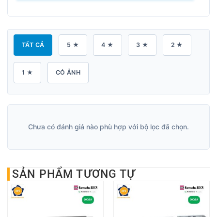
TẤT CẢ
5 ★
4 ★
3 ★
2 ★
1 ★
CÓ ẢNH
Chưa có đánh giá nào phù hợp với bộ lọc đã chọn.
SẢN PHẨM TƯƠNG TỰ