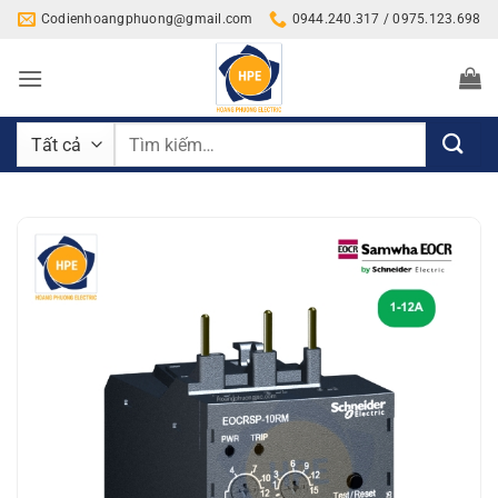
Bỏ
Codienhoangphuong@gmail.com
0944.240.317 / 0975.123.698
qua
nội
dung
Tìm
kiếm: