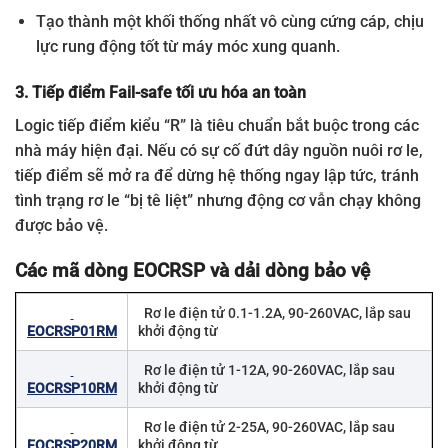
Tạo thành một khối thống nhất vô cùng cứng cáp, chịu
lực rung động tốt từ máy móc xung quanh.
3. Tiếp điểm Fail-safe tối ưu hóa an toàn
Logic tiếp điểm kiểu “R” là tiêu chuẩn bắt buộc trong các
nhà máy hiện đại. Nếu có sự cố đứt dây nguồn nuôi rơ le,
tiếp điểm sẽ mở ra để dừng hệ thống ngay lập tức, tránh
tình trạng rơ le “bị tê liệt” nhưng động cơ vẫn chạy không
được bảo vệ.
Các mã dòng EOCRSP và dải dòng bảo vệ
Rơ le điện tử 0.1-1.2A, 90-260VAC, lắp sau
EOCRSP01RM
khởi động từ
Rơ le điện tử 1-12A, 90-260VAC, lắp sau
EOCRSP10RM
khởi động từ
Rơ le điện tử 2-25A, 90-260VAC, lắp sau
EOCRSP20RM
khởi động từ