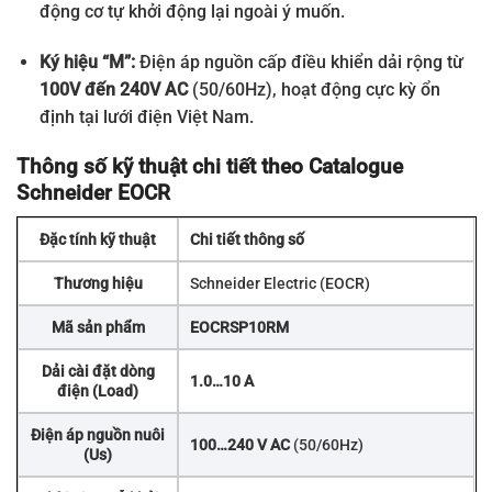
động cơ tự khởi động lại ngoài ý muốn.
Ký hiệu “M”:
Điện áp nguồn cấp điều khiển dải rộng từ
100V đến 240V AC
(50/60Hz), hoạt động cực kỳ ổn
định tại lưới điện Việt Nam.
Thông số kỹ thuật chi tiết theo Catalogue
Schneider EOCR
Đặc tính kỹ thuật
Chi tiết thông số
Thương hiệu
Schneider Electric (EOCR)
Mã sản phẩm
EOCRSP10RM
Dải cài đặt dòng
1.0…10 A
điện (Load)
Điện áp nguồn nuôi
100…240 V AC
(50/60Hz)
(Us)