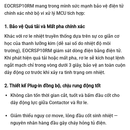
EOCRSP10RM mang trong mình sức mạnh bảo vệ điện tử
chính xác nhờ bộ vi xử lý MCU tích hợp:
1. Bảo vệ Quá tải và Mất pha chính xác
Khác với rơ le nhiệt truyền thống dựa trên sự co giãn cơ
học của thanh lưỡng kim (dễ sai số do nhiệt độ môi
trường), EOCRSP10RM giám sát dòng điện bằng điện tử.
Khi phát hiện quá tải hoặc mất pha, rơ le sẽ kích hoạt lệnh
ngắt mạch chỉ trong vòng dưới 3 giây, bảo vệ an toàn cuộn
dây động cơ trước khi xảy ra tình trạng om nhiệt.
2. Thiết kế Plug-in đồng bộ, chịu rung động tốt
Không cần tốn thời gian cắt, tuốt và bấm đầu cốt cho
dây động lực giữa Contactor và Rơ le.
Giảm thiểu nguy cơ move, lỏng đầu cốt sinh nhiệt —
nguyên nhân hàng đầu gây cháy hỏng tủ điện.