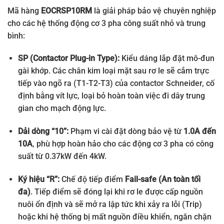
Mã hàng
EOCRSP10RM
là giải pháp bảo vệ chuyên nghiệp
cho các hệ thống động cơ 3 pha công suất nhỏ và trung
bình:
SP (Contactor Plug-in Type):
Kiểu dáng lắp đặt mô-đun
gài khớp. Các chân kim loại mặt sau rơ le sẽ cắm trực
tiếp vào ngõ ra (T1-T2-T3) của contactor Schneider, cố
định bằng vít lực, loại bỏ hoàn toàn việc đi dây trung
gian cho mạch động lực.
Dải dòng “10”:
Phạm vi cài đặt dòng bảo vệ từ
1.0A đến
10A
, phù hợp hoàn hảo cho các động cơ 3 pha có công
suất từ 0.37kW đến 4kW.
Ký hiệu “R”:
Chế độ tiếp điểm
Fail-safe (An toàn tối
đa)
. Tiếp điểm sẽ đóng lại khi rơ le được cấp nguồn
nuôi ổn định và sẽ mở ra lập tức khi xảy ra lỗi (Trip)
hoặc khi hệ thống bị mất nguồn điều khiển, ngăn chặn