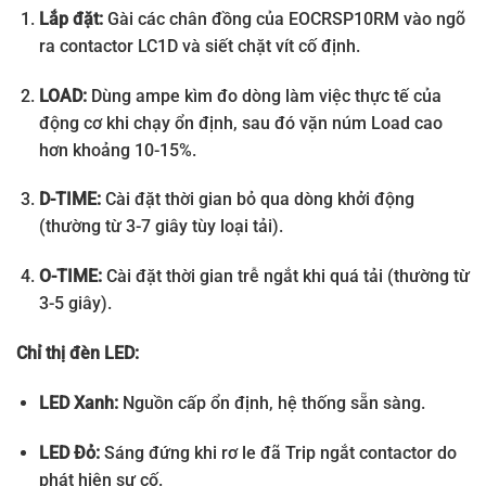
Lắp đặt:
Gài các chân đồng của EOCRSP10RM vào ngõ
ra contactor LC1D và siết chặt vít cố định.
LOAD:
Dùng ampe kìm đo dòng làm việc thực tế của
động cơ khi chạy ổn định, sau đó vặn núm Load cao
hơn khoảng 10-15%.
D-TIME:
Cài đặt thời gian bỏ qua dòng khởi động
(thường từ 3-7 giây tùy loại tải).
O-TIME:
Cài đặt thời gian trễ ngắt khi quá tải (thường từ
3-5 giây).
Chỉ thị đèn LED:
LED Xanh:
Nguồn cấp ổn định, hệ thống sẵn sàng.
LED Đỏ:
Sáng đứng khi rơ le đã Trip ngắt contactor do
phát hiện sự cố.