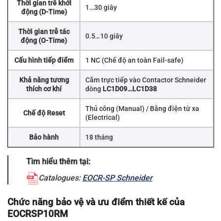
Thời gian trễ khởi
1…30 giây
động (D-Time)
Thời gian trễ tác
0.5…10 giây
động (O-Time)
Cấu hình tiếp điểm
1 NC (Chế độ an toàn Fail-safe)
Khả năng tương
Cắm trực tiếp vào Contactor Schneider
thích cơ khí
dòng
LC1D09…LC1D38
Thủ công (Manual) / Bằng điện từ xa
Chế độ Reset
(Electrical)
Bảo hành
18 tháng
Tìm hiểu thêm tại:
Catalogues:
EOCR-SP Schneider
Chức năng bảo vệ và ưu điểm thiết kế của
EOCRSP10RM