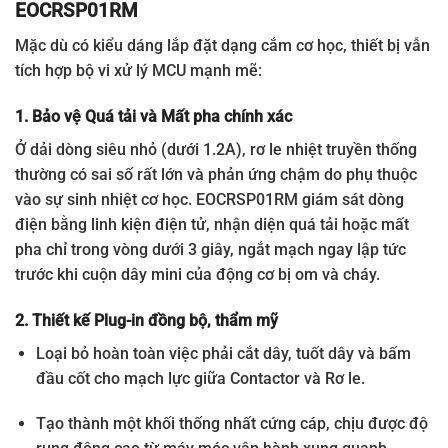
EOCRSP01RM
Mặc dù có kiểu dáng lắp đặt dạng cắm cơ học, thiết bị vẫn
tích hợp bộ vi xử lý MCU mạnh mẽ:
1. Bảo vệ Quá tải và Mất pha chính xác
Ở dải dòng siêu nhỏ (dưới 1.2A), rơ le nhiệt truyền thống
thường có sai số rất lớn và phản ứng chậm do phụ thuộc
vào sự sinh nhiệt cơ học. EOCRSP01RM giám sát dòng
điện bằng linh kiện điện tử, nhận diện quá tải hoặc mất
pha chỉ trong vòng dưới 3 giây, ngắt mạch ngay lập tức
trước khi cuộn dây mini của động cơ bị om và cháy.
2. Thiết kế Plug-in đồng bộ, thẩm mỹ
Loại bỏ hoàn toàn việc phải cắt dây, tuốt dây và bấm
đầu cốt cho mạch lực giữa Contactor và Rơ le.
Tạo thành một khối thống nhất cứng cáp, chịu được độ