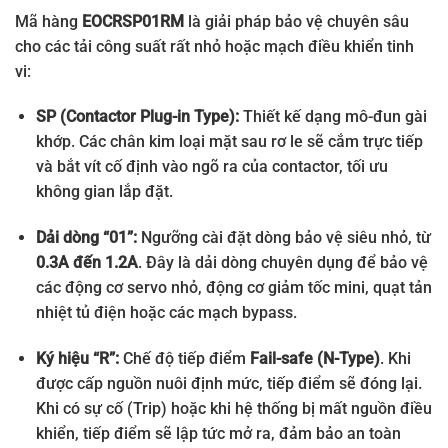
Mã hàng
EOCRSP01RM
là giải pháp bảo vệ chuyên sâu
cho các tải công suất rất nhỏ hoặc mạch điều khiển tinh
vi:
SP (Contactor Plug-in Type):
Thiết kế dạng mô-đun gài
khớp. Các chân kim loại mặt sau rơ le sẽ cắm trực tiếp
và bắt vít cố định vào ngõ ra của contactor, tối ưu
không gian lắp đặt.
Dải dòng “01”:
Ngưỡng cài đặt dòng bảo vệ siêu nhỏ, từ
0.3A đến 1.2A
. Đây là dải dòng chuyên dụng để bảo vệ
các động cơ servo nhỏ, động cơ giảm tốc mini, quạt tản
nhiệt tủ điện hoặc các mạch bypass.
Ký hiệu “R”:
Chế độ tiếp điểm
Fail-safe (N-Type)
. Khi
được cấp nguồn nuôi định mức, tiếp điểm sẽ đóng lại.
Khi có sự cố (Trip) hoặc khi hệ thống bị mất nguồn điều
khiển, tiếp điểm sẽ lập tức mở ra, đảm bảo an toàn