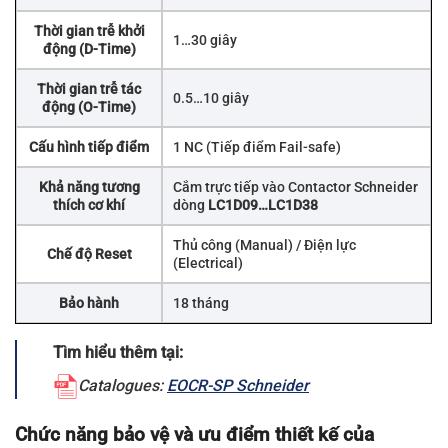
Thời gian trễ khởi
1…30 giây
động (D-Time)
Thời gian trễ tác
0.5…10 giây
động (O-Time)
Cấu hình tiếp điểm
1 NC (Tiếp điểm Fail-safe)
Khả năng tương
Cắm trực tiếp vào Contactor Schneider
thích cơ khí
dòng
LC1D09…LC1D38
Thủ công (Manual) / Điện lực
Chế độ Reset
(Electrical)
Bảo hành
18 tháng
Tìm hiểu thêm tại:
Catalogues:
EOCR-SP Schneider
Chức năng bảo vệ và ưu điểm thiết kế của