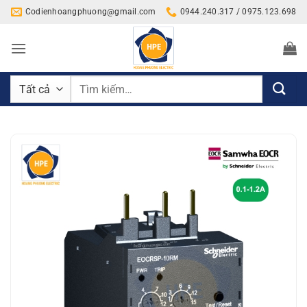
Bỏ
Codienhoangphuong@gmail.com
0944.240.317 / 0975.123.698
qua
nội
dung
Tìm
kiếm: