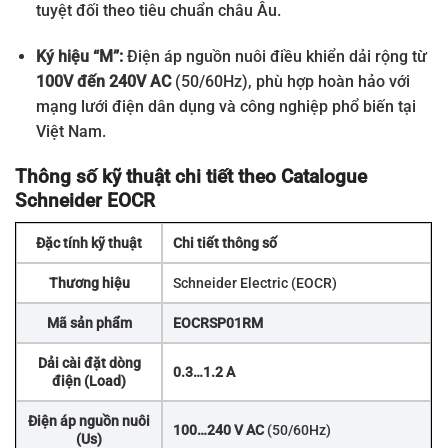
tuyệt đối theo tiêu chuẩn châu Âu.
Ký hiệu “M”:
Điện áp nguồn nuôi điều khiển dải rộng từ
100V đến 240V AC
(50/60Hz), phù hợp hoàn hảo với
mạng lưới điện dân dụng và công nghiệp phổ biến tại
Việt Nam.
Thông số kỹ thuật chi tiết theo Catalogue
Schneider EOCR
Đặc tính kỹ thuật
Chi tiết thông số
Thương hiệu
Schneider Electric (EOCR)
Mã sản phẩm
EOCRSP01RM
Dải cài đặt dòng
0.3…1.2 A
điện (Load)
Điện áp nguồn nuôi
100…240 V AC
(50/60Hz)
(Us)