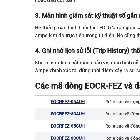
hoặc đầu cốt bám.
3. Màn hình giám sát kỹ thuật số gắn
Hệ thống màn hình hiển thị LED đưa ra ngoài c
ampe kìm đo trực tiếp trong tủ điện. Nó cũng 
4. Ghi nhớ lịch sử lỗi (Trip History) t
Khi rơ le ra lệnh cắt mạch bảo vệ, màn hình sẽ
Ampe chính xác tại đúng thời điểm xảy ra sự cố.
Các mã dòng EOCR-FEZ và dả
EOCRFEZ-05AUH
Rơ le bảo vệ động
EOCRFEZ-80AUH
Rơ le bảo vệ động
EOCRFEZ-05CUH
Rơ le bảo vệ động
EOCRFEZ-80CUH
Rơ le bảo vệ động