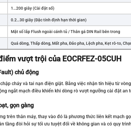
1…200 giây (Cài đặt số)
0.2…30 giây (Đặc tính định hạn thời gian)
Mặt số lắp Flush ngoài cánh tủ / Thân gá DIN Rail bên trong
Quá dòng, Thấp dòng, Mất pha, Đảo pha, Lệch pha, Kẹt rô-to, Ch
 điểm vượt trội của EOCRFEZ-05CUH
Fault) chủ động
o chập cháy và tai nạn điện giật. Bằng việc nhận tín hiệu từ v
 động ngắt mạch điều khiển khi dòng rò vượt ngưỡng cài đặt an 
hoạt, gọn gàng
cứng trên thân máy, thay vào đó là phương thức liên kết mạch g
n tầng đòi hỏi sự tối ưu tuyệt đối về không gian và có quy tr