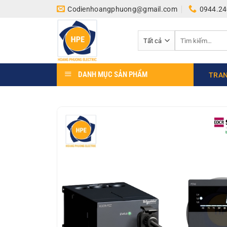
Bỏ
Codienhoangphuong@gmail.com
0944.24
qua
nội
Tìm
dung
kiếm:
DANH MỤC SẢN PHẨM
TRAN