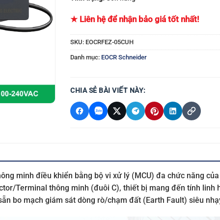
★ Liên hệ để nhận bảo giá tốt nhất!
SKU:
EOCRFEZ-05CUH
Danh mục:
EOCR Schneider
CHIA SẺ BÀI VIẾT NÀY:
hông minh điều khiển bằng bộ vi xử lý (MCU) đa chức năng củ
tor/Terminal thông minh (đuôi C), thiết bị mang đến tính linh 
p sẵn bo mạch giám sát dòng rò/chạm đất (Earth Fault) siêu nh