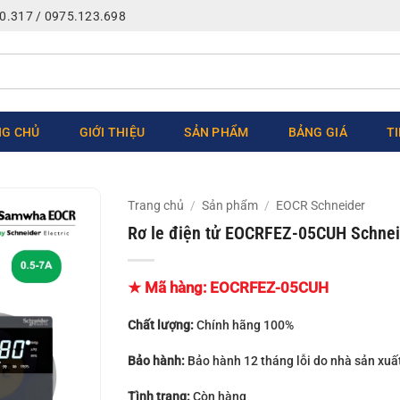
0.317 / 0975.123.698
G CHỦ
GIỚI THIỆU
SẢN PHẨM
BẢNG GIÁ
T
Trang chủ
/
Sản phẩm
/
EOCR Schneider
Rơ le điện tử EOCRFEZ-05CUH Schnei
★ Mã hàng:
EOCRFEZ-05CUH
Chất lượng:
Chính hãng 100%
Bảo hành:
Bảo hành 12 tháng lỗi do nhà sản xuấ
Tình trạng:
Còn hàng