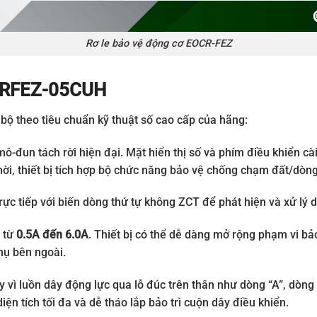
Rơ le bảo vệ động cơ EOCR-FEZ
OCRFEZ-05CUH
bộ theo tiêu chuẩn kỹ thuật số cao cấp của hãng:
ô-đun tách rời hiện đại. Mặt hiển thị số và phím điều khiển cà
hời, thiết bị tích hợp bộ chức năng bảo vệ chống chạm đất/dòng
rực tiếp với biến dòng thứ tự không ZCT để phát hiện và xử lý 
c từ
0.5A đến 6.0A
. Thiết bị có thể dễ dàng mở rộng phạm vi b
hụ bên ngoài.
 vì luồn dây động lực qua lỗ đúc trên thân như dòng “A”, dòng
diện tích tối đa và dễ tháo lắp bảo trì cuộn dây điều khiển.