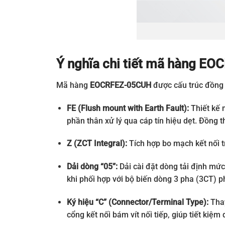
Ý nghĩa chi tiết mã hàng E
Mã hàng
EOCRFEZ-05CUH
được cấu trúc đồng 
FE (Flush mount with Earth Fault):
Thiết kế m
phần thân xử lý qua cáp tín hiệu dẹt. Đồng t
Z (ZCT Integral):
Tích hợp bo mạch kết nối t
Dải dòng “05”:
Dải cài đặt dòng tải định mứ
khi phối hợp với bộ biến dòng 3 pha (3CT) p
Ký hiệu “C” (Connector/Terminal Type):
Thay
cổng kết nối bám vít nối tiếp, giúp tiết kiệm 