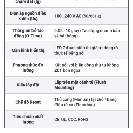
chạm đất (Ig)
Điện áp nguồn điều
100…240 V AC
(50/60Hz)
khiển (Us)
Thời gian trễ tác
0.05…10 giây (Tác động nhanh bảo
động (O-Time)
vệ hệ thống)
LED 7 đoạn hiển thị giá trị dòng rò
Màn hình hiển thị
thực tế bằng số
Phương thức đo
Kết nối với biến dòng thứ tự không
lường
ZCT
bên ngoài
Lắp trên mặt cánh tủ (Flush
Kiểu lắp đặt
Mounting)
Thủ công (Manual) tại chỗ / Bằng
Chế độ Reset
điện từ xa (Electrical)
Tiêu chuẩn chất
CE, UL, CCC, RoHS
lượng