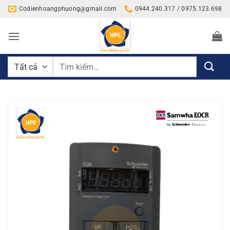
Bỏ
Codienhoangphuong@gmail.com
0944.240.317 / 0975.123.698
qua
nội
dung
Tìm
kiếm: