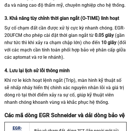
đa và nâng cao độ thẩm mỹ, chuyên nghiệp cho hệ thống.
3. Khả năng tùy chỉnh thời gian ngắt (O-TIME) linh hoạt
Sự cố chạm đất cần được xử lý cực kỳ nhanh chóng. EGR-
20UFCM cho phép cài đặt thời gian ngắt từ
0.05 giây
(gần
như tức thì khi xảy ra chạm chập lớn) cho đến
10 giây
(đối
với các mạch cần tính toán phối hợp bảo vệ phân cấp giữa
các aptomat và rơ le nhánh).
4. Lưu lại lịch sử lỗi thông minh
Khi rơ le kích hoạt lệnh ngắt (Trip), màn hình kỹ thuật số
sẽ nhấp nháy hiển thị chính xác nguyên nhân lỗi và giá trị
dòng rò tại thời điểm xảy ra sự cố, giúp kỹ thuật viên
nhanh chóng khoanh vùng và khắc phục hệ thống.
Các mã dòng EGR Schneider và dải dòng bảo vệ
EGR-
Bảo vệ chạm đất, dùng ZCT (lắp ngoài mặt tủ)