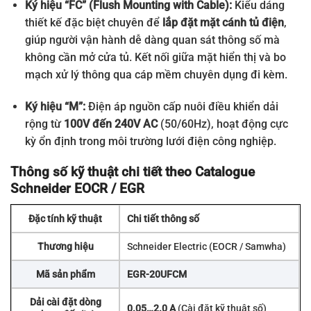
Ký hiệu “FC” (Flush Mounting with Cable):
Kiểu dáng
thiết kế đặc biệt chuyên để
lắp đặt mặt cánh tủ điện
,
giúp người vận hành dễ dàng quan sát thông số mà
không cần mở cửa tủ. Kết nối giữa mặt hiển thị và bo
mạch xử lý thông qua cáp mềm chuyên dụng đi kèm.
Ký hiệu “M”:
Điện áp nguồn cấp nuôi điều khiển dải
rộng từ
100V đến 240V AC
(50/60Hz), hoạt động cực
kỳ ổn định trong môi trường lưới điện công nghiệp.
Thông số kỹ thuật chi tiết theo Catalogue
Schneider EOCR / EGR
Đặc tính kỹ thuật
Chi tiết thông số
Thương hiệu
Schneider Electric (EOCR / Samwha)
Mã sản phẩm
EGR-20UFCM
Dải cài đặt dòng
0.05…2.0 A
(Cài đặt kỹ thuật số)