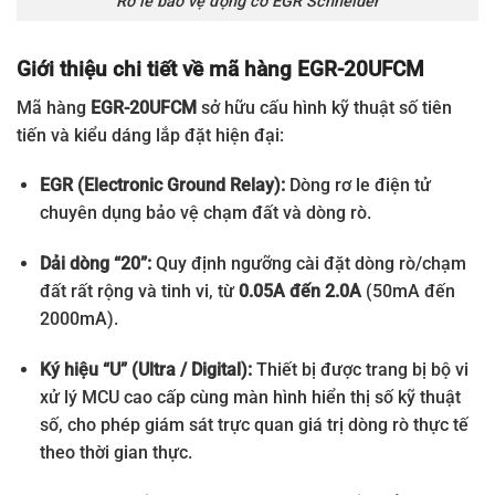
Rơ le bảo vệ động cơ EGR Schneider
Giới thiệu chi tiết về mã hàng EGR-20UFCM
Mã hàng
EGR-20UFCM
sở hữu cấu hình kỹ thuật số tiên
tiến và kiểu dáng lắp đặt hiện đại:
EGR (Electronic Ground Relay):
Dòng rơ le điện tử
chuyên dụng bảo vệ chạm đất và dòng rò.
Dải dòng “20”:
Quy định ngưỡng cài đặt dòng rò/chạm
đất rất rộng và tinh vi, từ
0.05A đến 2.0A
(50mA đến
2000mA).
Ký hiệu “U” (Ultra / Digital):
Thiết bị được trang bị bộ vi
xử lý MCU cao cấp cùng màn hình hiển thị số kỹ thuật
số, cho phép giám sát trực quan giá trị dòng rò thực tế
theo thời gian thực.