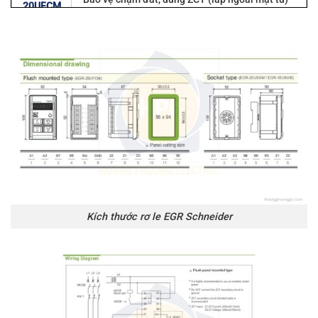
20UFCM
EGR-
Bảo vệ chạm đất, dùng ZCT (lắp ngoài mặt tủ
20USAM
dùng đế cắm)
Kích thước rơ le EGR Schneider