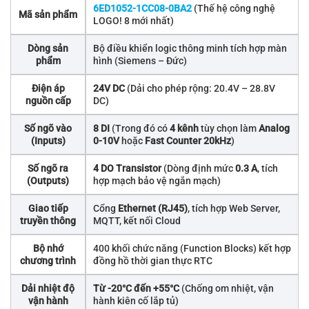
6ED1052-1CC08-0BA2
(Thế hệ công nghệ
Mã sản phẩm
LOGO! 8 mới nhất)
Dòng sản
Bộ điều khiển logic thông minh tích hợp màn
phẩm
hình (Siemens – Đức)
Điện áp
24V DC
(Dải cho phép rộng: 20.4V – 28.8V
nguồn cấp
DC)
Số ngõ vào
8 DI
(Trong đó có
4 kênh
tùy chọn làm
Analog
(Inputs)
0-10V
hoặc
Fast Counter 20kHz
)
Số ngõ ra
4 DO Transistor
(Dòng định mức
0.3 A
, tích
(Outputs)
hợp mạch bảo vệ ngắn mạch)
Giao tiếp
Cổng
Ethernet (RJ45)
, tích hợp Web Server,
truyền thông
MQTT, kết nối Cloud
Bộ nhớ
400 khối chức năng (Function Blocks) kết hợp
chương trình
đồng hồ thời gian thực RTC
Dải nhiệt độ
Từ -20°C đến +55°C
(Chống om nhiệt, vận
vận hành
hành kiên cố lắp tủ)