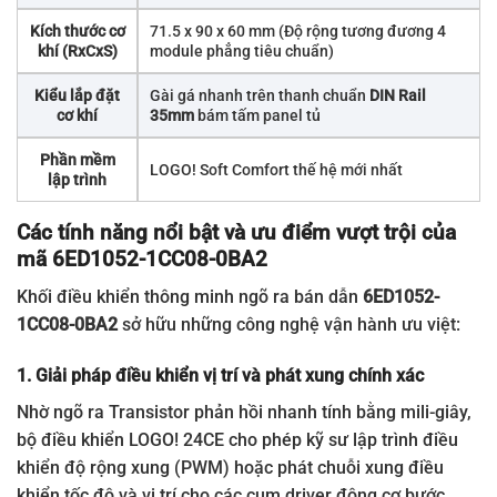
Kích thước cơ
71.5 x 90 x 60 mm (Độ rộng tương đương 4
khí (RxCxS)
module phẳng tiêu chuẩn)
Kiểu lắp đặt
Gài gá nhanh trên thanh chuẩn
DIN Rail
cơ khí
35mm
bám tấm panel tủ
Phần mềm
LOGO! Soft Comfort thế hệ mới nhất
lập trình
Các tính năng nổi bật và ưu điểm vượt trội của
mã 6ED1052-1CC08-0BA2
Khối điều khiển thông minh ngõ ra bán dẫn
6ED1052-
1CC08-0BA2
sở hữu những công nghệ vận hành ưu việt:
1. Giải pháp điều khiển vị trí và phát xung chính xác
Nhờ ngõ ra Transistor phản hồi nhanh tính bằng mili-giây,
bộ điều khiển LOGO! 24CE cho phép kỹ sư lập trình điều
khiển độ rộng xung (PWM) hoặc phát chuỗi xung điều
khiển tốc độ và vị trí cho các cụm driver động cơ bước