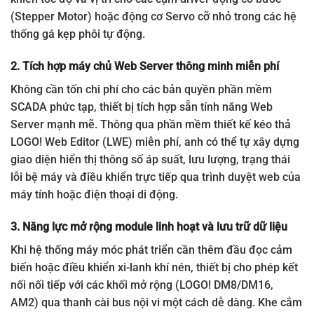
(Stepper Motor) hoặc động cơ Servo cỡ nhỏ trong các hệ
thống gá kẹp phôi tự động.
2. Tích hợp máy chủ Web Server thông minh miễn phí
Không cần tốn chi phí cho các bản quyền phần mềm
SCADA phức tạp, thiết bị tích hợp sẵn tính năng Web
Server mạnh mẽ. Thông qua phần mềm thiết kế kéo thả
LOGO! Web Editor (LWE) miễn phí, anh có thể tự xây dựng
giao diện hiển thị thông số áp suất, lưu lượng, trạng thái
lỗi bệ máy và điều khiển trực tiếp qua trình duyệt web của
máy tính hoặc điện thoại di động.
3. Năng lực mở rộng module linh hoạt và lưu trữ dữ liệu
Khi hệ thống máy móc phát triển cần thêm đầu đọc cảm
biến hoặc điều khiển xi-lanh khí nén, thiết bị cho phép kết
nối nối tiếp với các khối mở rộng (LOGO! DM8/DM16,
AM2) qua thanh cài bus nội vi một cách dễ dàng. Khe cắm