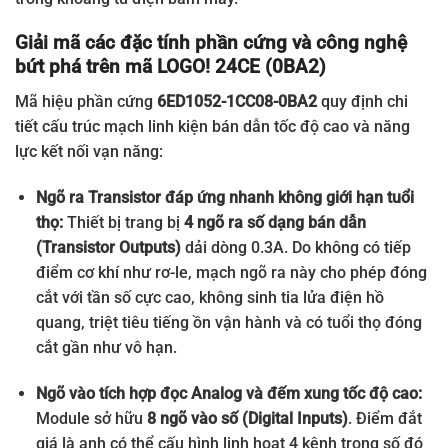
Giải mã các đặc tính phần cứng và công nghệ
bứt phá trên mã LOGO! 24CE (0BA2)
Mã hiệu phần cứng
6ED1052-1CC08-0BA2
quy định chi
tiết cấu trúc mạch linh kiện bán dẫn tốc độ cao và năng
lực kết nối vạn năng:
Ngõ ra Transistor đáp ứng nhanh không giới hạn tuổi
thọ:
Thiết bị trang bị
4 ngõ ra số dạng bán dẫn
(Transistor Outputs)
dải dòng 0.3A. Do không có tiếp
điểm cơ khí như rơ-le, mạch ngõ ra này cho phép đóng
cắt với tần số cực cao, không sinh tia lửa điện hồ
quang, triệt tiêu tiếng ồn vận hành và có tuổi thọ đóng
cắt gần như vô hạn.
Ngõ vào tích hợp đọc Analog và đếm xung tốc độ cao:
Module sở hữu
8 ngõ vào số (Digital Inputs)
. Điểm đắt
giá là anh có thể cấu hình linh hoạt 4 kênh trong số đó