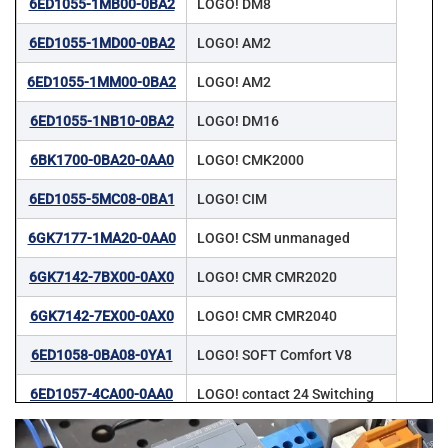
6ED1055-1MB00-0BA2
LOGO! DM8
6ED1055-1MD00-0BA2
LOGO! AM2
6ED1055-1MM00-0BA2
LOGO! AM2
6ED1055-1NB10-0BA2
LOGO! DM16
6BK1700-0BA20-0AA0
LOGO! CMK2000
6ED1055-5MC08-0BA1
LOGO! CIM
6GK7177-1MA20-0AA0
LOGO! CSM unmanaged
6GK7142-7BX00-0AX0
LOGO! CMR CMR2020
6GK7142-7EX00-0AX0
LOGO! CMR CMR2040
6ED1058-0BA08-0YA1
LOGO! SOFT Comfort V8
6ED1057-4CA00-0AA0
LOGO! contact 24 Switching
6ED1057-4EA00-0AA0
LOGO! contact 230 Switching