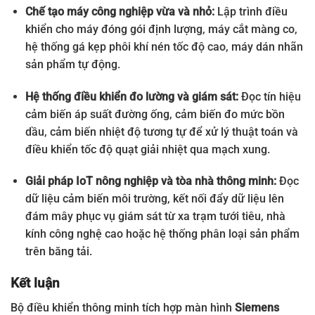
6EP3331-6SB00-0AY0
LOGO! Power 1P 24 VDC
Chế tạo máy công nghiệp vừa và nhỏ:
Lập trình điều
khiển cho máy đóng gói định lượng, máy cắt màng co,
6EP3332-6SB00-0AY0
LOGO! Power 1P 24 VDC
hệ thống gá kẹp phôi khí nén tốc độ cao, máy dán nhãn
6EP3333-6SB00-0AY0
LOGO! Power 1P 24 VDC
sản phẩm tự động.
6EP3333-6SC00-0AY0
LOGO! Power 1P 24 VDC
Hệ thống điều khiển đo lường và giám sát:
Đọc tín hiệu
cảm biến áp suất đường ống, cảm biến đo mức bồn
6ED1052-1MD08-0BA2
LOGO! 12/24RCE Siemens
dầu, cảm biến nhiệt độ tương tự để xử lý thuật toán và
6ED1052-1FB08-0BA2
LOGO! 230RCE Siemens
điều khiển tốc độ quạt giải nhiệt qua mạch xung.
6ED1052-1CC08-0BA2
LOGO! 24CE Siemens
Giải pháp IoT nông nghiệp và tòa nhà thông minh:
Đọc
6ED1052-2MD08-0BA2
LOGO!12/24RCEO
dữ liệu cảm biến môi trường, kết nối đẩy dữ liệu lên
đám mây phục vụ giám sát từ xa trạm tưới tiêu, nhà
6ED1052-2FB08-0BA2
Logo! 230RCEO Module
kính công nghệ cao hoặc hệ thống phân loại sản phẩm
trên băng tải.
Kết luận
Bộ điều khiển thông minh tích hợp màn hình
Siemens