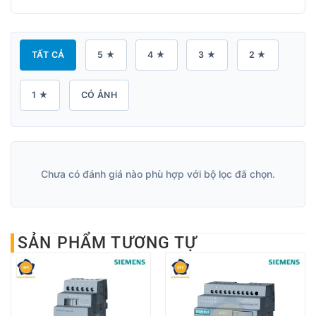
TẤT CẢ
5 ★
4 ★
3 ★
2 ★
1 ★
CÓ ẢNH
Chưa có đánh giá nào phù hợp với bộ lọc đã chọn.
SẢN PHẨM TƯƠNG TỰ