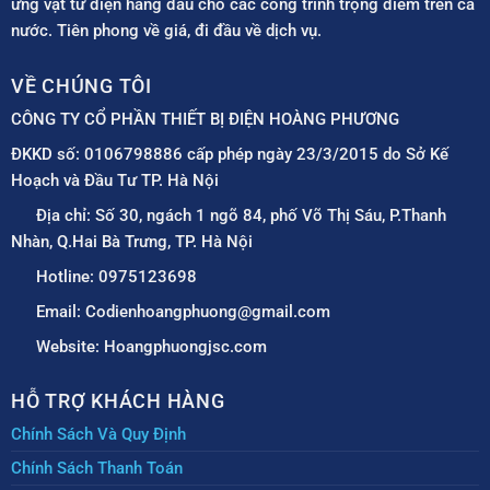
ứng vật tư điện hàng đầu cho các công trình trọng điểm trên cả
nước. Tiên phong về giá, đi đầu về dịch vụ.
VỀ CHÚNG TÔI
CÔNG TY CỔ PHẦN THIẾT BỊ ĐIỆN HOÀNG PHƯƠNG
ĐKKD số: 0106798886 cấp phép ngày 23/3/2015 do Sở Kế
Hoạch và Đầu Tư TP. Hà Nội
Địa chỉ: Số 30, ngách 1 ngõ 84, phố Võ Thị Sáu, P.Thanh
Nhàn, Q.Hai Bà Trưng, TP. Hà Nội
Hotline: 0975123698
Email: Codienhoangphuong@gmail.com
Website: Hoangphuongjsc.com
HỖ TRỢ KHÁCH HÀNG
Chính Sách Và Quy Định
Chính Sách Thanh Toán