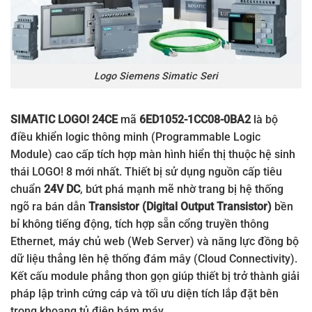
Logo Siemens Simatic Seri
SIMATIC LOGO! 24CE
mã
6ED1052-1CC08-0BA2
là bộ
điều khiển logic thông minh (Programmable Logic
Module) cao cấp tích hợp màn hình hiển thị thuộc hệ sinh
thái LOGO! 8 mới nhất. Thiết bị sử dụng nguồn cấp tiêu
chuẩn
24V DC
, bứt phá mạnh mẽ nhờ trang bị hệ thống
ngõ ra bán dẫn
Transistor (Digital Output Transistor)
bền
bỉ không tiếng động, tích hợp sẵn cổng truyền thông
Ethernet, máy chủ web (Web Server) và năng lực đồng bộ
dữ liệu thẳng lên hệ thống đám mây (Cloud Connectivity).
Kết cấu module phẳng thon gọn giúp thiết bị trở thành giải
pháp lập trình cứng cáp và tối ưu diện tích lắp đặt bên
trong khoang tủ điện bám máy.