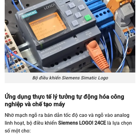
6ED1055-4MH08-0BA1
LOGO! Text Display
6AG1057-1AA00-0AA2
SIPLUS LOGO! Front panel
6AG1057-1AA00-0AA3
SIPLUS LOGO! Front panel
6EP3310-6SB00-0AY0
LOGO! Power 1P 5 VDC
6EP3311-6SB00-0AY0
LOGO! Power 1P 5 VDC
6EP3320-6SB00-0AY0
LOGO! Power 1P 12 VDC
Bộ điều khiển Siemens Simatic Logo
6EP3321-6SB00-0AY0
LOGO! Power 1P 12 VDC
6EP3322-6SB00-0AY0
LOGO! Power 1P 12 VDC
Ứng dụng thực tế lý tưởng tự động hóa công
nghiệp và chế tạo máy
6EP3321-6SB10-0AY0
LOGO! Power 1P 12 VDC
Nhờ mạch ngõ ra bán dẫn tốc độ cao và ngõ vào analog
6EP3322-6SB10-0AY0
LOGO! Power 1P 12 VDC
linh hoạt, bộ điều khiển
Siemens LOGO! 24CE
là lựa chọn
6EP3330-6SB00-0AY0
LOGO! Power 1P 24 VDC
số một cho: