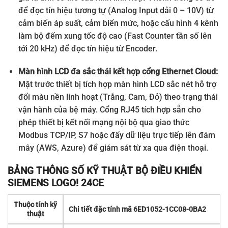
để đọc tín hiệu tương tự (Analog Input dải 0 – 10V) từ
cảm biến áp suất, cảm biến mức, hoặc cấu hình 4 kênh
làm bộ đếm xung tốc độ cao (Fast Counter tần số lên
tới 20 kHz) để đọc tín hiệu từ Encoder.
Màn hình LCD đa sắc thái kết hợp cổng Ethernet Cloud:
Mặt trước thiết bị tích hợp màn hình LCD sắc nét hỗ trợ
đổi màu nền linh hoạt (Trắng, Cam, Đỏ) theo trạng thái
vận hành của bệ máy. Cổng RJ45 tích hợp sẵn cho
phép thiết bị kết nối mạng nội bộ qua giao thức
Modbus TCP/IP, S7 hoặc đẩy dữ liệu trực tiếp lên đám
mây (AWS, Azure) để giám sát từ xa qua điện thoại.
BẢNG THÔNG SỐ KỸ THUẬT BỘ ĐIỀU KHIỂN
SIEMENS LOGO! 24CE
Thuộc tính kỹ
Chi tiết đặc tính mã 6ED1052-1CC08-0BA2
thuật