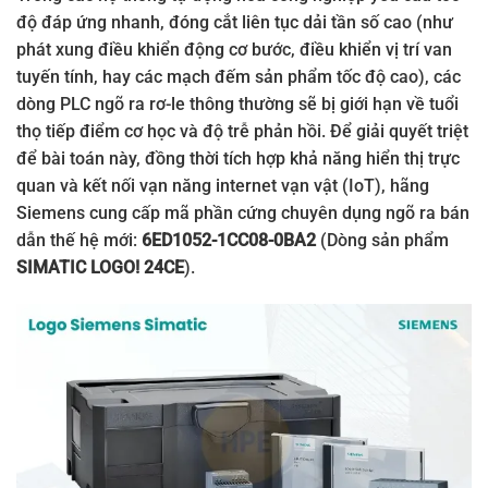
độ đáp ứng nhanh, đóng cắt liên tục dải tần số cao (như
phát xung điều khiển động cơ bước, điều khiển vị trí van
tuyến tính, hay các mạch đếm sản phẩm tốc độ cao), các
dòng PLC ngõ ra rơ-le thông thường sẽ bị giới hạn về tuổi
thọ tiếp điểm cơ học và độ trễ phản hồi. Để giải quyết triệt
để bài toán này, đồng thời tích hợp khả năng hiển thị trực
quan và kết nối vạn năng internet vạn vật (IoT), hãng
Siemens cung cấp mã phần cứng chuyên dụng ngõ ra bán
dẫn thế hệ mới:
6ED1052-1CC08-0BA2
(Dòng sản phẩm
SIMATIC LOGO! 24CE
).