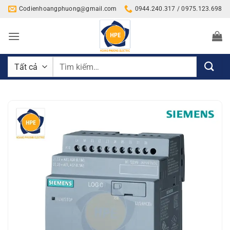
Bỏ
Codienhoangphuong@gmail.com
0944.240.317 / 0975.123.698
qua
nội
dung
Tìm
kiếm: