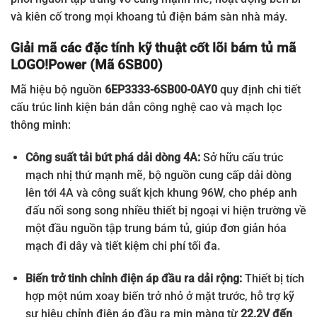
và kiên cố trong mọi khoang tủ điện bám sàn nhà máy.
Giải mã các đặc tính kỹ thuật cốt lõi bám tủ mã
LOGO!Power (Mã 6SB00)
Mã hiệu bộ nguồn
6EP3333-6SB00-0AY0
quy định chi tiết
cấu trúc linh kiện bán dẫn công nghệ cao và mạch lọc
thông minh:
Công suất tải bứt phá dải dòng 4A:
Sở hữu cấu trúc
mạch nhị thứ mạnh mẽ, bộ nguồn cung cấp dải dòng
lên tới 4A và công suất kịch khung 96W, cho phép anh
đấu nối song song nhiều thiết bị ngoại vi hiện trường về
một đầu nguồn tập trung bám tủ, giúp đơn giản hóa
mạch đi dây và tiết kiệm chi phí tối đa.
Biến trở tinh chỉnh điện áp đầu ra dải rộng:
Thiết bị tích
hợp một núm xoay biến trở nhỏ ở mặt trước, hỗ trợ kỹ
sư hiệu chỉnh điện áp đầu ra mịn màng từ
22.2V đến