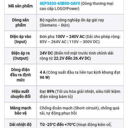
6EP3333-6SB00-0AY0
(Dòng thương mại
Mã sản phẩm
cao cấp LOGO!Power)
Dòng sản
Bộ nguồn công nghiệp ổn áp gài ray
phẩm
(Siemens – Đức)
Điện áp vào
Đơn pha
100V – 240V AC
(Dải cho phép rộng:
(Input)
85V – 264V AC | 110V – 300V DC)
Điện áp ra
24V DC
(Biến trở mặt trước tinh chỉnh dải
(Output)
rộng từ
22.2V đến 26.4V DC
)
Dòng điện
4 A
(Công suất đầu ra liên tục kịch khung đạt
đầu ra định
96 W
)
mức
Hiệu suất
Đạt
89%
(Tối ưu hóa giải nhiệt, siêu tiết kiệm
chuyển đổi
điện năng bám tủ)
Màng mạch
Chống đoản mạch (Short-circuit), chống quá
bảo vệ
tải, tự động phục hồi
Dải nhiệt độ
Từ -25°C đến +70°C
(Hoạt động kiên cố,