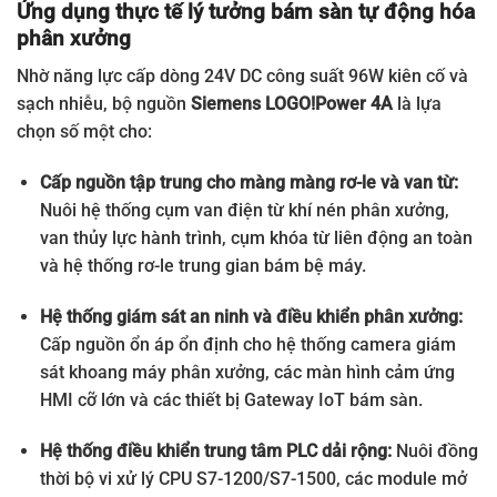
Ứng dụng thực tế lý tưởng bám sàn tự động hóa
6EP3321-6SB00-0AY0
LOGO! Power 1P 12 VDC
phân xưởng
6EP3322-6SB00-0AY0
LOGO! Power 1P 12 VDC
Nhờ năng lực cấp dòng 24V DC công suất 96W kiên cố và
sạch nhiễu, bộ nguồn
Siemens LOGO!Power 4A
là lựa
6EP3321-6SB10-0AY0
LOGO! Power 1P 12 VDC
chọn số một cho:
6EP3322-6SB10-0AY0
LOGO! Power 1P 12 VDC
Cấp nguồn tập trung cho màng màng rơ-le và van từ:
6EP3330-6SB00-0AY0
LOGO! Power 1P 24 VDC
Nuôi hệ thống cụm van điện từ khí nén phân xưởng,
van thủy lực hành trình, cụm khóa từ liên động an toàn
6EP3331-6SB00-0AY0
LOGO! Power 1P 24 VDC
và hệ thống rơ-le trung gian bám bệ máy.
6EP3332-6SB00-0AY0
LOGO! Power 1P 24 VDC
Hệ thống giám sát an ninh và điều khiển phân xưởng:
6EP3333-6SB00-0AY0
LOGO! Power 1P 24 VDC
Cấp nguồn ổn áp ổn định cho hệ thống camera giám
6EP3333-6SC00-0AY0
LOGO! Power 1P 24 VDC
sát khoang máy phân xưởng, các màn hình cảm ứng
HMI cỡ lớn và các thiết bị Gateway IoT bám sàn.
6ED1052-1MD08-0BA2
LOGO! 12/24RCE Siemens
Hệ thống điều khiển trung tâm PLC dải rộng:
Nuôi đồng
6ED1052-1FB08-0BA2
LOGO! 230RCE Siemens
thời bộ vi xử lý CPU S7-1200/S7-1500, các module mở