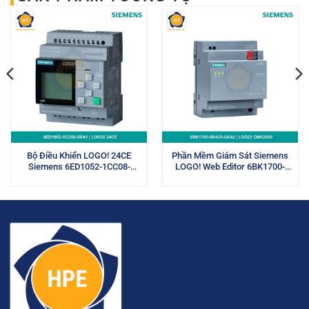
Bộ Điều Khiển LOGO! 24CE
Phần Mềm Giám Sát Siemens
Siemens 6ED1052-1CC08-
LOGO! Web Editor 6BK1700-
0BA1
0BA20-0AA0