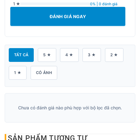
1 ★
0% | 0 đánh giá
ĐÁNH GIÁ NGAY
TẤT CẢ
5 ★
4 ★
3 ★
2 ★
1 ★
CÓ ẢNH
Chưa có đánh giá nào phù hợp với bộ lọc đã chọn.
SẢN PHẨM TƯƠNG TỰ