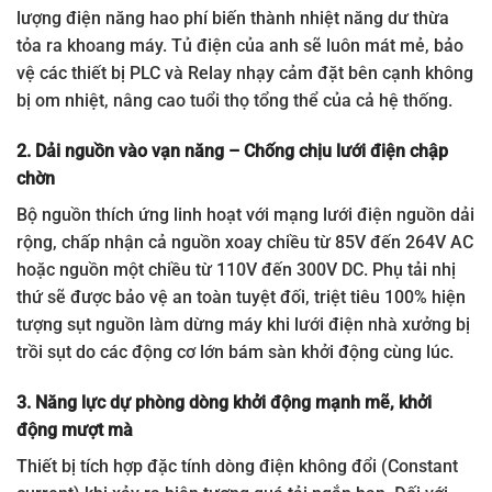
lượng điện năng hao phí biến thành nhiệt năng dư thừa
tỏa ra khoang máy. Tủ điện của anh sẽ luôn mát mẻ, bảo
vệ các thiết bị PLC và Relay nhạy cảm đặt bên cạnh không
bị om nhiệt, nâng cao tuổi thọ tổng thể của cả hệ thống.
2. Dải nguồn vào vạn năng – Chống chịu lưới điện chập
chờn
Bộ nguồn thích ứng linh hoạt với mạng lưới điện nguồn dải
rộng, chấp nhận cả nguồn xoay chiều từ 85V đến 264V AC
hoặc nguồn một chiều từ 110V đến 300V DC. Phụ tải nhị
thứ sẽ được bảo vệ an toàn tuyệt đối, triệt tiêu 100% hiện
tượng sụt nguồn làm dừng máy khi lưới điện nhà xưởng bị
trồi sụt do các động cơ lớn bám sàn khởi động cùng lúc.
3. Năng lực dự phòng dòng khởi động mạnh mẽ, khởi
động mượt mà
Thiết bị tích hợp đặc tính dòng điện không đổi (Constant