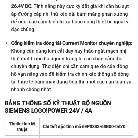
26.4V DC
. Tính năng này cực kỳ đắt giá khi cần bù sụt
áp đường cáp nhị thứ kéo dài bám máng phân xưởng
để nuôi các cảm biến từ xa hoặc dòng thiết bị ngoại vi
đặc chủng.
Cổng kiểm tra dòng tải Current Monitor chuyên nghiệp:
Không cần dùng kìm cắt dây hay tháo ngắt mạch nhị
thứ, mặt trước bộ nguồn trang bị các chân cắm đo
chuyên dụng. Thợ điện chỉ cần cắm que đo của đồng
hồ vạn năng vào để kiểm tra chính xác thông số dòng
tải thực tế bám máy đang tiêu thụ một cách an toàn và
nhanh chóng nhất.
BẢNG THÔNG SỐ KỸ THUẬT BỘ NGUỒN
SIEMENS LOGO!POWER 24V / 4A
Thuộc tính kỹ
Chi tiết đặc tính mã 6EP3333-6SB00-0AY0
thuật