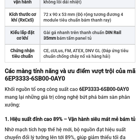
vận hành
không lỗi dải nhiệt)
Kích thước cơ
72 x 90 x 53 mm (Độ rộng tương đương 4
khí (RxCxS)
module tiêu chuẩn bám thanh ray)
Kiểu lắp đặt
Gài gá nhanh trên thanh chuẩn
DIN Rail
cơ khí
35mm
bám tấm panel tủ
Chứng nhận
CE, cULus, FM, ATEX, DNV GL (Đáp ứng tiêu
tiêu chuẩn
chuẩn chống cháy nổ và hàng hải)
Các màng tính năng và ưu điểm vượt trội của mã
6EP3333-6SB00-0AY0
Khối nguồn tổ ong công suất cao
6EP3333-6SB00-0AY0
mang lại những giá trị công nghệ bứt phá bám sàn phân
xưởng:
1. Hiệu suất đỉnh cao 89% – Vận hành siêu mát mẻ bám tủ
Nhờ mạch tích hợp thế hệ mới, bộ nguồn đạt hiệu suất
chuyển đổi lý tưởng lên tới 89%, giúp giảm thiểu tối đa