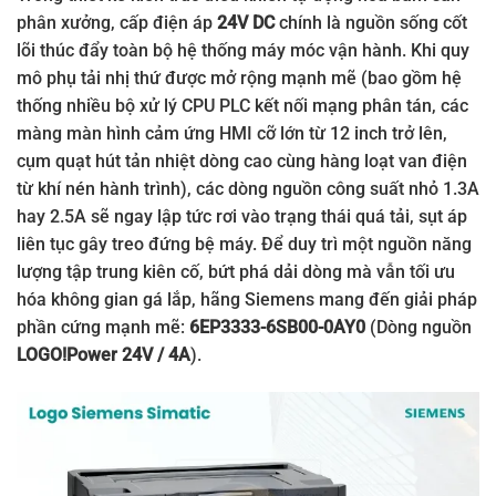
phân xưởng, cấp điện áp
24V DC
chính là nguồn sống cốt
lõi thúc đẩy toàn bộ hệ thống máy móc vận hành. Khi quy
mô phụ tải nhị thứ được mở rộng mạnh mẽ (bao gồm hệ
thống nhiều bộ xử lý CPU PLC kết nối mạng phân tán, các
màng màn hình cảm ứng HMI cỡ lớn từ 12 inch trở lên,
cụm quạt hút tản nhiệt dòng cao cùng hàng loạt van điện
từ khí nén hành trình), các dòng nguồn công suất nhỏ 1.3A
hay 2.5A sẽ ngay lập tức rơi vào trạng thái quá tải, sụt áp
liên tục gây treo đứng bệ máy. Để duy trì một nguồn năng
lượng tập trung kiên cố, bứt phá dải dòng mà vẫn tối ưu
hóa không gian gá lắp, hãng Siemens mang đến giải pháp
phần cứng mạnh mẽ:
6EP3333-6SB00-0AY0
(Dòng nguồn
LOGO!Power 24V / 4A
).