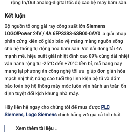
rộng In/Out analog-digital tốc độ cao bệ máy bám sàn.
Kết luận
Bộ nguồn tổ ong gài ray công suất lớn
Siemens
LOGO!Power 24V / 4A 6EP3333-6SB00-0AY0
là giải pháp
phần cứng kiên cố giúp bảo vệ màng màng nguồn sống
cho hệ thống tự động hóa bám sàn. Với dải dòng tải 4A
mạnh mẽ, hiệu suất giải nhiệt đỉnh cao 89% cùng dải nhiệt
vận hành rộng từ -25°C đến +70°C bền bỉ, mã hàng này
mang lại phương án công nghệ tối ưu, giúp đơn giản hóa
mạch nhị thứ, nâng cao tuổi thọ linh kiện bệ tủ và đảm
bảo toàn bộ hệ thống máy móc luôn vận hành an toàn ổn
định tuyệt đối kịch khung nhà máy.
Hãy liên hệ ngay cho chúng tôi để mua được
PLC
Siemens, Logo Siemens
chính hãng với giá cả tốt nhất.
Xem thêm tài liệu ↓