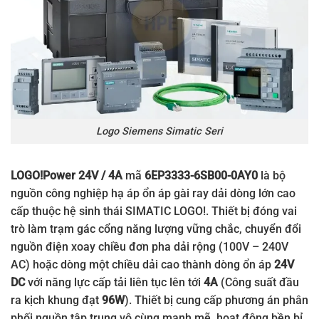
Logo Siemens Simatic Seri
LOGO!Power 24V / 4A
mã
6EP3333-6SB00-0AY0
là bộ
nguồn công nghiệp hạ áp ổn áp gài ray dải dòng lớn cao
cấp thuộc hệ sinh thái SIMATIC LOGO!. Thiết bị đóng vai
trò làm trạm gác cổng năng lượng vững chắc, chuyển đổi
nguồn điện xoay chiều đơn pha dải rộng (100V – 240V
AC) hoặc dòng một chiều dải cao thành dòng ổn áp
24V
DC
với năng lực cấp tải liên tục lên tới
4A
(Công suất đầu
ra kịch khung đạt
96W
). Thiết bị cung cấp phương án phân
phối nguồn tập trung vô cùng mạnh mẽ, hoạt động bền bỉ