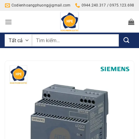
Bỏ
Codienhoangphuong@gmail.com
0944.240.317 / 0975.123.698
qua
nội
dung
Tìm
kiếm: