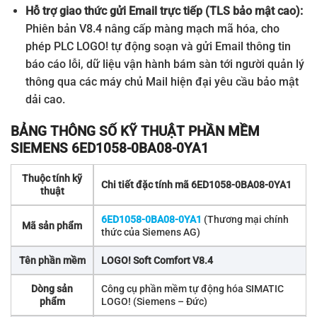
Hỗ trợ giao thức gửi Email trực tiếp (TLS bảo mật cao):
Phiên bản V8.4 nâng cấp màng mạch mã hóa, cho
phép PLC LOGO! tự động soạn và gửi Email thông tin
báo cáo lỗi, dữ liệu vận hành bám sàn tới người quản lý
thông qua các máy chủ Mail hiện đại yêu cầu bảo mật
dải cao.
BẢNG THÔNG SỐ KỸ THUẬT PHẦN MỀM
SIEMENS 6ED1058-0BA08-0YA1
Thuộc tính kỹ
Chi tiết đặc tính mã 6ED1058-0BA08-0YA1
thuật
6ED1058-0BA08-0YA1
(Thương mại chính
Mã sản phẩm
thức của Siemens AG)
Tên phần mềm
LOGO! Soft Comfort V8.4
Dòng sản
Công cụ phần mềm tự động hóa SIMATIC
phẩm
LOGO! (Siemens – Đức)