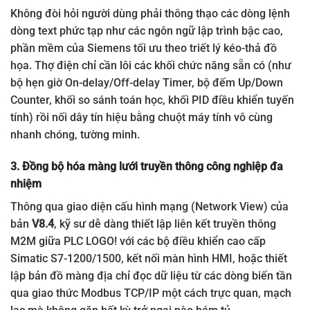
Không đòi hỏi người dùng phải thông thạo các dòng lệnh
dòng text phức tạp như các ngôn ngữ lập trình bậc cao,
phần mềm của Siemens tối ưu theo triết lý kéo-thả đồ
họa. Thợ điện chỉ cần lôi các khối chức năng sẵn có (như
bộ hẹn giờ On-delay/Off-delay Timer, bộ đếm Up/Down
Counter, khối so sánh toán học, khối PID điều khiển tuyến
tính) rồi nối dây tín hiệu bằng chuột máy tính vô cùng
nhanh chóng, tường minh.
3. Đồng bộ hóa màng lưới truyền thông công nghiệp đa
nhiệm
Thông qua giao diện cấu hình mạng (Network View) của
bản
V8.4
, kỹ sư dễ dàng thiết lập liên kết truyền thông
M2M giữa PLC LOGO! với các bộ điều khiển cao cấp
Simatic S7-1200/1500, kết nối màn hình HMI, hoặc thiết
lập bản đồ màng địa chỉ đọc dữ liệu từ các dòng biến tần
qua giao thức Modbus TCP/IP một cách trực quan, mạch