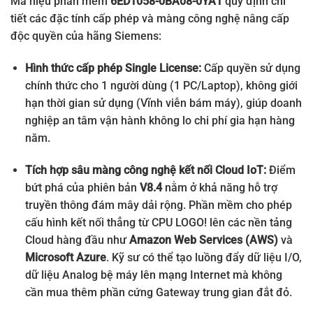
Mã hiệu phần mềm
6ED1058-0BA08-0YA1
quy định chi
tiết các đặc tính cấp phép và màng công nghệ nâng cấp
độc quyền của hãng Siemens:
Hình thức cấp phép Single License:
Cấp quyền sử dụng
chính thức cho 1 người dùng (1 PC/Laptop), không giới
hạn thời gian sử dụng (Vĩnh viễn bám máy), giúp doanh
nghiệp an tâm vận hành không lo chi phí gia hạn hàng
năm.
Tích hợp sâu màng công nghệ kết nối Cloud IoT:
Điểm
bứt phá của phiên bản
V8.4
nằm ở khả năng hỗ trợ
truyền thông đám mây dải rộng. Phần mềm cho phép
cấu hình kết nối thẳng từ CPU LOGO! lên các nền tảng
Cloud hàng đầu như
Amazon Web Services (AWS)
và
Microsoft Azure
. Kỹ sư có thể tạo luồng đẩy dữ liệu I/O,
dữ liệu Analog bệ máy lên mạng Internet mà không
cần mua thêm phần cứng Gateway trung gian đắt đỏ.