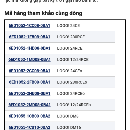
lạc mà không gặp bất kỳ trở ngại nào bám tủ.
Mã hàng tham khảo cùng dòng
6ED1052-1CC08-0BA1
LOGO! 24CE
6ED1052-1FB08-0BA1
LOGO! 230RCE
6ED1052-1HB08-0BA1
LOGO! 24RCE
6ED1052-1MD08-0BA1
LOGO! 12/24RCE
6ED1052-2CC08-0BA1
LOGO! 24CEo
6ED1052-2FB08-0BA1
LOGO! 230RCEo
6ED1052-2HB08-0BA1
LOGO! 24RCEo
6ED1052-2MD08-0BA1
LOGO! 12/24RCEo
6ED1055-1CB00-0BA2
LOGO! DM8
6ED1055-1CB10-0BA2
LOGO! DM16