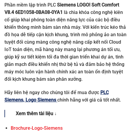
Phần mềm lập trình PLC
Siemens LOGO! Soft Comfort
6EP3322-6SB00-0AY0
LOGO! Power 1P 12 VDC
V8.4 6ED1058-0BA08-0YA1
là chìa khóa công nghệ kiên
cố giúp khai phóng toàn diện năng lực của các bộ điều
6EP3321-6SB10-0AY0
LOGO! Power 1P 12 VDC
khiển thông minh bám sàn nhà máy. Với kiến trúc kéo thả
6EP3322-6SB10-0AY0
LOGO! Power 1P 12 VDC
đồ họa dễ tiếp cận kịch khung, trình mô phỏng ảo an toàn
tuyệt đối cùng màng công nghệ nâng cấp kết nối Cloud
6EP3330-6SB00-0AY0
LOGO! Power 1P 24 VDC
IoT toán diện, mã hàng này mang lại phương án tối ưu,
6EP3331-6SB00-0AY0
LOGO! Power 1P 24 VDC
giúp kỹ sư tiết kiệm tối đa thời gian triển khai dự án, tinh
giản mạch điều khiển nhị thứ bệ tủ và đảm bảo hệ thống
6EP3332-6SB00-0AY0
LOGO! Power 1P 24 VDC
máy móc luôn vận hành chính xác an toàn ổn định tuyệt
đối kịch khung bám sàn phân xưởng.
6EP3333-6SB00-0AY0
LOGO! Power 1P 24 VDC
6EP3333-6SC00-0AY0
LOGO! Power 1P 24 VDC
Hãy liên hệ ngay cho chúng tôi để mua được
PLC
Siemens, Logo Siemens
chính hãng với giá cả tốt nhất.
6ED1052-1MD08-0BA2
LOGO! 12/24RCE Siemens
Xem thêm tài liệu ↓
6ED1052-1FB08-0BA2
LOGO! 230RCE Siemens
Brochure-Logo-Siemens