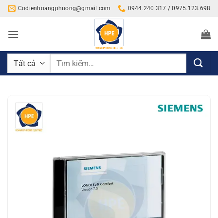
Bỏ
Codienhoangphuong@gmail.com
0944.240.317 / 0975.123.698
qua
nội
dung
Tìm
kiếm: