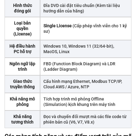
Hình thức
Đĩa DVD cài đặt tiêu chuẩn (Kèm tài liệu
đóng gói
hướng dẫn của hãng)
Loại bản
Single License
(Cấp phép vĩnh viễn cho 1 kỹ
quyền
sư)
(License)
Hệ điều hành
Windows 10, Windows 11 (32/64-bit),
PC hỗ trợ
MacOS, Linux
Ngôn ngữ lập
FBD (Function Block Diagram) và LDR
trình
(Ladder Diagram)
Giao thức
Cấu hình mạng Ethernet, Modbus TCP/IP,
truyền thông
Cloud AWS / Azure, NTP
Khả năng mô
Tích hợp trình mô phỏng Offline
phỏng
(Simulation) kịch khung trên máy tính
Khả năng
Đọc và chuyển đổi mượt mà các file code từ
tương thích
phiên bản cũ (V6, V7, V8.x)