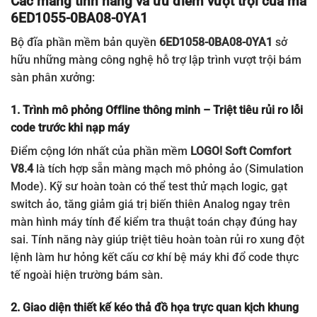
Các màng tính năng và ưu điểm vượt trội của mã
6ED1055-0BA08-0YA1
Bộ đĩa phần mềm bản quyền
6ED1058-0BA08-0YA1
sở
hữu những màng công nghệ hỗ trợ lập trình vượt trội bám
sàn phân xưởng:
1. Trình mô phỏng Offline thông minh – Triệt tiêu rủi ro lỗi
code trước khi nạp máy
Điểm cộng lớn nhất của phần mềm
LOGO! Soft Comfort
V8.4
là tích hợp sẵn màng mạch mô phỏng ảo (Simulation
Mode). Kỹ sư hoàn toàn có thể test thử mạch logic, gạt
switch ảo, tăng giảm giá trị biến thiên Analog ngay trên
màn hình máy tính để kiểm tra thuật toán chạy đúng hay
sai. Tính năng này giúp triệt tiêu hoàn toàn rủi ro xung đột
lệnh làm hư hỏng kết cấu cơ khí bệ máy khi đổ code thực
tế ngoài hiện trường bám sàn.
2. Giao diện thiết kế kéo thả đồ họa trực quan kịch khung