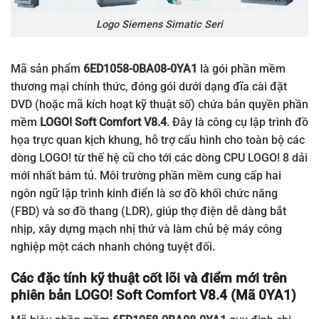
Logo Siemens Simatic Seri
Mã sản phẩm
6ED1058-0BA08-0YA1
là gói phần mềm
thương mại chính thức, đóng gói dưới dạng đĩa cài đặt
DVD (hoặc mã kích hoạt kỹ thuật số) chứa bản quyền phần
mềm
LOGO! Soft Comfort V8.4
. Đây là công cụ lập trình đồ
họa trực quan kịch khung, hỗ trợ cấu hình cho toàn bộ các
dòng LOGO! từ thế hệ cũ cho tới các dòng CPU LOGO! 8 dải
mới nhất bám tủ. Môi trường phần mềm cung cấp hai
ngôn ngữ lập trình kinh điển là sơ đồ khối chức năng
(FBD) và sơ đồ thang (LDR), giúp thợ điện dễ dàng bắt
nhịp, xây dựng mạch nhị thứ và làm chủ bệ máy công
nghiệp một cách nhanh chóng tuyệt đối.
Các đặc tính kỹ thuật cốt lõi và điểm mới trên
phiên bản LOGO! Soft Comfort V8.4 (Mã 0YA1)