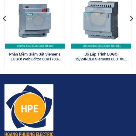
Phần Mềm Giám Sát Siemens
Bộ Lập Trình LOGO!
LOGO! Web Editor 6BK1700-
12/24RCEo Siemens 6ED1052-
0BA20-0AA0
2MD08-0BA1