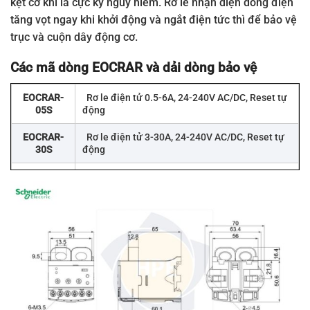
kẹt cơ khí là cực kỳ nguy hiểm. Rơ le nhận diện dòng điện
tăng vọt ngay khi khởi động và ngắt điện tức thì để bảo vệ
trục và cuộn dây động cơ.
Các mã dòng EOCRAR và dải dòng bảo vệ
EOCRAR-
Rơ le điện tử 0.5-6A, 24-240V AC/DC, Reset tự
05S
động
EOCRAR-
Rơ le điện tử 3-30A, 24-240V AC/DC, Reset tự
30S
động
EOCRAR-
Rơ le điện tử 5-60A, 24-240V AC/DC, Reset tự
60S
động
EOCRAR-
Rơ le điện tử 0.5-6A, 380-440V AC, Reset tự
05W
động
EOCRAR-
Rơ le điện tử 3-30A, 380-440V AC, Reset tự
30W
động
EOCRAR-
Rơ le điện tử 5-60A, 380-440V AC, Reset tự
60W
động