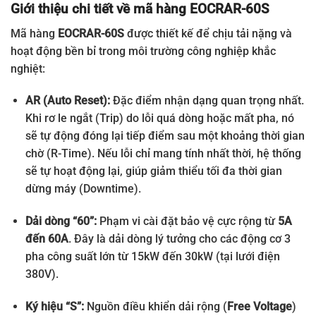
Giới thiệu chi tiết về mã hàng EOCRAR-60S
Mã hàng
EOCRAR-60S
được thiết kế để chịu tải nặng và
hoạt động bền bỉ trong môi trường công nghiệp khắc
nghiệt:
AR (Auto Reset):
Đặc điểm nhận dạng quan trọng nhất.
Khi rơ le ngắt (Trip) do lỗi quá dòng hoặc mất pha, nó
sẽ tự động đóng lại tiếp điểm sau một khoảng thời gian
chờ (R-Time). Nếu lỗi chỉ mang tính nhất thời, hệ thống
sẽ tự hoạt động lại, giúp giảm thiểu tối đa thời gian
dừng máy (Downtime).
Dải dòng “60”:
Phạm vi cài đặt bảo vệ cực rộng từ
5A
đến 60A
. Đây là dải dòng lý tưởng cho các động cơ 3
pha công suất lớn từ 15kW đến 30kW (tại lưới điện
380V).
Ký hiệu “S”:
Nguồn điều khiển dải rộng (
Free Voltage
)