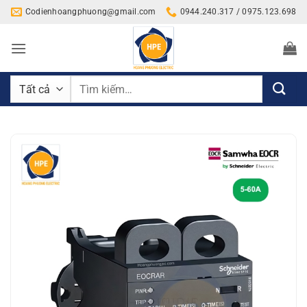
Bỏ
Codienhoangphuong@gmail.com
0944.240.317 / 0975.123.698
qua
nội
dung
Tìm
kiếm: