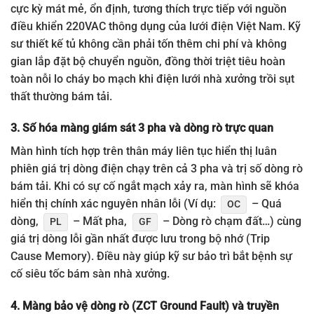
cực kỳ mát mẻ, ổn định, tương thích trực tiếp với nguồn
điều khiển 220VAC thông dụng của lưới điện Việt Nam. Kỹ
sư thiết kế tủ không cần phải tốn thêm chi phí và không
gian lắp đặt bộ chuyển nguồn, đồng thời triệt tiêu hoàn
toàn nỗi lo cháy bo mạch khi điện lưới nhà xưởng trồi sụt
thất thường bám tải.
3. Số hóa màng giám sát 3 pha và dòng rò trực quan
Màn hình tích hợp trên thân máy liên tục hiển thị luân
phiên giá trị dòng điện chạy trên cả 3 pha và trị số dòng rò
bám tải. Khi có sự cố ngắt mạch xảy ra, màn hình sẽ khóa
hiển thị chính xác nguyên nhân lỗi (Ví dụ:
– Quá
OC
dòng,
– Mất pha,
– Dòng rò chạm đất…) cùng
PL
GF
giá trị dòng lỗi gần nhất được lưu trong bộ nhớ (Trip
Cause Memory). Điều này giúp kỹ sư bảo trì bắt bệnh sự
cố siêu tốc bám sàn nhà xưởng.
4. Màng bảo vệ dòng rò (ZCT Ground Fault) và truyền