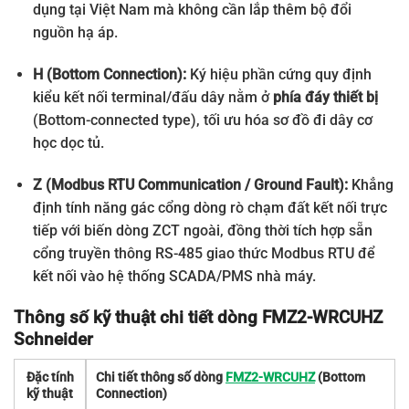
dụng tại Việt Nam mà không cần lắp thêm bộ đổi
nguồn hạ áp.
H (Bottom Connection):
Ký hiệu phần cứng quy định
kiểu kết nối terminal/đấu dây nằm ở
phía đáy thiết bị
(Bottom-connected type), tối ưu hóa sơ đồ đi dây cơ
học dọc tủ.
Z (Modbus RTU Communication / Ground Fault):
Khẳng
định tính năng gác cổng dòng rò chạm đất kết nối trực
tiếp với biến dòng ZCT ngoài, đồng thời tích hợp sẵn
cổng truyền thông RS-485 giao thức Modbus RTU để
kết nối vào hệ thống SCADA/PMS nhà máy.
Thông số kỹ thuật chi tiết dòng FMZ2-WRCUHZ
Schneider
Đặc tính
Chi tiết thông số dòng
FMZ2-WRCUHZ
(Bottom
kỹ thuật
Connection)