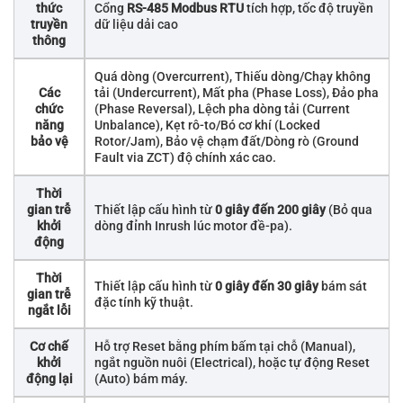
thức
Cổng
RS-485 Modbus RTU
tích hợp, tốc độ truyền
truyền
dữ liệu dải cao
thông
Quá dòng (Overcurrent), Thiếu dòng/Chạy không
Các
tải (Undercurrent), Mất pha (Phase Loss), Đảo pha
chức
(Phase Reversal), Lệch pha dòng tải (Current
năng
Unbalance), Kẹt rô-to/Bó cơ khí (Locked
bảo vệ
Rotor/Jam), Bảo vệ chạm đất/Dòng rò (Ground
Fault via ZCT) độ chính xác cao.
Thời
gian trễ
Thiết lập cấu hình từ
0 giây đến 200 giây
(Bỏ qua
khởi
dòng đỉnh Inrush lúc motor đề-pa).
động
Thời
Thiết lập cấu hình từ
0 giây đến 30 giây
bám sát
gian trễ
đặc tính kỹ thuật.
ngắt lỗi
Cơ chế
Hỗ trợ Reset bằng phím bấm tại chỗ (Manual),
khởi
ngắt nguồn nuôi (Electrical), hoặc tự động Reset
động lại
(Auto) bám máy.