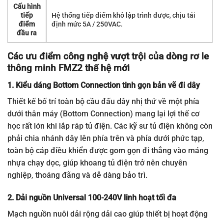
Cấu hình
tiếp
Hệ thống tiếp điểm khô lập trình được, chịu tải
điểm
định mức 5A / 250VAC.
đầu ra
Các ưu điểm công nghệ vượt trội của dòng rơ le
thông minh FMZ2 thế hệ mới
1. Kiểu dáng Bottom Connection tinh gọn bản vẽ đi dây
Thiết kế bố trí toàn bộ cầu đấu dây nhị thứ về một phía
dưới thân máy (Bottom Connection) mang lại lợi thế cơ
học rất lớn khi lắp ráp tủ điện. Các kỹ sư tủ điện không còn
phải chia nhánh dây lên phía trên và phía dưới phức tạp,
toàn bộ cáp điều khiển được gom gọn đi thẳng vào máng
nhựa chạy dọc, giúp khoang tủ điện trở nên chuyên
nghiệp, thoáng đãng và dễ dàng bảo trì.
2. Dải nguồn Universal 100-240V linh hoạt tối đa
Mạch nguồn nuôi dải rộng dải cao giúp thiết bị hoạt động