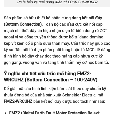
Rơ le bảo vệ quá dòng điện tử EOCR SCHNEIDER
Sản phẩm sở hữu thiết kế phần cứng dạng
kết nối đáy
(Bottom Connection)
. Toàn bộ các đầu cực kết nối cáp
mạch nhị thứ, dây tín hiệu nhận diện từ biến dòng rò ZCT
ngoại vi và cổng truyền thông được bố trí dạng domino
kẹp vít kiên cố ở phía dưới thân máy. Cấu trúc này giúp các
kỹ sư đấu nối tủ điện phân phối tổng hoặc tủ MCC dễ dàng
định hình bó dây chạy dọc theo máng cáp nhựa cực kỳ
gọn gàng, vuông văn và tăng tính thẩm mỹ cơ học bám tủ.
Ý nghĩa chi tiết cấu trúc mã hàng FMZ2-
WRCUHZ (Bottom Connection – 100-240V)
Để giải mã cấu hình linh kiện bám sát theo quy chuẩn kỹ
thuật đồng bộ của nhà sản xuất Schneider Electric, mã
FMZ2-WRCUHZ
bản kết nối đáy được bóc tách như sau:
FMZ2 (Digital Earth Fault Motor Protection Relay):