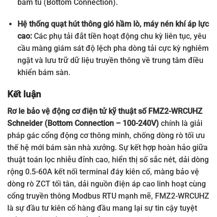
bám tủ (Bottom Connection).
Hệ thống quạt hút thông gió hầm lò, máy nén khí áp lực
cao:
Các phụ tải đắt tiền hoạt động chu kỳ liên tục, yêu
cầu màng giám sát độ lệch pha dòng tải cực kỳ nghiêm
ngặt và lưu trữ dữ liệu truyền thông về trung tâm điều
khiển bám sàn.
Kết luận
Rơ le bảo vệ động cơ điện tử kỹ thuật số FMZ2-WRCUHZ
Schneider (Bottom Connection – 100-240V)
chính là giải
pháp gác cổng động cơ thông minh, chống dòng rò tối ưu
thế hệ mới bám sàn nhà xưởng. Sự kết hợp hoàn hảo giữa
thuật toán lọc nhiễu đỉnh cao, hiển thị số sắc nét, dải dòng
rộng 0.5-60A kết nối terminal đáy kiên cố, màng bảo vệ
dòng rò ZCT tối tân, dải nguồn điện áp cao linh hoạt cùng
cổng truyền thông Modbus RTU mạnh mẽ, FMZ2-WRCUHZ
là sự đầu tư kiên cố hàng đầu mang lại sự tin cậy tuyệt