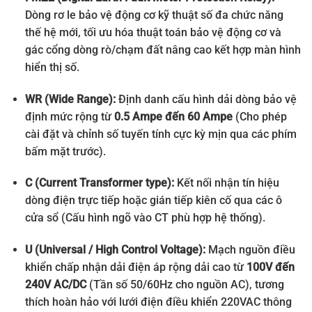
Dòng rơ le bảo vệ động cơ kỹ thuật số đa chức năng
thế hệ mới, tối ưu hóa thuật toán bảo vệ động cơ và
gác cổng dòng rò/chạm đất nâng cao kết hợp màn hình
hiển thị số.
WR (Wide Range):
Định danh cấu hình dải dòng bảo vệ
định mức rộng từ
0.5 Ampe đến 60 Ampe
(Cho phép
cài đặt và chỉnh số tuyến tính cực kỳ mịn qua các phím
bấm mặt trước).
C (Current Transformer type):
Kết nối nhận tín hiệu
dòng điện trực tiếp hoặc gián tiếp kiên cố qua các ô
cửa sổ (Cấu hình ngõ vào CT phù hợp hệ thống).
U (Universal / High Control Voltage):
Mạch nguồn điều
khiển chấp nhận dải điện áp rộng dải cao từ
100V đến
240V AC/DC
(Tần số 50/60Hz cho nguồn AC), tương
thích hoàn hảo với lưới điện điều khiển 220VAC thông