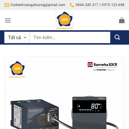
Bỏ
Codienhoangphuong@gmail.com
0944.240.317 / 0975.123.698
qua
nội
dung
Tìm
kiếm: