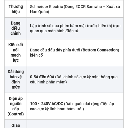
Thương
Schneider Electric (Dòng EOCR Samwha – Xuất xứ
hiệu
Hàn Quốc)
Dạng
Lập trình số qua phím bấm mặt trước, hiển thị trực
điều
quan qua màn hình điện tử
chỉnh
Kiểu kết
nối
Dạng cầu đấu dây phía dưới (
Bottom Connection
)
mạch
kiên cố
lực
Dải dòng
bảo vệ
0.5A đến 60A
(Dải chỉnh số cực kỳ mịn thông qua
định
cấu hình phần mềm)
mức
Điện áp
nguồn
100 ~ 240V AC/DC
(Dải nguồn dải rộng điện áp
cấp
cao cực kỳ linh hoạt bám lưới)
(Control)
Giao