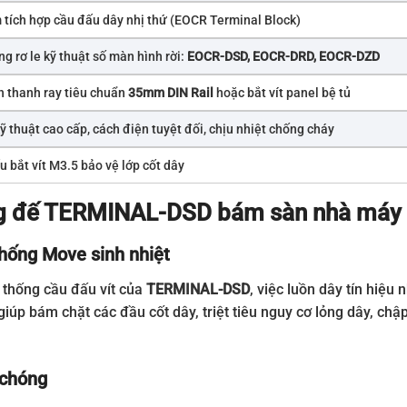
 tích hợp cầu đấu dây nhị thứ (EOCR Terminal Block)
g rơ le kỹ thuật số màn hình rời:
EOCR-DSD, EOCR-DRD, EOCR-DZD
n thanh ray tiêu chuẩn
35mm DIN Rail
hoặc bắt vít panel bệ tủ
 thuật cao cấp, cách điện tuyệt đối, chịu nhiệt chống cháy
 bắt vít M3.5 bảo vệ lớp cốt dây
ụng đế TERMINAL-DSD bám sàn nhà máy
chống Move sinh nhiệt
 thống cầu đấu vít của
TERMINAL-DSD
, việc luồn dây tín hiệu 
giúp bám chặt các đầu cốt dây, triệt tiêu nguy cơ lỏng dây, ch
 chóng