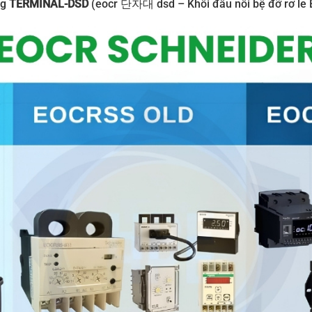
ng
TERMINAL-DSD
(eocr 단자대 dsd – Khối đấu nối bệ đỡ rơ le 