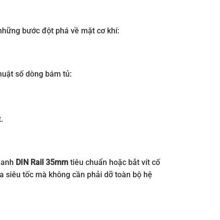
những bước đột phá về mặt cơ khí:
huật số dòng bám tủ:
.
thanh
DIN Rail 35mm
tiêu chuẩn hoặc bắt vít cố
 ra siêu tốc mà không cần phải dỡ toàn bộ hệ