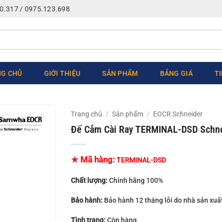
0.317 / 0975.123.698
G CHỦ
GIỚI THIỆU
SẢN PHẨM
BẢNG GIÁ
T
Trang chủ
/
Sản phẩm
/
EOCR Schneider
Đế Cắm Cài Ray TERMINAL-DSD Schn
★ Mã hàng:
TERMINAL-DSD
Chất lượng:
Chính hãng 100%
Bảo hành:
Bảo hành 12 tháng lỗi do nhà sản xuấ
Tình trạng:
Còn hàng