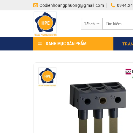
Bỏ
Codienhoangphuong@gmail.com
0944.24
qua
nội
Tìm
dung
kiếm:
DANH MỤC SẢN PHẨM
TRAN