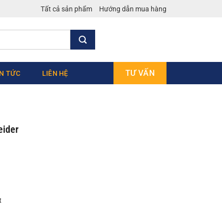
Tất cả sản phẩm
Hướng dẫn mua hàng
TƯ VẤN
IN TỨC
LIÊN HỆ
eider
t