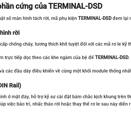
rò phần cứng của TERMINAL-DSD
huật số màn hình tách rời, mã phụ kiện
TERMINAL-DSD
đem lại 
hình rời
p chống cháy, tương thích khít tuyệt đối với các mã rơ le kỹ t
ắm trực tiếp dọc theo các khe ngàm của bệ đế
TERMINAL-DSD
.
và các đầu dây điều khiển về cùng một khối module thống nhất
DIN Rail)
inh ở mặt đáy, hỗ trợ kỹ sư cài đặt bám chắc kịch khung trên 
iúp việc bảo trì, nhấc tháo rời hoặc thay thế rơ le sau này diễn