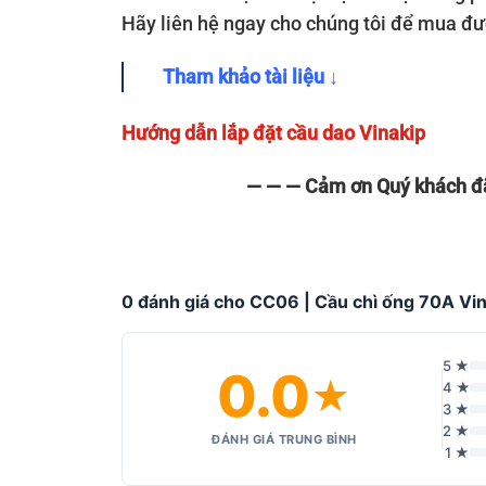
Hãy liên hệ ngay cho chúng tôi để mua đ
Tham khảo tài liệu ↓
Hướng dẫn lắp đặt cầu dao Vinakip
— — — Cảm ơn Quý khách đã
0 đánh giá cho CC06 | Cầu chì ống 70A Vi
5 ★
0.0
★
4 ★
3 ★
2 ★
ĐÁNH GIÁ TRUNG BÌNH
1 ★