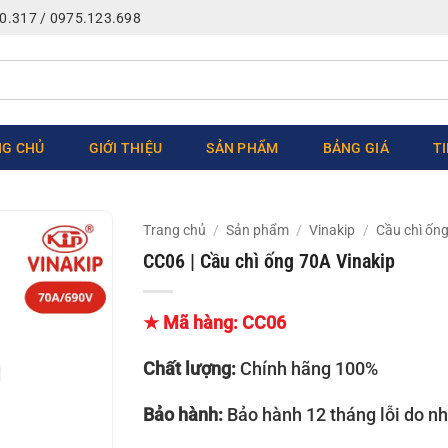
0.317 / 0975.123.698
G CHỦ
GIỚI THIỆU
SẢN PHẨM
BẢNG GIÁ
T
Trang chủ
/
Sản phẩm
/
Vinakip
/
Cầu chì ống
CC06 | Cầu chì ống 70A Vinakip
★ Mã hàng: CC06
Chất lượng:
Chính hãng 100%
Bảo hành:
Bảo hành 12 tháng lỗi do nh