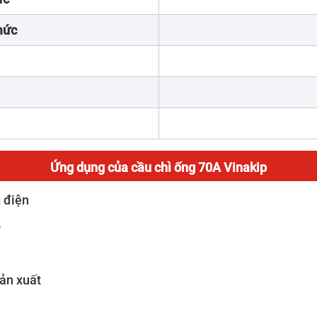
mức
Ứng dụng của cầu chì ống 70A Vinakip
 điện
p
ản xuất