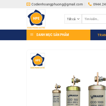
Bỏ
Codienhoangphuong@gmail.com
0944.24
qua
nội
Tìm
dung
kiếm:
DANH MỤC SẢN PHẨM
TRAN