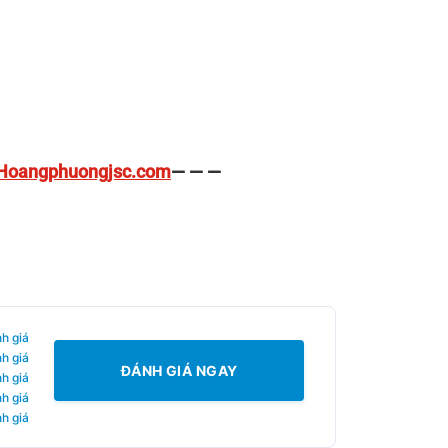
Hoangphuongjsc.com
— — —
h giá
h giá
ĐÁNH GIÁ NGAY
h giá
h giá
h giá