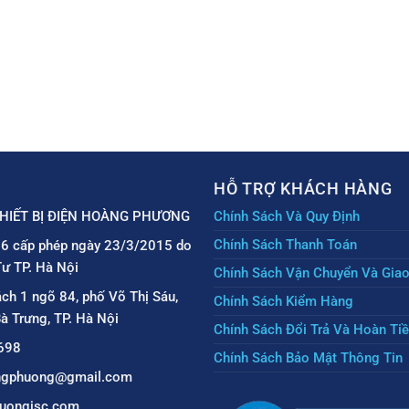
HỖ TRỢ KHÁCH HÀNG
HIẾT BỊ ĐIỆN HOÀNG PHƯƠNG
Chính Sách Và Quy Định
Chính Sách Thanh Toán
6 cấp phép ngày 23/3/2015 do
ư TP. Hà Nội
Chính Sách Vận Chuyển Và Gia
ách 1 ngõ 84, phố Võ Thị Sáu,
Chính Sách Kiểm Hàng
à Trưng, TP. Hà Nội
Chính Sách Đổi Trả Và Hoàn Ti
698
Chính Sách Bảo Mật Thông Tin
angphuong@gmail.com
uongjsc.com