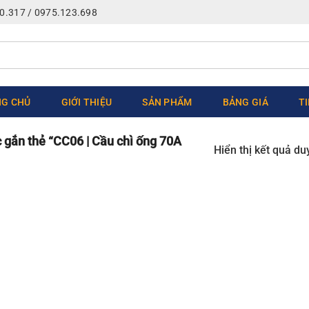
0.317 / 0975.123.698
G CHỦ
GIỚI THIỆU
SẢN PHẨM
BẢNG GIÁ
T
gắn thẻ “CC06 | Cầu chì ống 70A
Hiển thị kết quả du