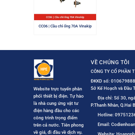
CC06 | Cầu chì ống 70A Vinakip
VỀ CHÚNG TÔI
CÔNG TY CỔ PHẦN T
ĐKKD số: 010679888
Sở Kế Hoạch và Đầu T
Website trực tuyến phân
phối thiết bị điện. Tự hào
Địa chỉ: Số 30, ng
là nhà cung ứng vật tư
P.Thanh Nhàn, Q.Hai B
điện hàng đầu cho các
Hotline: 0975123
công trình trọng điểm
Email: Codienho
trên cả nước. Tiên phong
về giá, đi đầu về dịch vụ.
Website: Hoangph