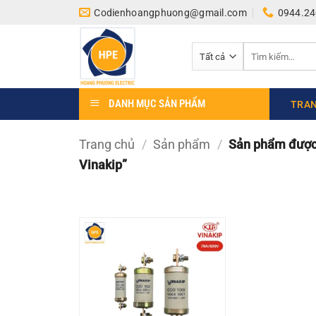
Bỏ
Codienhoangphuong@gmail.com
0944.24
qua
nội
Tìm
dung
kiếm:
DANH MỤC SẢN PHẨM
TRAN
Trang chủ
/
Sản phẩm
/
Sản phẩm được 
Vinakip”