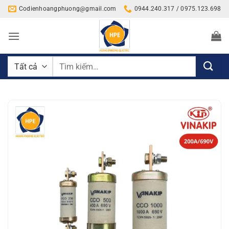
Bỏ
Codienhoangphuong@gmail.com
0944.240.317 / 0975.123.698
qua
nội
dung
Tìm
kiếm: