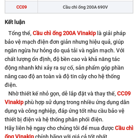
CC09
Cầu chì ống 200A 690V
CC10
Cầu chì ống 250A 690V
Kết luận
CC11
Cầu chì ống 300A 690V
Tổng thể,
Cầu chì ống 200A Vinakip
là giải pháp
bảo vệ mạch điện đơn giản nhưng hiệu quả, giúp
CC12
Cầu chì ống 400A 690V
ngăn ngừa hư hỏng do quá tải và ngắn mạch. Với
CC13
Cầu chì ống 500A 690V
chất lượng ổn định, độ bền cao và khả năng tác
động nhanh khi xảy ra sự cố, sản phẩm góp phần
CC14
Cầu chì ống 630A 690V
nâng cao độ an toàn và độ tin cậy cho hệ thống
CC15
Cầu chì ống 800A 690V
điện.
CC16
Cầu chì ống 1000A 690V
Nhờ thiết kế nhỏ gọn, dễ lắp đặt và thay thế,
CC09
Vinakip
phù hợp sử dụng trong nhiều ứng dụng dân
dụng và công nghiệp, đáp ứng tốt nhu cầu bảo vệ
thiết bị điện và hệ thống phân phối điện.
Hãy liên hệ ngay cho chúng tôi để mua được
Cầu chì
ống Vinakip
chính hãng với giá cả tốt nhất.