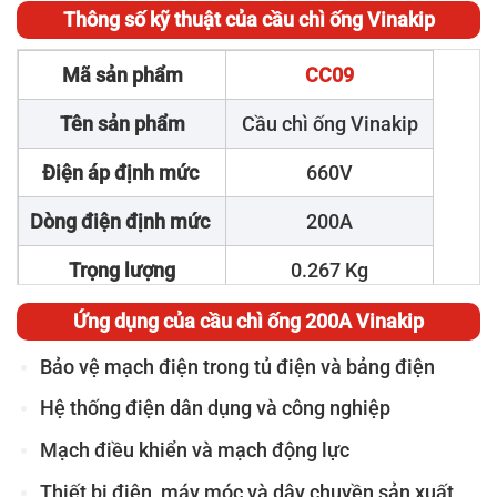
Thông số kỹ thuật của cầu chì ống Vinakip
Mã sản phẩm
CC09
Tên sản phẩm
Cầu chì ống Vinakip
Điện áp định mức
660V
Dòng điện định mức
200A
Trọng lượng
0.267 Kg
Xuất xứ
Việt Nam
Ứng dụng của cầu chì ống 200A Vinakip
Bảo vệ mạch điện trong tủ điện và bảng điện
Thương hiệu
Vinakip
Hệ thống điện dân dụng và công nghiệp
Mạch điều khiển và mạch động lực
Thiết bị điện, máy móc và dây chuyền sản xuất