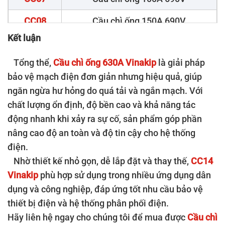
CC08
Cầu chì ống 150A 690V
Kết luận
CC09
Cầu chì ống 200A 690V
Tổng thể,
Cầu chì ống 630A Vinakip
là giải pháp
CC10
Cầu chì ống 250A 690V
bảo vệ mạch điện đơn giản nhưng hiệu quả, giúp
CC11
Cầu chì ống 300A 690V
ngăn ngừa hư hỏng do quá tải và ngắn mạch. Với
chất lượng ổn định, độ bền cao và khả năng tác
CC12
Cầu chì ống 400A 690V
động nhanh khi xảy ra sự cố, sản phẩm góp phần
CC13
Cầu chì ống 500A 690V
nâng cao độ an toàn và độ tin cậy cho hệ thống
điện.
CC14
Cầu chì ống 630A 690V
Nhờ thiết kế nhỏ gọn, dễ lắp đặt và thay thế,
CC14
Vinakip
phù hợp sử dụng trong nhiều ứng dụng dân
CC15
Cầu chì ống 800A 690V
dụng và công nghiệp, đáp ứng tốt nhu cầu bảo vệ
CC16
Cầu chì ống 1000A 690V
thiết bị điện và hệ thống phân phối điện.
Hãy liên hệ ngay cho chúng tôi để mua được
Cầu chì