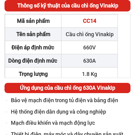
Thông số kỹ thuật của cầu chì ống Vinakip
Mã sản phẩm
CC14
Tên sản phẩm
Cầu chì ống Vinakip
Điện áp định mức
660V
Dòng điện định mức
630A
Trọng lượng
1.8 Kg
Xuất xứ
Việt Nam
Ứng dụng của cầu chì ống 630A Vinakip
Bảo vệ mạch điện trong tủ điện và bảng điện
Thương hiệu
Vinakip
Hệ thống điện dân dụng và công nghiệp
Mạch điều khiển và mạch động lực
Thiết bị điện, máy móc và dây chuyền sản xuất