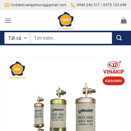
Bỏ
Codienhoangphuong@gmail.com
0944.240.317 / 0975.123.698
qua
nội
dung
Tìm
kiếm: