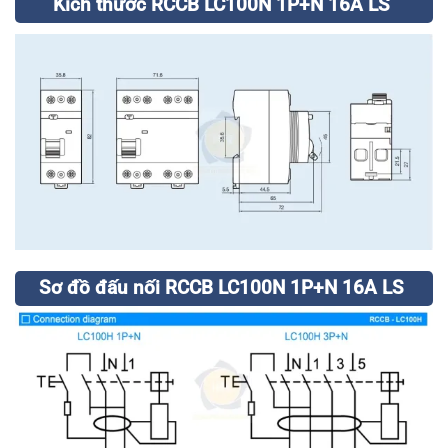
Kích thước RCCB LC100N 1P+N 16A LS
Sơ đồ đấu nối RCCB LC100N 1P+N 16A LS