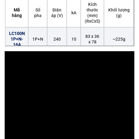
Kích
Mã
Số
Điện
thước
Khối lượng
kA
hàng
pha
áp (V)
(mm)
(g)
(RxCxS)
LC100N
83 x 36
1P+N-
1P+N
240
10
~225g
x 78
16A
LC100N
83 x 36
1P+N-
1P+N
240
10
~225g
x 78
25A
LC100N
83 x 36
1P+N-
1P+N
240
10
~225g
x 78
32A
LC100N
83 x 36
1P+N-
1P+N
240
10
~225g
x 78
40A
LC100N
83 x 36
1P+N-
1P+N
240
10
~225g
x 78
50A