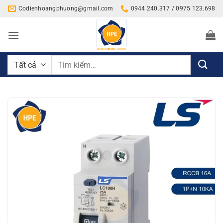
Bỏ
Codienhoangphuong@gmail.com
0944.240.317 / 0975.123.698
qua
nội
dung
Tìm
kiếm: