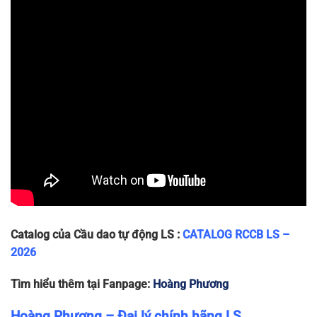
LC100N
83 x 36
1P+N-
1P+N
240
10
~225g
x 78
63A
LC100N
83 x 36
1P+N-
1P+N
240
10
~225g
x 78
80A
LC100N
83 x 36
1P+N-
1P+N
240
10
~225g
x 78
100A
Catalog của Cầu dao tự động LS :
CATALOG RCCB LS –
2026
Tìm hiểu thêm tại Fanpage:
Hoàng Phương
Hoàng Phương – Đại lý chính hãng LS