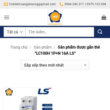
Bỏ
Codienhoangphuong@gmail.com
0944.240.317 / 0975.123.698
qua
nội
dung
Tìm
kiếm:
Trang chủ
/
Sản phẩm
/
Sản phẩm được gắn thẻ
“LC100H 1P+N 16A LS”