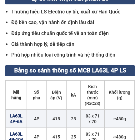
Thương hiệu LS Electric uy tín, xuất xứ Hàn Quốc
Độ bền cao, vận hành ổn định lâu dài
Đáp ứng tiêu chuẩn quốc tế về an toàn điện
Giá thành hợp lý, dễ tiếp cận
Phù hợp nhiều loại công trình và hệ thống điện
Bảng so sánh thông số MCB LA63L 4P LS
Kích
Mã
Số
Điện
thước
Khối lượng
kA
hàng
pha
áp (V)
(mm)
(g)
(RxCxS)
LA63L
83 x 71
4P
415
25
~480g
4P-6A
x 70
LA63L
83 x 71
4P
415
25
~480g
4P-10A
x 70