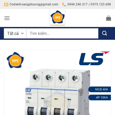
Bỏ
Codienhoangphuong@gmail.com
0944.240.317 / 0975.123.698
qua
nội
dung
Tìm
kiếm: