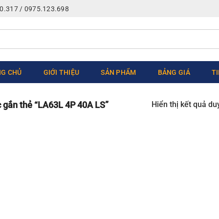
0.317 / 0975.123.698
G CHỦ
GIỚI THIỆU
SẢN PHẨM
BẢNG GIÁ
T
Hiển thị kết quả du
gắn thẻ “LA63L 4P 40A LS”