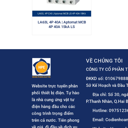
LA63L 4P 40A | Aptomat MCB
4P 40A 15kA LS
VỀ CHÚNG TÔI
CÔNG TY CỔ PHẦN T
ĐKKD số: 010679888
Sở Kế Hoạch và Đầu T
Website trực tuyến phân
phối thiết bị điện. Tự hào
Địa chỉ: Số 30, ng
là nhà cung ứng vật tư
P.Thanh Nhàn, Q.Hai B
điện hàng đầu cho các
Hotline: 0975123
công trình trọng điểm
Email: Codienho
trên cả nước. Tiên phong
về giá, đi đầu về dịch vụ.