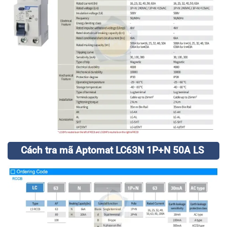
Cách tra mã Aptomat LC63N 1P+N 50A LS