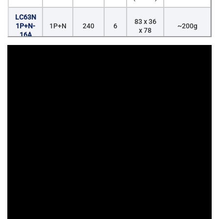
LC63N
83 x 36
1P+N-
1P+N
240
6
~200g
x 78
16A
LC63N
83 x 36
1P+N-
1P+N
240
6
~200g
x 78
25A
LC63N
83 x 36
1P+N-
1P+N
240
6
~200g
x 78
32A
LC63N
83 x 36
1P+N-
1P+N
240
6
~200g
x 78
40A
LC63N
83 x 36
1P+N-
1P+N
240
6
~200g
x 78
50A
LC63N
83 x 36
1P+N-
1P+N
240
6
~200g
x 78