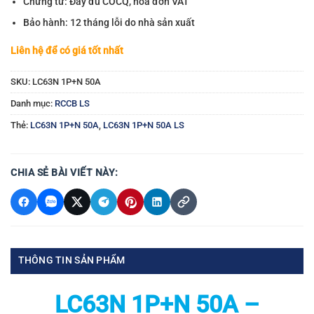
Chứng từ: Đầy đủ COCQ, hóa đơn VAT
Bảo hành: 12 tháng lỗi do nhà sản xuất
Liên hệ để có giá tốt nhất
SKU:
LC63N 1P+N 50A
Danh mục:
RCCB LS
Thẻ:
LC63N 1P+N 50A
,
LC63N 1P+N 50A LS
CHIA SẺ BÀI VIẾT NÀY:
THÔNG TIN SẢN PHẨM
LC63N 1P+N 50A –