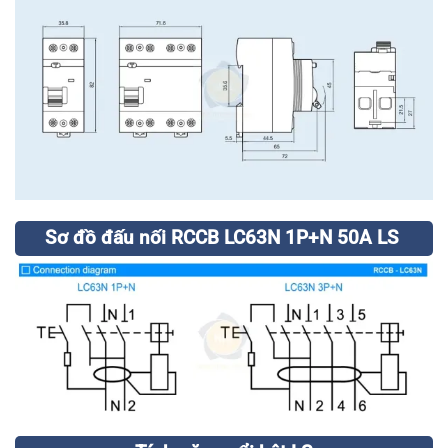
Sơ đồ đấu nối RCCB LC63N 1P+N 50A LS