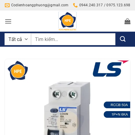
Bỏ
Codienhoangphuong@gmail.com
0944.240.317 / 0975.123.698
qua
nội
dung
Tìm
kiếm: