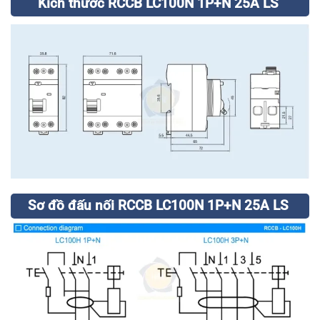
Kích thước RCCB LC100N 1P+N 25A LS
Sơ đồ đấu nối RCCB LC100N 1P+N 25A LS