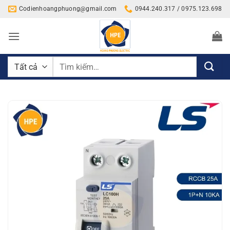
Bỏ
Codienhoangphuong@gmail.com
0944.240.317 / 0975.123.698
qua
nội
dung
Tìm
kiếm: