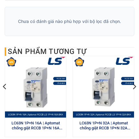
Chưa có đánh giá nào phù hợp với bộ lọc đã chọn.
SẢN PHẨM TƯƠNG TỰ
LC63N 1P+N 16A | Aptomat
LC63N 1P+N 32A | Aptomat
chống giật RCCB 1P+N 16A
chống giật RCCB 1P+N 32A
6kA LS
6kA LS