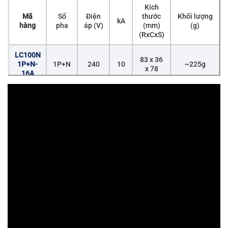
Kích
Mã
Số
Điện
thước
Khối lượng
kA
hàng
pha
áp (V)
(mm)
(g)
(RxCxS)
LC100N
83 x 36
1P+N-
1P+N
240
10
~225g
x 78
16A
LC100N
83 x 36
1P+N-
1P+N
240
10
~225g
x 78
25A
LC100N
83 x 36
1P+N-
1P+N
240
10
~225g
x 78
32A
LC100N
83 x 36
1P+N-
1P+N
240
10
~225g
x 78
40A
LC100N
83 x 36
1P+N-
1P+N
240
10
~225g
x 78
50A