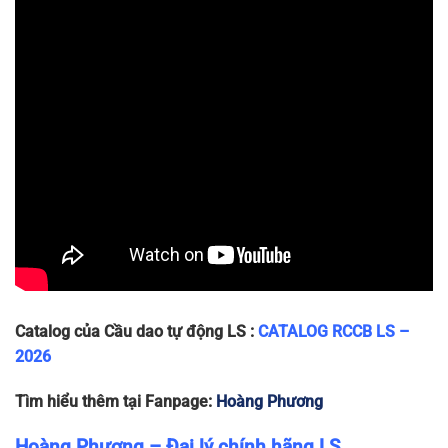
LC100N
83 x 36
1P+N-
1P+N
240
10
~225g
x 78
63A
LC100N
83 x 36
1P+N-
1P+N
240
10
~225g
x 78
80A
LC100N
83 x 36
1P+N-
1P+N
240
10
~225g
x 78
100A
Catalog của Cầu dao tự động LS :
CATALOG RCCB LS –
2026
Tìm hiểu thêm tại Fanpage:
Hoàng Phương
Hoàng Phương – Đại lý chính hãng LS