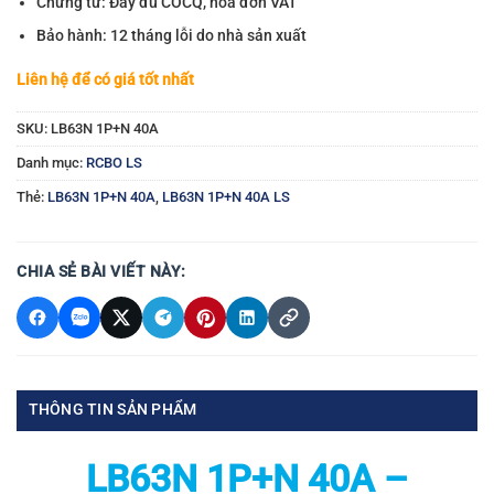
Chứng từ: Đầy đủ COCQ, hóa đơn VAT
Bảo hành: 12 tháng lỗi do nhà sản xuất
Liên hệ để có giá tốt nhất
SKU:
LB63N 1P+N 40A
Danh mục:
RCBO LS
Thẻ:
LB63N 1P+N 40A
,
LB63N 1P+N 40A LS
CHIA SẺ BÀI VIẾT NÀY:
THÔNG TIN SẢN PHẨM
LB63N 1P+N 40A –