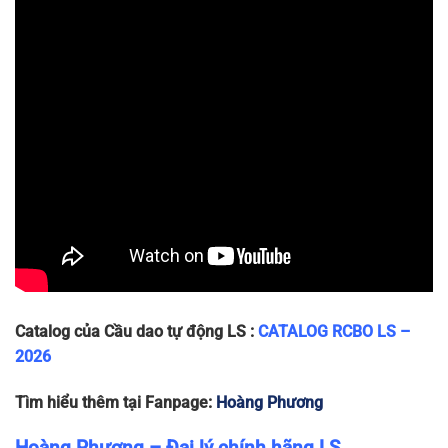
x 78
25A
LB63N
83 x 36
1P+N-
1P+N
240
6
~200g
x 78
32A
LB63N
83 x 36
1P+N-
1P+N
240
6
~200g
x 78
40A
LB63N
83 x 36
1P+N-
1P+N
240
6
~200g
x 78
50A
LB63N
83 x 36
1P+N-
1P+N
240
6
~200g
x 78
63A
Catalog của Cầu dao tự động LS :
CATALOG RCBO LS –
2026
Tìm hiểu thêm tại Fanpage:
Hoàng Phương
Hoàng Phương – Đại lý chính hãng LS