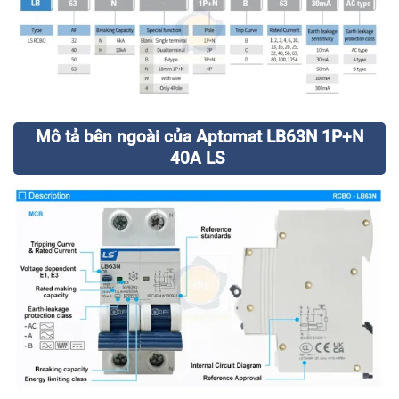
Mô tả bên ngoài của Aptomat LB63N 1P+N
40A LS