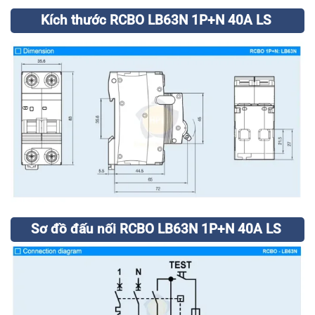
Kích thước RCBO LB63N 1P+N 40A LS
Sơ đồ đấu nối RCBO LB63N 1P+N 40A LS