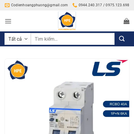
Bỏ
Codienhoangphuong@gmail.com
0944.240.317 / 0975.123.698
qua
nội
dung
Tìm
kiếm: