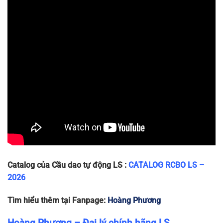
x 78
25A
LB63N
83 x 36
1P+N-
1P+N
240
6
~200g
x 78
32A
LB63N
83 x 36
1P+N-
1P+N
240
6
~200g
x 78
40A
LB63N
83 x 36
1P+N-
1P+N
240
6
~200g
x 78
50A
LB63N
83 x 36
1P+N-
1P+N
240
6
~200g
x 78
63A
Catalog của Cầu dao tự động LS :
CATALOG RCBO LS –
2026
Tìm hiểu thêm tại Fanpage:
Hoàng Phương
Hoàng Phương – Đại lý chính hãng LS