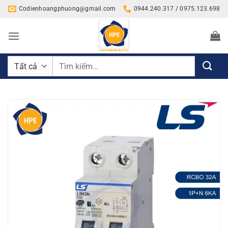
Bỏ
Codienhoangphuong@gmail.com
0944.240.317 / 0975.123.698
qua
nội
dung
Tìm
kiếm: