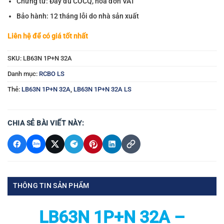
Chứng từ: Đầy đủ COCQ, hóa đơn VAT
Bảo hành: 12 tháng lỗi do nhà sản xuất
Liên hệ để có giá tốt nhất
SKU:
LB63N 1P+N 32A
Danh mục:
RCBO LS
Thẻ:
LB63N 1P+N 32A
,
LB63N 1P+N 32A LS
CHIA SẺ BÀI VIẾT NÀY:
THÔNG TIN SẢN PHẨM
LB63N 1P+N 32A –