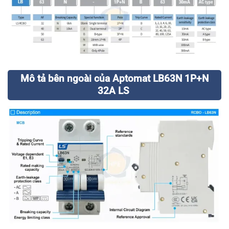
Mô tả bên ngoài của Aptomat LB63N 1P+N
32A LS