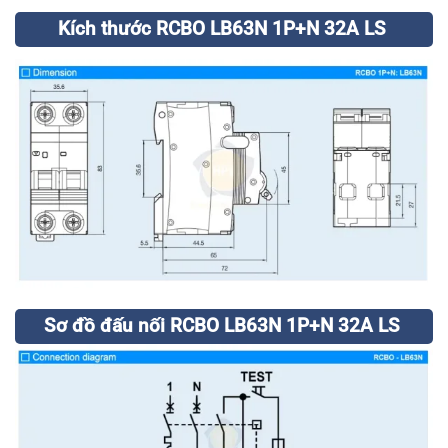
Kích thước RCBO LB63N 1P+N 32A LS
Sơ đồ đấu nối RCBO LB63N 1P+N 32A LS