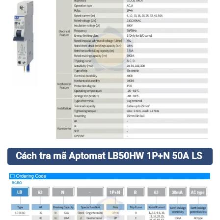
Cách tra mã Aptomat LB50HW 1P+N 50A LS