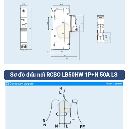
Sơ đồ đấu nối RCBO LB50HW 1P+N 50A LS