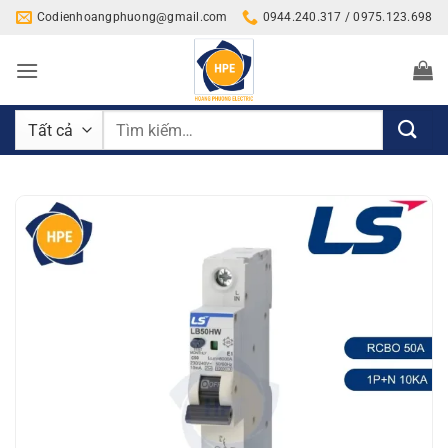
Bỏ
Codienhoangphuong@gmail.com
0944.240.317 / 0975.123.698
qua
nội
dung
Tìm
kiếm: