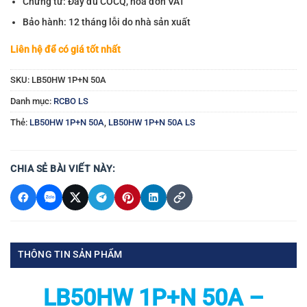
Chứng từ: Đầy đủ COCQ, hóa đơn VAT
Bảo hành: 12 tháng lỗi do nhà sản xuất
Liên hệ để có giá tốt nhất
SKU:
LB50HW 1P+N 50A
Danh mục:
RCBO LS
Thẻ:
LB50HW 1P+N 50A
,
LB50HW 1P+N 50A LS
CHIA SẺ BÀI VIẾT NÀY:
THÔNG TIN SẢN PHẨM
LB50HW 1P+N 50A –