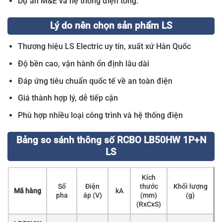
Dự án M&E và hệ thống điện tổng.
Lý do nên chọn sản phẩm LS
Thương hiệu LS Electric uy tín, xuất xứ Hàn Quốc
Độ bền cao, vận hành ổn định lâu dài
Đáp ứng tiêu chuẩn quốc tế về an toàn điện
Giá thành hợp lý, dễ tiếp cận
Phù hợp nhiều loại công trình và hệ thống điện
Bảng so sánh thông số RCBO LB50HW 1P+N
LS
Kích
Số
Điện
thước
Khối lượng
Mã hàng
kA
pha
áp (V)
(mm)
(g)
(RxCxS)