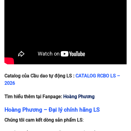
LB50HW
112 x
1P+N-
1P+N
240
10
~240g
18 x 78
40A
LB50HW
112 x
1P+N-
1P+N
240
10
~240g
18 x 78
50A
Catalog của Cầu dao tự động LS :
CATALOG RCBO LS –
2026
Tìm hiểu thêm tại Fanpage:
Hoàng Phương
Hoàng Phương – Đại lý chính hãng LS
Chúng tôi cam kết dòng sản phẩm LS
: