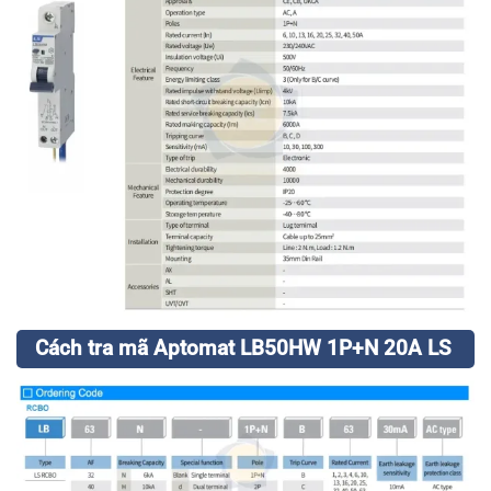
Cách tra mã Aptomat LB50HW 1P+N 20A LS