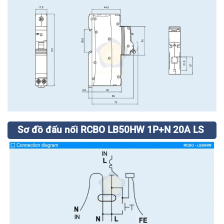
Sơ đồ đấu nối RCBO LB50HW 1P+N 20A LS