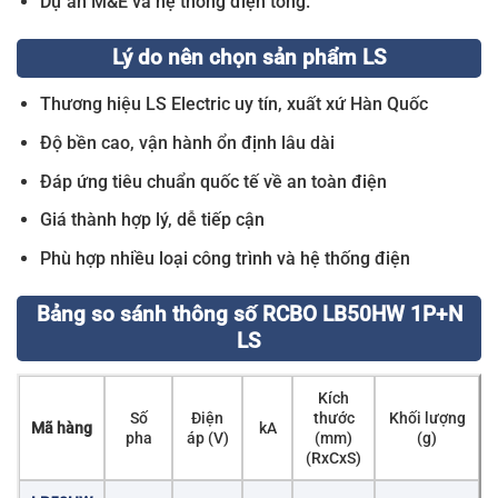
Dự án M&E và hệ thống điện tổng.
Lý do nên chọn sản phẩm LS
Thương hiệu LS Electric uy tín, xuất xứ Hàn Quốc
Độ bền cao, vận hành ổn định lâu dài
Đáp ứng tiêu chuẩn quốc tế về an toàn điện
Giá thành hợp lý, dễ tiếp cận
Phù hợp nhiều loại công trình và hệ thống điện
Bảng so sánh thông số RCBO LB50HW 1P+N
LS
Kích
Số
Điện
thước
Khối lượng
Mã hàng
kA
pha
áp (V)
(mm)
(g)
(RxCxS)