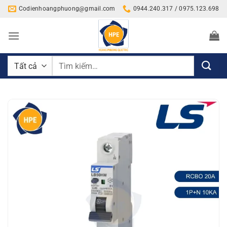
Bỏ
Codienhoangphuong@gmail.com
0944.240.317 / 0975.123.698
qua
nội
dung
Tìm
kiếm: