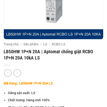
Trang chủ
/
Sản phẩm
/
LS
/
RCBO LS
LB50HW 1P+N 20A | Aptomat chống giật RCBO
1P+N 20A 10kA LS
Mã hàng : LB50HW 1P+N 20A LS
Hãng sản xuất: LS
Chất lượng: Hàng mới 100%