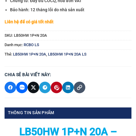
Chứng từ: Đầy đủ COCQ, hóa đơn VAT
Bảo hành: 12 tháng lỗi do nhà sản xuất
Liên hệ để có giá tốt nhất
SKU:
LB50HW 1P+N 20A
Danh mục:
RCBO LS
Thẻ:
LB50HW 1P+N 20A
,
LB50HW 1P+N 20A LS
CHIA SẺ BÀI VIẾT NÀY:
THÔNG TIN SẢN PHẨM
LB50HW 1P+N 20A –