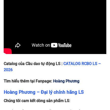
LB50HW
112 x
1P+N-
1P+N
240
10
~240g
18 x 78
40A
LB50HW
112 x
1P+N-
1P+N
240
10
~240g
18 x 78
50A
Catalog của Cầu dao tự động LS :
CATALOG RCBO LS –
2026
Tìm hiểu thêm tại Fanpage:
Hoàng Phương
Hoàng Phương – Đại lý chính hãng LS
Chúng tôi cam kết dòng sản phẩm LS
: