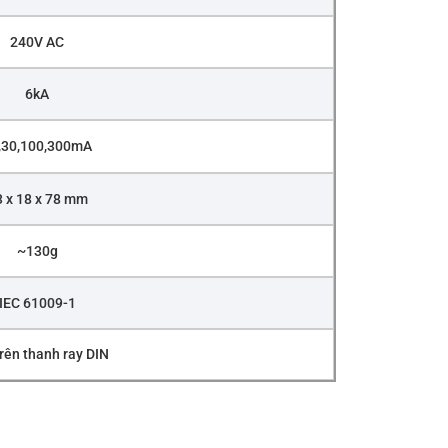
240V AC
6kA
,30,100,300mA
 x 18 x 78 mm
~130g
IEC 61009-1
rên thanh ray DIN