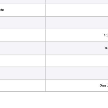
mức
10
83
Gắn t