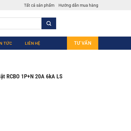
Tất cả sản phẩm
Hướng dẫn mua hàng
TƯ VẤN
IN TỨC
LIÊN HỆ
iật RCBO 1P+N 20A 6kA LS