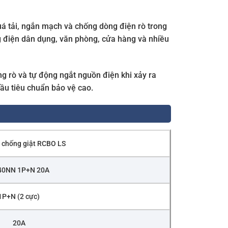
á tải, ngắn mạch và chống dòng điện rò trong
g điện dân dụng, văn phòng, cửa hàng và nhiều
g rò và tự động ngắt nguồn điện khi xảy ra
cầu tiêu chuẩn bảo vệ cao.
 chống giật RCBO LS
40NN 1P+N 20A
1P+N (2 cực)
20A