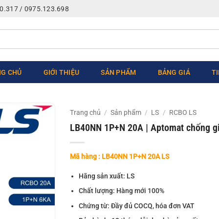
0.317 / 0975.123.698
G CHỦ
GIỚI THIỆU
SẢN PHẨM
BẢNG GIÁ
T
Trang chủ
/
Sản phẩm
/
LS
/
RCBO LS
LB40NN 1P+N 20A | Aptomat chống g
Mã hàng : LB40NN 1P+N 20A LS
Hãng sản xuất: LS
Chất lượng: Hàng mới 100%
Chứng từ: Đầy đủ COCQ, hóa đơn VAT