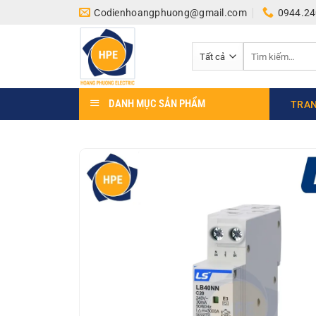
Bỏ
Codienhoangphuong@gmail.com
0944.24
qua
nội
Tìm
dung
kiếm:
DANH MỤC SẢN PHẨM
TRAN