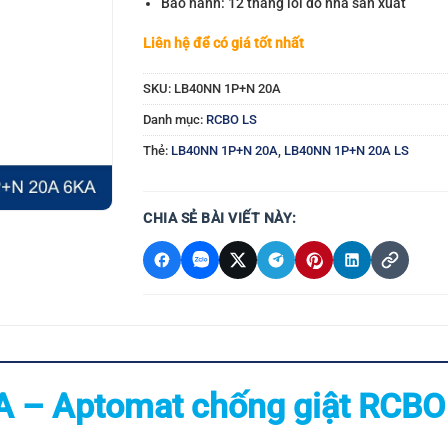
Bảo hành: 12 tháng lỗi do nhà sản xuất
Liên hệ để có giá tốt nhất
SKU:
LB40NN 1P+N 20A
Danh mục:
RCBO LS
Thẻ:
LB40NN 1P+N 20A
,
LB40NN 1P+N 20A LS
CHIA SẺ BÀI VIẾT NÀY:
 – Aptomat chống giật RCBO