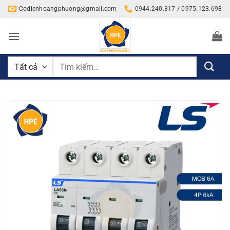
Bỏ
Codienhoangphuong@gmail.com
0944.240.317 / 0975.123.698
qua
nội
dung
Tìm
kiếm: