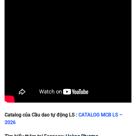
LA63N
71 x 83 x
4P
240/415
6
~480g
4P-40A
75
LA63N
71 x 83 x
4P
240/415
6
~480g
4P-50A
75
LA63N
71 x 83 x
4P
240/415
6
~480g
4P-63A
75
Catalog của Cầu dao tự động LS :
CATALOG MCB LS –
2026