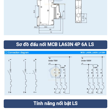
Sơ đồ đấu nối MCB LA63N 4P 6A LS
Tính năng nổi bật LS