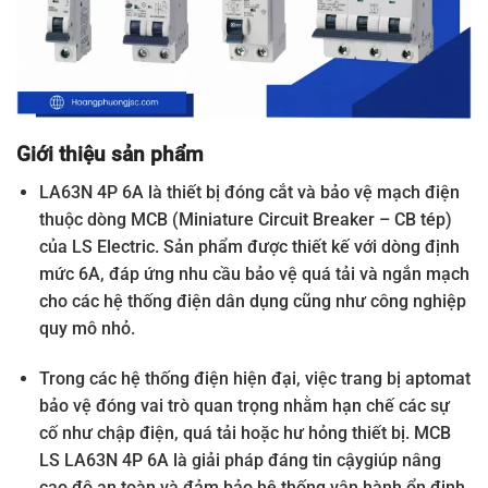
Giới thiệu sản phẩm
LA63N 4P 6A là thiết bị đóng cắt và bảo vệ mạch điện
thuộc dòng MCB (Miniature Circuit Breaker – CB tép)
của LS Electric. Sản phẩm được thiết kế với dòng định
mức 6A, đáp ứng nhu cầu bảo vệ quá tải và ngắn mạch
cho các hệ thống điện dân dụng cũng như công nghiệp
quy mô nhỏ.
Trong các hệ thống điện hiện đại, việc trang bị aptomat
bảo vệ đóng vai trò quan trọng nhằm hạn chế các sự
cố như chập điện, quá tải hoặc hư hỏng thiết bị. MCB
LS LA63N 4P 6A là giải pháp đáng tin cậygiúp nâng
cao độ an toàn và đảm bảo hệ thống vận hành ổn định