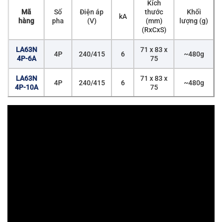
Kích
Mã
Số
Điện áp
thước
Khối
kA
hàng
pha
(V)
(mm)
lượng (g)
(RxCxS)
LA63N
71 x 83 x
4P
240/415
6
~480g
4P-6A
75
LA63N
71 x 83 x
4P
240/415
6
~480g
4P-10A
75
LA63N
71 x 83 x
4P
240/415
6
~480g
4P-16A
75
LA63N
71 x 83 x
4P
240/415
6
~480g
4P-20A
75
LA63N
71 x 83 x
4P
240/415
6
~480g
4P-25A
75
LA63N
71 x 83 x
4P
240/415
6
~480g
4P-32A
75