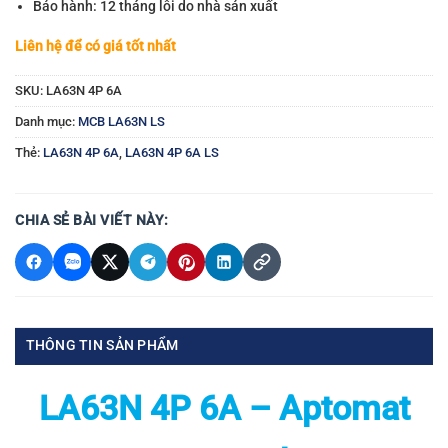
Bảo hành: 12 tháng lỗi do nhà sản xuất
Liên hệ để có giá tốt nhất
SKU:
LA63N 4P 6A
Danh mục:
MCB LA63N LS
Thẻ:
LA63N 4P 6A
,
LA63N 4P 6A LS
CHIA SẺ BÀI VIẾT NÀY:
THÔNG TIN SẢN PHẨM
LA63N 4P 6A – Aptomat