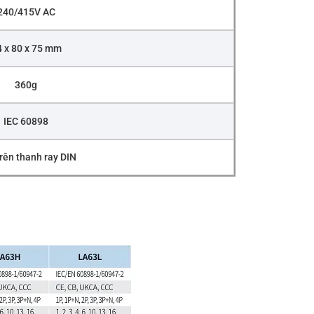
240/415V AC
 x 80 x 75 mm
360g
IEC 60898
rên thanh ray DIN