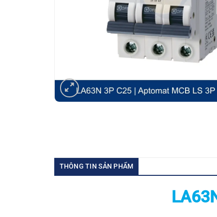
THÔNG TIN SẢN PHẨM
LA63N