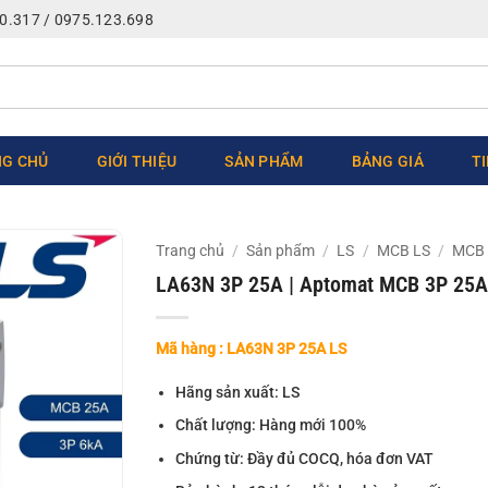
0.317 / 0975.123.698
G CHỦ
GIỚI THIỆU
SẢN PHẨM
BẢNG GIÁ
T
Trang chủ
/
Sản phẩm
/
LS
/
MCB LS
/
MCB 
LA63N 3P 25A | Aptomat MCB 3P 25A
Mã hàng : LA63N 3P 25A LS
Hãng sản xuất: LS
Chất lượng: Hàng mới 100%
Chứng từ: Đầy đủ COCQ, hóa đơn VAT