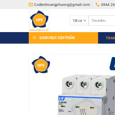
Bỏ
Codienhoangphuong@gmail.com
0944.24
qua
nội
Tìm
dung
kiếm:
DANH MỤC SẢN PHẨM
TRAN