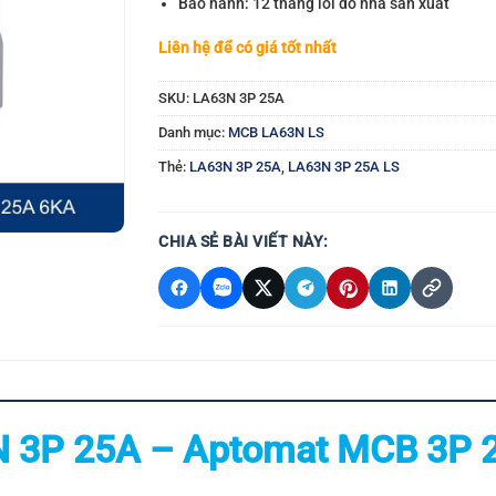
Bảo hành: 12 tháng lỗi do nhà sản xuất
Liên hệ để có giá tốt nhất
SKU:
LA63N 3P 25A
Danh mục:
MCB LA63N LS
Thẻ:
LA63N 3P 25A
,
LA63N 3P 25A LS
CHIA SẺ BÀI VIẾT NÀY:
 3P 25A – Aptomat MCB 3P 