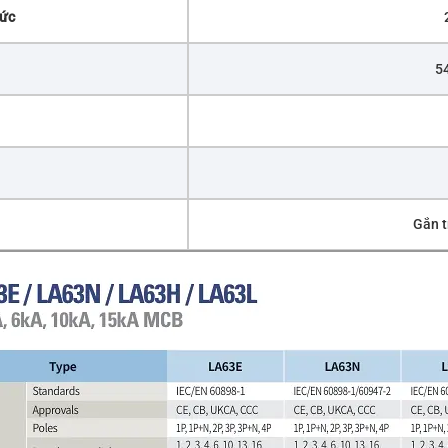
mức
54
Gắn t