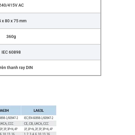
240/415V AC
 x 80 x 75 mm
360g
IEC 60898
rên thanh ray DIN