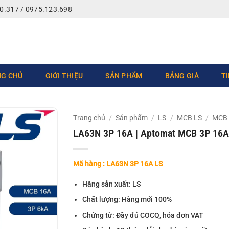
0.317 / 0975.123.698
G CHỦ
GIỚI THIỆU
SẢN PHẨM
BẢNG GIÁ
T
Trang chủ
/
Sản phẩm
/
LS
/
MCB LS
/
MCB 
LA63N 3P 16A | Aptomat MCB 3P 16A
Mã hàng : LA63N 3P 16A LS
Hãng sản xuất: LS
Chất lượng: Hàng mới 100%
Chứng từ: Đầy đủ COCQ, hóa đơn VAT