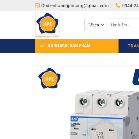
Bỏ
Codienhoangphuong@gmail.com
0944.24
qua
nội
Tìm
dung
kiếm:
DANH MỤC SẢN PHẨM
TRAN