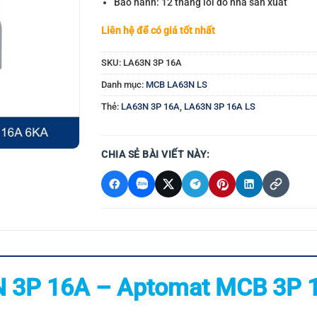
Bảo hành: 12 tháng lỗi do nhà sản xuất
Liên hệ để có giá tốt nhất
SKU:
LA63N 3P 16A
Danh mục:
MCB LA63N LS
Thẻ:
LA63N 3P 16A
,
LA63N 3P 16A LS
CHIA SẺ BÀI VIẾT NÀY:
 3P 16A – Aptomat MCB 3P 