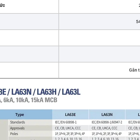
mức
54
Gắn t